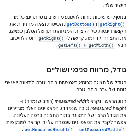
הישיר שלה.
בנוסף, יש שיטות נוחות להימנע מחישובים מיותרים: כלומר
getRight()
ו
getBottom()
. השיטות האלה מחזירות את
הקואורדינטות של הקצוות הימני והתחתון של המלבן שמייצג
את התצוגה. לדוגמה, קריאה ל-
getRight()
דומה לחישוב
הבא:
getLeft() + getWidth()
.
גודל
,
מרווח פנימי ושוליים
הגודל של תצוגה מבוטא באמצעות רוחב וגובה. לתצוגה יש שני
זוגות של ערכי רוחב וגובה.
הזוג הראשון נקרא
measured width
(רוחב שנמדד) ו-
measured height
(גובה שנמדד). המאפיינים האלה מגדירים
את הגודל הרצוי של התצוגה בתוך התצוגה ברמה העליונה.
אפשר לקבל את המאפיינים שנמדדו על ידי קריאה לפונקציות
getMeasuredWidth()
ו
getMeasuredHeight()
.