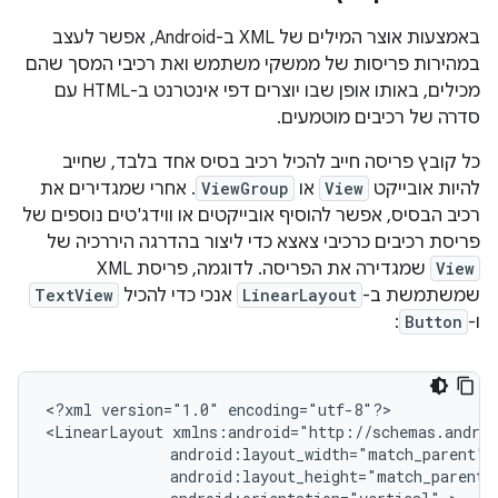
באמצעות אוצר המילים של XML ב-Android, אפשר לעצב
במהירות פריסות של ממשקי משתמש ואת רכיבי המסך שהם
מכילים, באותו אופן שבו יוצרים דפי אינטרנט ב-HTML עם
סדרה של רכיבים מוטמעים.
כל קובץ פריסה חייב להכיל רכיב בסיס אחד בלבד, שחייב
להיות אובייקט
View
או
ViewGroup
. אחרי שמגדירים את
רכיב הבסיס, אפשר להוסיף אובייקטים או ווידג'טים נוספים של
פריסת רכיבים כרכיבי צאצא כדי ליצור בהדרגה היררכיה של
View
שמגדירה את הפריסה. לדוגמה, פריסת XML
שמשתמשת ב-
LinearLayout
אנכי כדי להכיל
TextView
ו-
Button
:
<?xml
version="1.0"
encoding="utf-8"?>

<LinearLayout