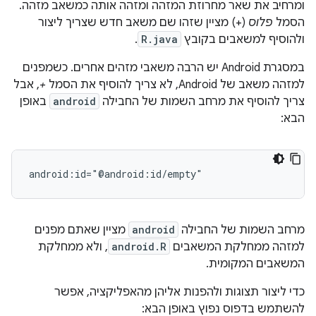
ומרחיב את שאר מחרוזת המזהה ומזהה אותה כמשאב מזהה.
הסמל
פלוס
(+) מציין שזהו שם משאב חדש שצריך ליצור
ולהוסיף למשאבים בקובץ
R.java
.
במסגרת Android יש הרבה משאבי מזהים אחרים. כשמפנים
למזהה משאב של Android, לא צריך להוסיף את הסמל
+
, אבל
צריך להוסיף את מרחב השמות של החבילה
android
באופן
הבא:
android:id="@android:id/empty"
מרחב השמות של החבילה
android
מציין שאתם מפנים
למזהה ממחלקת המשאבים
android.R
, ולא ממחלקת
המשאבים המקומית.
כדי ליצור תצוגות ולהפנות אליהן מהאפליקציה, אפשר
להשתמש בדפוס נפוץ באופן הבא: