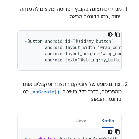
מגדירים תצוגה בקובץ הפריסה ומקצים לה מזהה
ייחודי, כמו בדוגמה הבאה:
<Button
android:text="@string/my_button_text"
יוצרים מופע של אובייקט התצוגה ומקבלים אותו
מהפריסה, בדרך כלל בשיטה
onCreate()
, כמו
בדוגמה הבאה:
Java
Kotlin
val
myButton
:
Button
=
findViewById
(
R
.
id
.
my_b