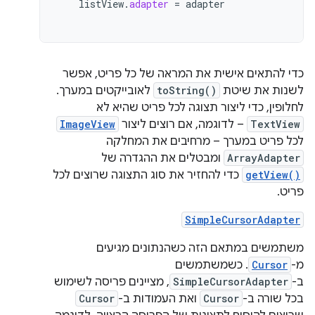
listView
.
adapter
=
adapter
כדי להתאים אישית את המראה של כל פריט, אפשר
לשנות את שיטת
toString()
לאובייקטים במערך.
לחלופין, כדי ליצור תצוגה לכל פריט שהיא לא
TextView
– לדוגמה, אם רוצים ליצור
ImageView
לכל פריט במערך – מרחיבים את המחלקה
ArrayAdapter
ומבטלים את ההגדרה של
getView()
כדי להחזיר את סוג התצוגה שרוצים לכל
פריט.
SimpleCursorAdapter
משתמשים במתאם הזה כשהנתונים מגיעים
מ-
Cursor
. כשמשתמשים
ב-
SimpleCursorAdapter
, מציינים פריסה לשימוש
בכל שורה ב-
Cursor
ואת העמודות ב-
Cursor