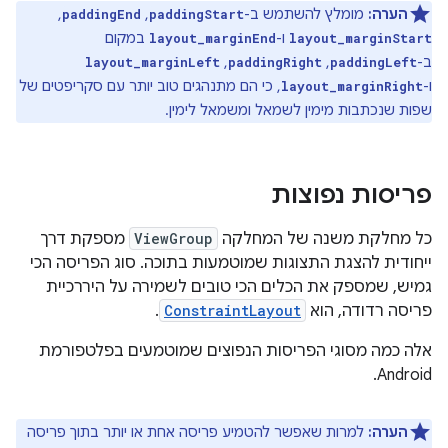
הערה:
מומלץ להשתמש ב-
,‏
,‏
paddingEnd
paddingStart
ו-
במקום
layout_marginEnd
layout_marginStart
ב-
,‏
,‏
layout_marginLeft
paddingRight
paddingLeft
ו-
, כי הם מתנהגים טוב יותר עם סקריפטים של
layout_marginRight
שפות שנכתבות מימין לשמאל ומשמאל לימין.
פריסות נפוצות
כל מחלקת משנה של המחלקה
ViewGroup
מספקת דרך
ייחודית להצגת התצוגות שמוטמעות בתוכה. סוג הפריסה הכי
גמיש, שמספק את הכלים הכי טובים לשמירה על היררכיית
פריסה רדודה, הוא
ConstraintLayout
.
אלה כמה מסוגי הפריסות הנפוצים שמוטמעים בפלטפורמת
Android.
הערה:
למרות שאפשר להטמיע פריסה אחת או יותר בתוך פריסה