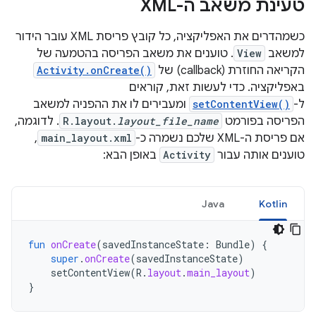
טעינת משאב ה-XML
כשמהדרים את האפליקציה, כל קובץ פריסת XML עובר הידור
למשאב
View
. טוענים את משאב הפריסה בהטמעה של
הקריאה החוזרת (callback) של
Activity.onCreate()
באפליקציה. כדי לעשות זאת, קוראים
ל-
setContentView()
ומעבירים לו את ההפניה למשאב
הפריסה בפורמט
layout_file_name
R.layout.
. לדוגמה,
אם פריסת ה-XML שלכם נשמרה כ-
main_layout.xml
,
טוענים אותה עבור
Activity
באופן הבא:
Java
Kotlin
fun
onCreate
(
savedInstanceState
:
Bundle
)
{
super
.
onCreate
(
savedInstanceState
)
setContentView
(
R
.
layout
.
main_layout
)
}