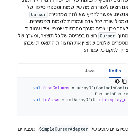
שרוצים להוסיף לתצוגות של הפריסה הרצויה. לדוגמה,
אם רוצים ליצור רשימה של שמות ומספרי טלפון של
אנשים, אפשר להריץ שאילתה שמחזירה
Cursor
שמכיל שורה לכל אדם ועמודות לשמות ולמספרים.
לאחר מכן יוצרים מערך מחרוזות שמציין אילו עמודות
מתוך
Cursor
רוצים בפריסה של כל תוצאה, ומערך של
מספרים שלמים שמציין את התצוגות התואמות שבהן
צריך למקם כל עמודה:
Java
Kotlin
val
fromColumns
=
arrayOf
(
ContactsContrac
ContactsContract
val
toViews
=
intArrayOf
(
R
.
id
.
display_nam
כשיוצרים מופע של
SimpleCursorAdapter
, מעבירים