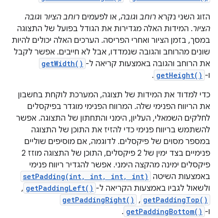
הזוג השני נקרא
רוחב
ו
גובה
, או לפעמים
רוחב הציור
ו
גובה
הציור
. המידות האלה מגדירות את הגודל בפועל של התצוגה
במסך, בזמן הציור ואחרי הפריסה. הערכים האלה יכולים להיות
שונים מהרוחב והגובה שנמדדו, אבל לא חייבים. אפשר לקבל
את הרוחב והגובה באמצעות קריאה ל-
getWidth()
ו-
getHeight()
.
כדי למדוד את המידות של תצוגה, המערכת לוקחת בחשבון
את הריווח הפנימי שלה. המרווח הפנימי מוגדר בפיקסלים
לחלקים השמאלי, העליון, הימני והתחתון של התצוגה. אפשר
להשתמש בריווח פנימי כדי להזיז את התוכן של התצוגה
במספר מסוים של פיקסלים. לדוגמה, אם מוסיפים שוליים
פנימיים בצד ימין של 2 פיקסלים, התוכן של התצוגה מוזז 2
פיקסלים ימינה מהקצה הימני. אפשר להגדיר ריווח פנימי
באמצעות השיטה
setPadding(int, int, int, int)
ולשאול לגביו באמצעות הקריאה ל-
getPaddingLeft()
,‏
getPaddingTop()
,‏
getPaddingRight()
ו-
getPaddingBottom()
.