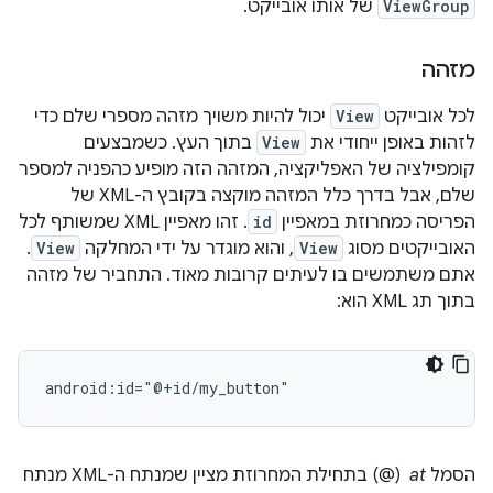
ViewGroup
של אותו אובייקט.
מזהה
לכל אובייקט
View
יכול להיות משויך מזהה מספרי שלם כדי
לזהות באופן ייחודי את
View
בתוך העץ. כשמבצעים
קומפילציה של האפליקציה, המזהה הזה מופיע כהפניה למספר
שלם, אבל בדרך כלל המזהה מוקצה בקובץ ה-XML של
הפריסה כמחרוזת במאפיין
id
. זהו מאפיין XML שמשותף לכל
האובייקטים מסוג
View
, והוא מוגדר על ידי המחלקה
View
.
אתם משתמשים בו לעיתים קרובות מאוד. התחביר של מזהה
בתוך תג XML הוא:
android:id="@+id/my_button"
הסמל
at
‏ (@) בתחילת המחרוזת מציין שמנתח ה-XML מנתח