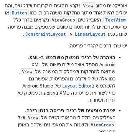
אובייקטים מסוג
View
נקראים לעיתים קרובות
ווידג'טים
, והם
יכולים להיות אחד מתוך מחלקות משנה רבות, כמו
Button
או
TextView
. האובייקטים
ViewGroup
נקראים בדרך כלל
פריסות
, ויכולים להיות מסוגים שונים שמספקים מבנה פריסה
שונה, כמו
LinearLayout
או
ConstraintLayout
.
יש שתי דרכים להגדיר פריסה:
הצהרה על רכיבי ממשק משתמש ב-XML.
‫Android מספק אוצר מילים פשוט של XML
שתואם למחלקות ולמחלקות המשנה של
View
,
כמו אלה של הווידג'טים והפריסות. אפשר גם
להשתמש ב
Layout Editor
של Android Studio
כדי ליצור את פריסת ה-XML באמצעות ממשק של
גרירה ושחרור.
יצירת מופעים של רכיבי פריסה בזמן ריצה.
האפליקציה יכולה ליצור אובייקטים של
View
ושל
ViewGroup
ולשנות את המאפיינים שלהם באופן