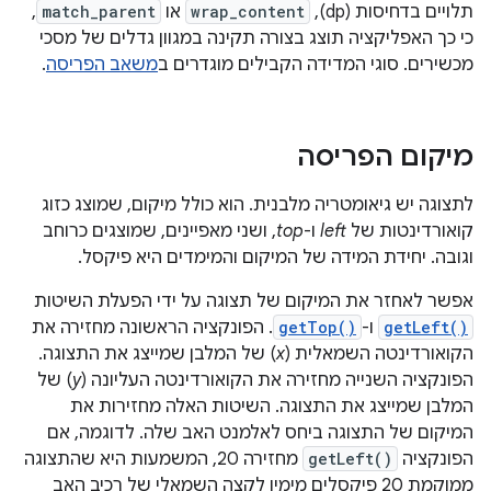
תלויים בדחיסות (dp),‏
wrap_content
או
match_parent
,
כי כך האפליקציה תוצג בצורה תקינה במגוון גדלים של מסכי
מכשירים. סוגי המדידה הקבילים מוגדרים ב
משאב הפריסה
.
מיקום הפריסה
לתצוגה יש גיאומטריה מלבנית. הוא כולל מיקום, שמוצג כזוג
קואורדינטות של
left
ו-
top
, ושני מאפיינים, שמוצגים כרוחב
וגובה. יחידת המידה של המיקום והמימדים היא פיקסל.
אפשר לאחזר את המיקום של תצוגה על ידי הפעלת השיטות
getLeft()
ו-
getTop()
. הפונקציה הראשונה מחזירה את
הקואורדינטה השמאלית (
x
) של המלבן שמייצג את התצוגה.
הפונקציה השנייה מחזירה את הקואורדינטה העליונה (
y
) של
המלבן שמייצג את התצוגה. השיטות האלה מחזירות את
המיקום של התצוגה ביחס לאלמנט האב שלה. לדוגמה, אם
הפונקציה
getLeft()
מחזירה 20, המשמעות היא שהתצוגה
ממוקמת 20 פיקסלים מימין לקצה השמאלי של רכיב האב