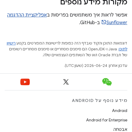
מקורות מידע נוספים
אפשר לראות איך משתמשים בפריסות ב
אפליקציית ההדגמה
Sunflower
ב-GitHub.
דוגמאות התוכן והקוד שבדף הזה כפופות לרישיונות המפורטים בקטע
רישיון
לתוכן
.‏ Java ו-OpenJDK הם סימנים מסחריים או סימנים מסחריים רשומים
של חברת Oracle ו/או של השותפים העצמאיים שלה.
עדכון אחרון: 2026-06-24 (שעון UTC).
מידע נוסף על ANDROID
Android
Android for Enterprise
אבטחה