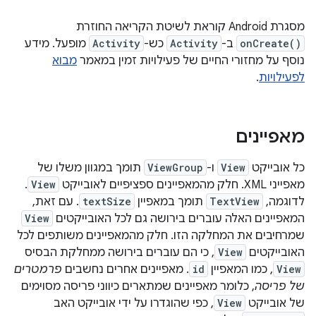
מסגרת Android קוראת לשיטת הקריאה החוזרת
onCreate()
ב-
Activity
כש-
Activity
מופעל. מידע
נוסף על מחזורי החיים של פעילויות זמין במאמר
מבוא
לפעילויות
.
מאפיינים
כל אובייקט
View
ו-
ViewGroup
תומך במגוון משלו של
מאפייני XML. חלק מהמאפיינים ספציפיים לאובייקט
View
.
לדוגמה,
TextView
תומך במאפיין
textSize
. עם זאת,
המאפיינים האלה עוברים בירושה גם לכל האובייקטים
View
שמרחיבים את המחלקה הזו. חלק מהמאפיינים משותפים לכל
האובייקטים
View
, כי הם עוברים בירושה ממחלקת הבסיס
View
, כמו המאפיין
id
. מאפיינים אחרים נחשבים
פרמטרים
של פריסה
, כלומר מאפיינים שמתארים כיווני פריסה מסוימים
של אובייקט
View
, כפי שהוגדרו על ידי אובייקט האב