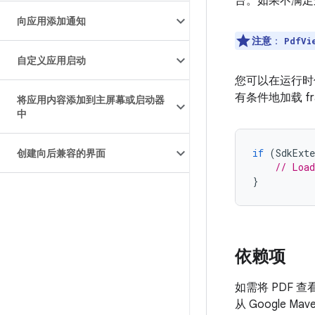
台。如果不满足
向应用添加通知
注意
：
PdfVi
自定义应用启动
您可以在运行
有条件地加载 fra
将应用内容添加到主屏幕或启动器
中
if
(
SdkExte
创建向后兼容的界面
// Load
}
依赖项
如需将 PDF
从 Google Ma