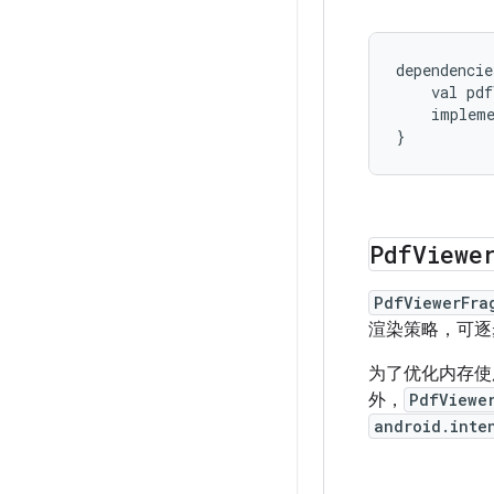
dependencie
val
pdf
impleme
}
Pdf
Viewe
PdfViewerFra
渲染策略，可逐
为了优化内存使
外，
PdfViewe
android.inte