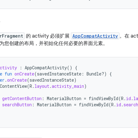
y
rFragment
的 activity 必须扩展
AppCompatActivity
。在 act
为您创建的布局，并初始化任何必要的界面元素。
ctivity
:
AppCompatActivity
()
{
e
fun
onCreate
(
savedInstanceState
:
Bundle?)
{
er
.
onCreate
(
savedInstanceState
)
ContentView
(
R
.
layout
.
activity_main
)
getContentButton
:
MaterialButton
=
findViewById
(
R
.
id
.
l
searchButton
:
MaterialButton
=
findViewById
(
R
.
id
.
searc