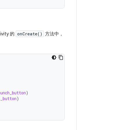
ivity 的
onCreate()
方法中，
aunch_button
)
h_button
)