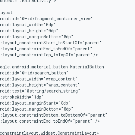
ontext=".MainActivity">

:layout_constraintTop_toTopOf="parent"/>

:layout_constraintEnd_toEndOf="parent"
/>
