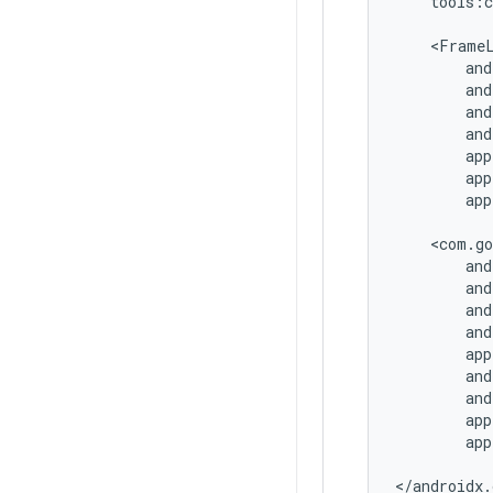
tools:c
app
app