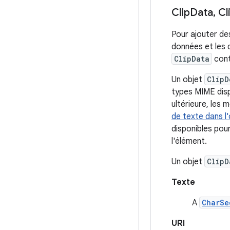
Clip
Data
,
Cl
Pour ajouter de
données et les 
ClipData
cont
Un objet
ClipD
types MIME dispo
ultérieure, les 
de texte dans l'
disponibles pour
l'élément.
Un objet
ClipD
Texte
A
CharSe
URI