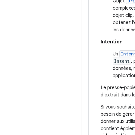
Objet
Uri
complexes 
objet clip,
obtenez l
les donnée
Intention
Un
Inten
Intent
,
données, r
applicatio
Le presse-papier
d'extrait dans l
Si vous souhaite
besoin de gérer
donner aux utili
contient égale