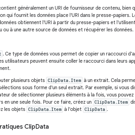
l contient généralement un URI de fournisseur de contenu, bien q
ion qui fournit les données place l'URI dans le presse-papiers. 
 données obtiennent l'URI à partir du presse-papiers et l'utilis
u ou à une autre source de données et récupérer les données.
t
. Ce type de données vous permet de copier un raccourci d'a
es utilisateurs peuvent ensuite coller le raccourci dans leurs appl
ment.
uter plusieurs objets
ClipData.Item
à un extrait. Cela perme
 sélections sous forme d'un seul extrait. Par exemple, si vous di
sateur de sélectionner plusieurs éléments à la fois, vous pouve
s en une seule fois. Pour ce faire, créez un
ClipData.Item
di
tez les objets
ClipData.Item
à l'objet
ClipData
.
atiques Clip
Data