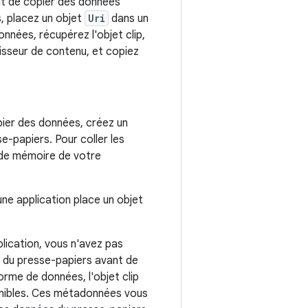
ent de copier des données
, placez un objet
Uri
dans un
données, récupérez l'objet clip,
nisseur de contenu, et copiez
pier des données, créez un
sse-papiers. Pour coller les
de mémoire de votre
une application place un objet
plication, vous n'avez pas
 du presse-papiers avant de
forme de données, l'objet clip
onibles. Ces métadonnées vous