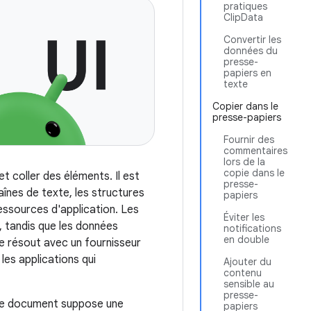
pratiques
ClipData
Convertir les
données du
presse-
papiers en
texte
Copier dans le
presse-papiers
Fournir des
commentaires
lors de la
copie dans le
t coller des éléments. Il est
presse-
înes de texte, les structures
papiers
ressources d'application. Les
Éviter les
 tandis que les données
notifications
en double
e résout avec un fournisseur
les applications qui
Ajouter du
contenu
sensible au
presse-
 ce document suppose une
papiers