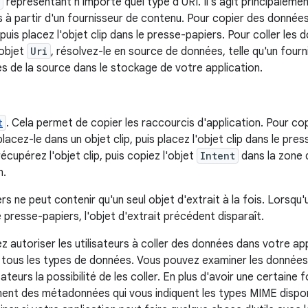
représentant n'importe quel type d'URI. Il s'agit principalem
à partir d'un fournisseur de contenu. Pour copier des données
 puis placez l'objet clip dans le presse-papiers. Pour coller les 
'objet
Uri
, résolvez-le en source de données, telle qu'un four
s de la source dans le stockage de votre application.
t
. Cela permet de copier les raccourcis d'application. Pour co
 placez-le dans un objet clip, puis placez l'objet clip dans le pre
écupérez l'objet clip, puis copiez l'objet
Intent
dans la zone 
n.
s ne peut contenir qu'un seul objet d'extrait à la fois. Lorsqu'
e presse-papiers, l'objet d'extrait précédent disparaît.
z autoriser les utilisateurs à coller des données dans votre ap
 tous les types de données. Vous pouvez examiner les données
sateurs la possibilité de les coller. En plus d'avoir une certaine 
ment des métadonnées qui vous indiquent les types MIME disp