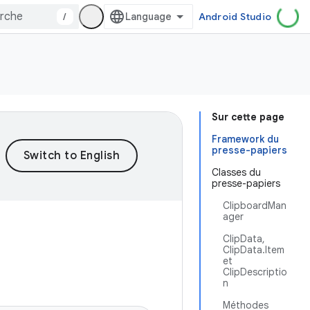
/
Android Studio
Sur cette page
Framework du
presse-papiers
Classes du
presse-papiers
ClipboardMan
ager
ClipData,
ClipData.Item
et
ClipDescriptio
n
Méthodes