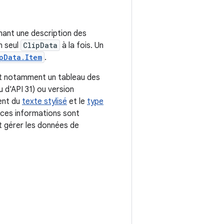
ant une description des
n seul
ClipData
à la fois. Un
pData.Item
.
ent notamment un tableau des
u d'API 31) ou version
ient du
texte stylisé
et le
type
 ces informations sont
nt gérer les données de