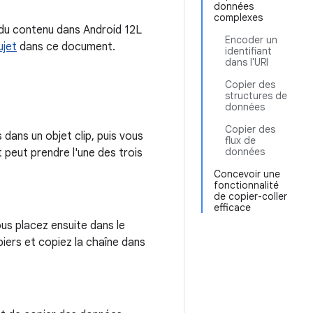
données
complexes
 du contenu dans Android 12L
Encoder un
ujet
dans ce document.
identifiant
dans l'URI
Copier des
structures de
données
Copier des
dans un objet clip, puis vous
flux de
données
t peut prendre l'une des trois
Concevoir une
fonctionnalité
de copier-coller
efficace
ous placez ensuite dans le
piers et copiez la chaîne dans