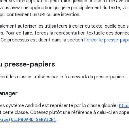
iner si votre application peut faire quelque chose d'utile avec
 vous avez une application qui gère principalement du texte, vo
qui contiennent un URI ou une intention.
lement autoriser les utilisateurs à coller du texte, quelle que
rs. Pour ce faire, forcez la représentation textuelle des donné
. Ce processus est décrit dans la section
Forcer le presse-papie
u presse-papiers
crit les classes utilisées par le framework du presse-papiers.
anager
rs système Android est représenté par la classe globale
Clip
 cette classe. Obtenez plutôt une référence à celui-ci en appe
vice(CLIPBOARD_SERVICE)
.