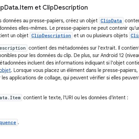
ip
Data
.
Item et Clip
Description
s données au presse-papiers, créez un objet
ClipData
conten
données elles-mêmes. Le presse-papiers ne peut contenir qu'u
ient un objet
ClipDescription
et un ou plusieurs objets
Cli
escription
contient des métadonnées sur l'extrait. Il conti
nibles pour les données du clip. De plus, sur Android 12 (nivea
métadonnées incluent des informations indiquant si l'objet cont
objet
. Lorsque vous placez un élément dans le presse-papiers,
 les applications de collage, qui peuvent vérifier si elles peuve
ata.Item
contient le texte, l'URI ou les données d'intent :
quence
.