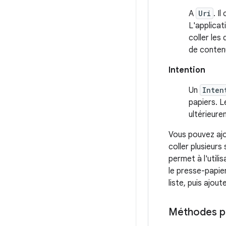
A
Uri
. I
L'applicat
coller les
de conten
Intention
Un
Inten
papiers. L
ultérieure
Vous pouvez ajo
coller plusieurs
permet à l'utili
le presse-papier
liste, puis ajou
Méthodes pr