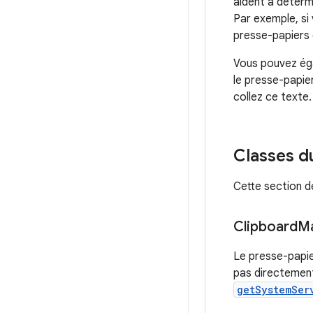
aident à déterm
Par exemple, si
presse-papiers 
Vous pouvez éga
le presse-papie
collez ce texte
Classes d
Cette section dé
Clipboard
M
Le presse-papie
pas directement
getSystemSer