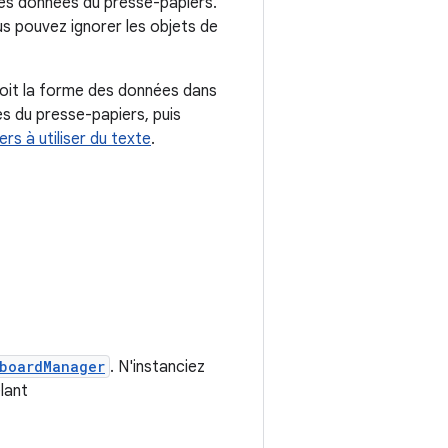
 les données du presse-papiers.
us pouvez ignorer les objets de
 soit la forme des données dans
es du presse-papiers, puis
rs à utiliser du texte
.
boardManager
. N'instanciez
lant