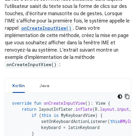
l'utilisateur saisit du texte sous la forme de clics sur des
touches, d'écriture manuscrite ou de gestes. Lorsque
l'IME s'affiche pour la première fois, le système appelle le
rappel
onCreateInputView()
. Dans votre
implémentation de cette méthode, créez la mise en page
que vous souhaitez afficher dans la fenêtre IME et
renvoyez-la au système. L'extrait suivant montre un
exemple d'implémentation de la méthode
onCreateInputView()
:
Kotlin
Java
override
fun
onCreateInputView
():
View
{
return
layoutInflater
.
inflate
(
R
.
layout
.
input
,
if
(
this
is
MyKeyboardView
)
{
setOnKeyboardActionListener
(
this
@MyInp
keyboard
=
latinKeyboard
}