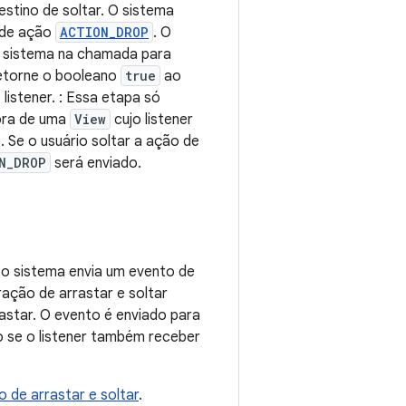
estino de soltar. O sistema
o de ação
ACTION_DROP
. O
o sistema na chamada para
retorne o booleano
true
ao
istener. : Essa etapa só
dora de uma
View
cujo listener
. Se o usuário soltar a ação de
N_DROP
será enviado.
, o sistema envia um evento de
ração de arrastar e soltar
rastar. O evento é enviado para
o se o listener também receber
 de arrastar e soltar
.