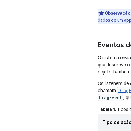
Observação
dados de um app 
Eventos d
O sistema envi
que descreve o
objeto também 
Os listeners de
chamam
Drag
DragEvent
, q
Tabela 1.
Tipos 
Tipo de açã