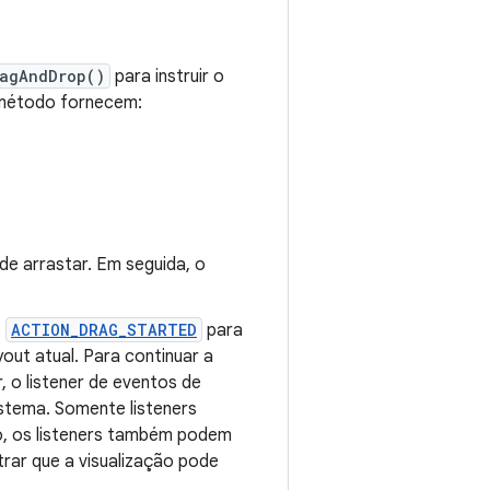
ragAndDrop()
para instruir o
o método fornecem:
e arrastar. Em seguida, o
o
ACTION_DRAG_STARTED
para
yout atual. Para continuar a
, o listener de eventos de
sistema. Somente listeners
o, os listeners também podem
rar que a visualização pode