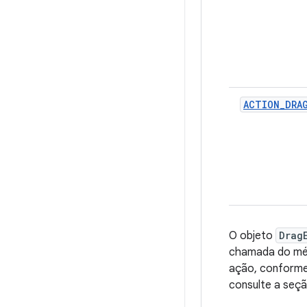
ACTION
_
DRA
O objeto
Drag
chamada do m
ação, conforme
consulte a seç