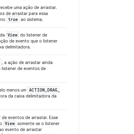
recebe uma ação de arrastar.
os de arrastar para essa
true
eano
ao sistema.
View
 da
do listener de
 ação de evento que o listener
xa delimitadora.
D
, a ação de arrastar ainda
 listener de eventos de
ACTION
_
DRAG
_
elo menos um
fora da caixa delimitadora da
r de eventos de arrastar. Esse
View
to
somente se o listener
o evento de arrastar