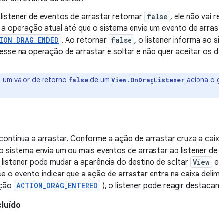
 listener de eventos de arrastar retornar
false
, ele não vai
 a operação atual até que o sistema envie um evento de arra
ION_DRAG_ENDED
. Ao retornar
false
, o listener informa ao 
resse na operação de arrastar e soltar e não quer aceitar os 
:
um valor de retorno
de um
aciona o 
false
View.OnDragListener
continua a arrastar. Conforme a ação de arrastar cruza a cai
 o sistema envia um ou mais eventos de arrastar ao listener d
 listener pode mudar a aparência do destino de soltar
View
e
e o evento indicar que a ação de arrastar entra na caixa deli
ação
ACTION_DRAG_ENTERED
), o listener pode reagir destaca
luído