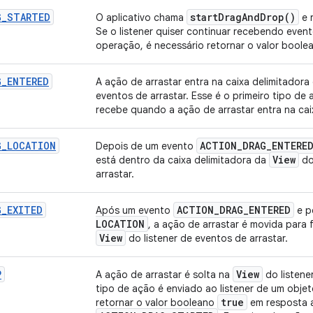
G
_
STARTED
start
Drag
And
Drop(
)
O aplicativo chama
e 
Se o listener quiser continuar recebendo event
operação, é necessário retornar o valor bool
G
_
ENTERED
A ação de arrastar entra na caixa delimitadora
eventos de arrastar. Esse é o primeiro tipo de
recebe quando a ação de arrastar entra na cai
G
_
LOCATION
ACTION
_
DRAG
_
ENTERE
Depois de um evento
View
está dentro da caixa delimitadora da
do
arrastar.
G
_
EXITED
ACTION
_
DRAG
_
ENTERED
Após um evento
e p
LOCATION
, a ação de arrastar é movida para 
View
do listener de eventos de arrastar.
P
View
A ação de arrastar é solta na
do listene
tipo de ação é enviado ao listener de um obje
true
retornar o valor booleano
em resposta a