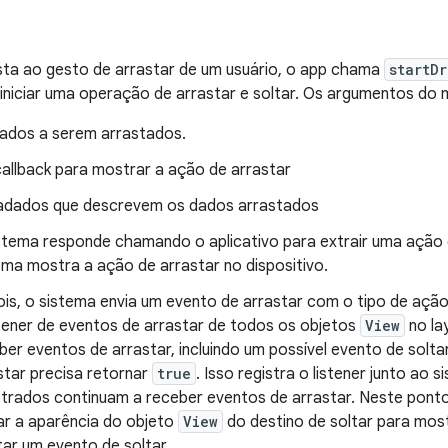
ta ao gesto de arrastar de um usuário, o app chama
startD
 iniciar uma operação de arrastar e soltar. Os argumentos d
ados a serem arrastados.
allback para mostrar a ação de arrastar
dados que descrevem os dados arrastados
stema responde chamando o aplicativo para extrair uma ação d
ema mostra a ação de arrastar no dispositivo.
is, o sistema envia um evento de arrastar com o tipo de açã
stener de eventos de arrastar de todos os objetos
View
no la
ber eventos de arrastar, incluindo um possível evento de soltar
star precisa retornar
true
. Isso registra o listener junto ao 
strados continuam a receber eventos de arrastar. Neste pont
r a aparência do objeto
View
do destino de soltar para most
tar um evento de soltar.