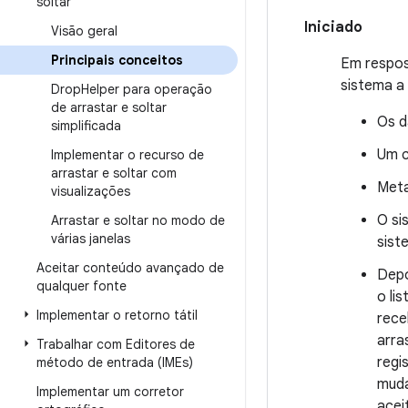
soltar
Iniciado
Visão geral
Principais conceitos
Em respos
sistema a
Drop
Helper para operação
de arrastar e soltar
Os d
simplificada
Um c
Implementar o recurso de
arrastar e soltar com
Meta
visualizações
O si
Arrastar e soltar no modo de
várias janelas
sist
Aceitar conteúdo avançado de
Depo
qualquer fonte
o li
Implementar o retorno tátil
rece
arra
Trabalhar com Editores de
regi
método de entrada (IMEs)
muda
Implementar um corretor
acei