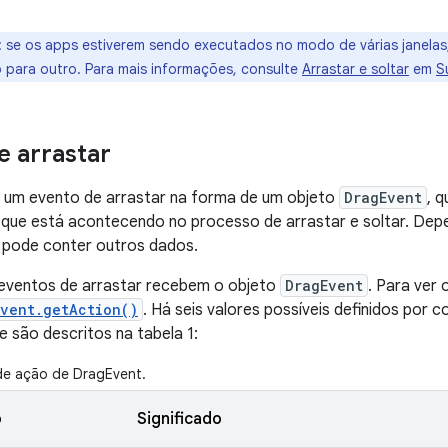
:
se os apps estiverem sendo executados no modo de várias janelas,
para outro. Para mais informações, consulte
Arrastar e soltar
em
S
e arrastar
a um evento de arrastar na forma de um objeto
DragEvent
, 
 que está acontecendo no processo de arrastar e soltar. Dep
pode conter outros dados.
 eventos de arrastar recebem o objeto
DragEvent
. Para ver 
Event.getAction()
. Há seis valores possíveis definidos por 
ue são descritos na tabela 1:
de ação de DragEvent.
o
Significado