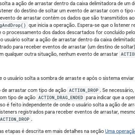
solta a ação de arrastar dentro da caixa delimitadora de um d
istener do destino de soltar um evento de arrastar com o tip
 evento de arrastar contém os dados que são transmitidos a
gAndDrop()
que inicia a operação. Espera-se que o listener 
e o processamento dos dados descartados for concluído pelo l
o usuário soltar a ação de arrastar dentro da caixa delimita
trado para receber eventos de arrastar (um destino de soltar)
em qualquer outra situação, nenhum evento de arrastar
ACTIO
e o usuário solta a sombra de arraste e após o sistema enviar
 de arrastar com tipo de ação
ACTION_DROP
. Se necessário
com tipo de ação
ACTION_DRAG_ENDED
para indicar que a ope
so é feito independente de onde o usuário solta a ação de ar
listeners registrados para receber eventos de arrastar, mesm
ACTION_DROP
.
s etapas é descrita em mais detalhes na seção
Uma operação