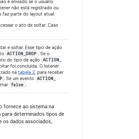
não é enviado se o usuário
stener não está registrado ou
 faz parte do layout atual.
cessar o ato de soltar. Caso
tar e soltar. Esse tipo de ação
ACTION
_
DROP
nto
. Se o
ACTION
_
nto do tipo de ação
tar foi concluída. O listener
trado na
tabela 2
, para receber
P
ACTION
_
. Se um evento
false
ornar
.
 fornece ao sistema na
s para determinados tipos de
e os dados associados,