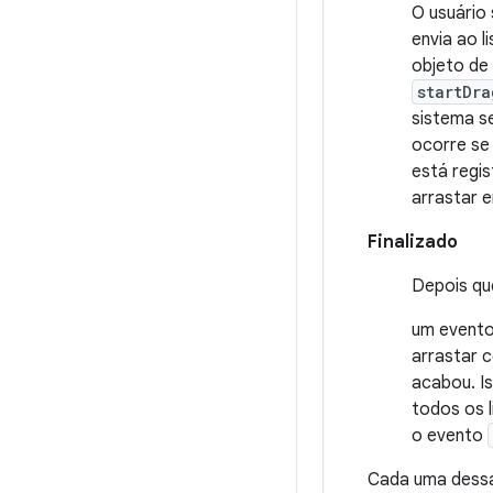
O usuário 
envia ao l
objeto de
startDra
sistema s
ocorre se 
está regis
arrastar 
Finalizado
Depois qu
um evento
arrastar 
acabou. Is
todos os 
o evento
Cada uma dessa