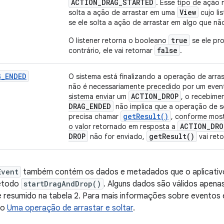
ACTION
_
DRAG
_
STARTED
. Esse tipo de ação 
View
solta a ação de arrastar em uma
cujo li
se ele solta a ação de arrastar em algo que não
true
O listener retorna o booleano
se ele pro
false
contrário, ele vai retornar
.
G
_
ENDED
O sistema está finalizando a operação de arras
não é necessariamente precedido por um eve
ACTION
_
DROP
sistema enviar um
, o recebime
DRAG
_
ENDED
não implica que a operação de sol
get
Result(
)
precisa chamar
, conforme mos
ACTION
_
DRO
o valor retornado em resposta a
DROP
get
Result(
)
não for enviado,
vai ret
Event
também contém os dados e metadados que o aplicativo
étodo
startDragAndDrop()
. Alguns dados são válidos apena
 resumido na tabela 2. Para mais informações sobre eventos 
ão
Uma operação de arrastar e soltar
.