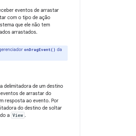
 receber eventos de arrastar
star com o tipo de ação
sistema que ele não tem
dados arrastados.
gerenciador
da
onDragEvent()
xa delimitadora de um destino
e eventos de arrastar do
m resposta ao evento. Por
mitadora do destino de soltar
ndo a
View
.