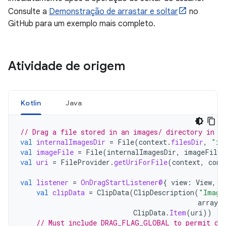
Consulte a
Demonstração de arrastar e soltar
no
GitHub para um exemplo mais completo.
Atividade de origem
Kotlin
Java
// Drag a file stored in an images/ directory in i
val
internalImagesDir
=
File
(
context
.
filesDir
,
"im
val
imageFile
=
File
(
internalImagesDir
,
imageFilen
val
uri
=
FileProvider
.
getUriForFile
(
context
,
cont
val
listener
=
OnDragStartListener@
{
view
:
View
,
_
val
clipData
=
ClipData
(
ClipDescription
(
"Image
arrayO
ClipData
.
Item
(
uri
))
// Must include DRAG_FLAG_GLOBAL to permit dra