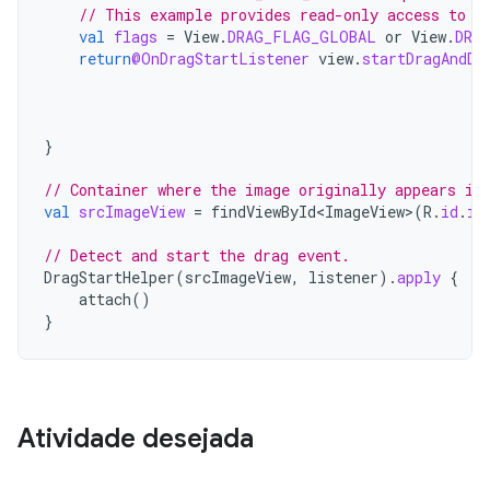
// This example provides read-only access to t
val
flags
=
View
.
DRAG_FLAG_GLOBAL
or
View
.
DRA
return
@OnDragStartListener
view
.
startDragAndDr
}
// Container where the image originally appears in
val
srcImageView
=
findViewById<ImageView>
(
R
.
id
.
im
// Detect and start the drag event.
DragStartHelper
(
srcImageView
,
listener
).
apply
{
attach
()
}
Atividade desejada