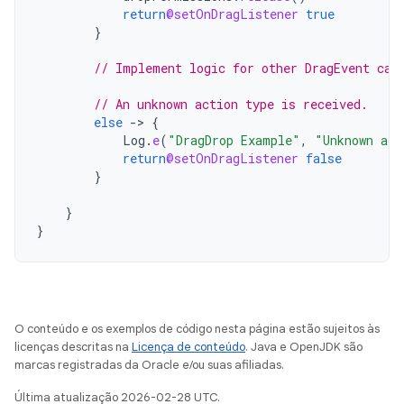
return
@setOnDragListener
true
}
// Implement logic for other DragEvent cas
// An unknown action type is received.
else
->
{
Log
.
e
(
"DragDrop Example"
,
"Unknown act
return
@setOnDragListener
false
}
}
}
O conteúdo e os exemplos de código nesta página estão sujeitos às
licenças descritas na
Licença de conteúdo
. Java e OpenJDK são
marcas registradas da Oracle e/ou suas afiliadas.
Última atualização 2026-02-28 UTC.