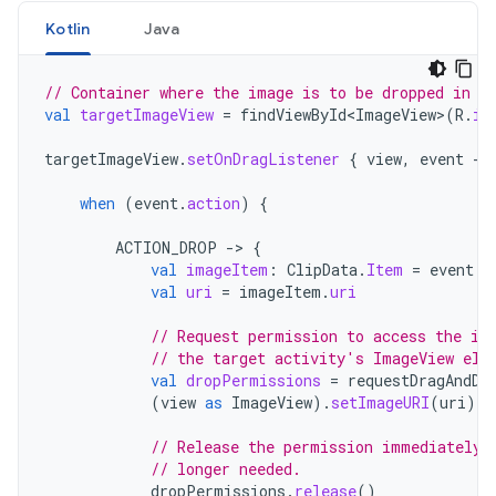
Kotlin
Java
// Container where the image is to be dropped in t
val
targetImageView
=
findViewById<ImageView>
(
R
.
id
targetImageView
.
setOnDragListener
{
view
,
event
->
when
(
event
.
action
)
{
ACTION_DROP
->
{
val
imageItem
:
ClipData
.
Item
=
event
.
c
val
uri
=
imageItem
.
uri
// Request permission to access the im
// the target activity's ImageView ele
val
dropPermissions
=
requestDragAndDr
(
view
as
ImageView
).
setImageURI
(
uri
)
// Release the permission immediately 
// longer needed.
dropPermissions
.
release
()