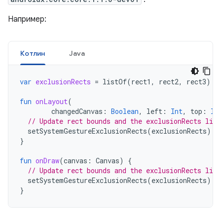
Например:
Котлин
Java
var
exclusionRects
=
listOf
(
rect1
,
rect2
,
rect3
)
fun
onLayout
(
changedCanvas
:
Boolean
,
left
:
Int
,
top
:
In
// Update rect bounds and the exclusionRects list
setSystemGestureExclusionRects
(
exclusionRects
)
}
fun
onDraw
(
canvas
:
Canvas
)
{
// Update rect bounds and the exclusionRects list
setSystemGestureExclusionRects
(
exclusionRects
)
}