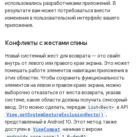
использовались разработчиками приложений. В
результате вам может потребоваться внести
изменения в пользовательский интерфейс вашего
приложения.
Конфликты с жестами спины
Новый системный жест для возврата — это свайп
внутрь от левого или правого края экрана. Это может
помешать работе элементов навигации приложения в
этих областях. Чтобы сохранить функциональность
элементов на левом и правом краях экрана, можно
выборочно отказаться от жеста возврата, указав
системе, какие области должны получать сенсорный
ввод. Это можно сделать, передав
List<Rect>
в API
View.setSystemGestureExclusionRects()
,
представленный в Android 10. Этот метод также
доступен в
ViewCompat
начиная с версии
androidx.core:core:1.1.0-dev01
.