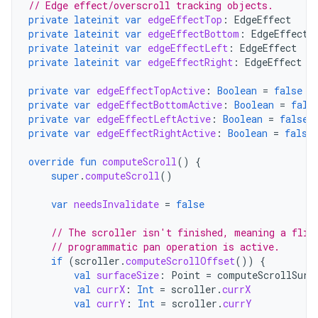
// Edge effect/overscroll tracking objects.
private
lateinit
var
edgeEffectTop
:
EdgeEffect
private
lateinit
var
edgeEffectBottom
:
EdgeEffect
private
lateinit
var
edgeEffectLeft
:
EdgeEffect
private
lateinit
var
edgeEffectRight
:
EdgeEffect
private
var
edgeEffectTopActive
:
Boolean
=
false
private
var
edgeEffectBottomActive
:
Boolean
=
fals
private
var
edgeEffectLeftActive
:
Boolean
=
false
private
var
edgeEffectRightActive
:
Boolean
=
false
override
fun
computeScroll
()
{
super
.
computeScroll
()
var
needsInvalidate
=
false
// The scroller isn't finished, meaning a flin
// programmatic pan operation is active.
if
(
scroller
.
computeScrollOffset
())
{
val
surfaceSize
:
Point
=
computeScrollSurf
val
currX
:
Int
=
scroller
.
currX
val
currY
:
Int
=
scroller
.
currY