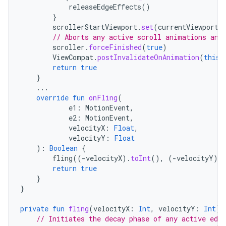
releaseEdgeEffects
()
}
scrollerStartViewport
.
set
(
currentViewport
)
// Aborts any active scroll animations and
scroller
.
forceFinished
(
true
)
ViewCompat
.
postInvalidateOnAnimation
(
this
@
return
true
}
...
override
fun
onFling
(
e1
:
MotionEvent
,
e2
:
MotionEvent
,
velocityX
:
Float
,
velocityY
:
Float
):
Boolean
{
fling
((
-
velocityX
).
toInt
(),
(
-
velocityY
).
t
return
true
}
}
private
fun
fling
(
velocityX
:
Int
,
velocityY
:
Int
)
// Initiates the decay phase of any active edge