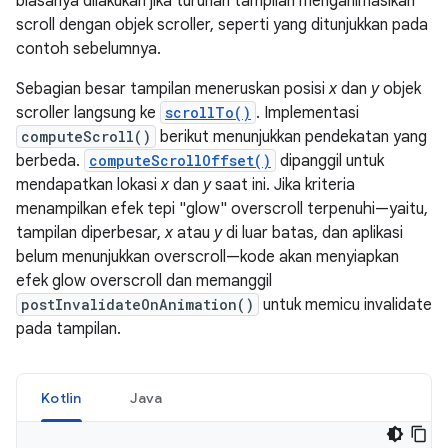
biasanya dilakukan jika turunan tampilan menganimasikan
scroll dengan objek scroller, seperti yang ditunjukkan pada
contoh sebelumnya.
Sebagian besar tampilan meneruskan posisi
x
dan
y
objek
scroller langsung ke
scrollTo()
. Implementasi
computeScroll()
berikut menunjukkan pendekatan yang
berbeda.
computeScrollOffset()
dipanggil untuk
mendapatkan lokasi
x
dan
y
saat ini. Jika kriteria
menampilkan efek tepi "glow" overscroll terpenuhi—yaitu,
tampilan diperbesar,
x
atau
y
di luar batas, dan aplikasi
belum menunjukkan overscroll—kode akan menyiapkan
efek glow overscroll dan memanggil
postInvalidateOnAnimation()
untuk memicu invalidate
pada tampilan.
Kotlin
Java