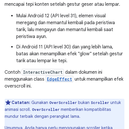
mencapai tepi konten setelah gestur geser atau lempar.
Mulai Android 12 (API level 31), elemen visual
meregang dan memantul kembali pada peristiwa
tarik, lalu mengayun dan memantul kembali saat
peristiwa ayun.
Di Android 11 (API level 30) dan yang lebih lama,
batas akan menampilkan efek "glow" setelah gestur
tarik atau lempar ke tepi.
Contoh
InteractiveChart
dalam dokumen ini
menggunakan class
EdgeEffect
untuk menampilkan efek
overscroll ini.
Catatan:
Gunakan
bukan
untuk
OverScroller
Scroller
animasi scroll.
memberikan kompatibilitas
OverScroller
mundur terbaik dengan perangkat lama.
Umumnya, Anda hanya perlu menggunakan scroller ketika