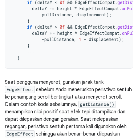
if
(
deltaY
 < 
0f
&&
EdgeEffectCompat
.
getDista
deltaY
-=
height
*
EdgeEffectCompat
.
onPull
pullDistance
,
displacement
);
}
if
(
deltaY
 > 
0f
&&
EdgeEffectCompat
.
getDista
deltaY
+=
height
*
EdgeEffectCompat
.
onPull
-
pullDistance
,
1
-
displacement
);
}
...
}
Saat pengguna menyeret, gunakan jarak tarik
EdgeEffect
sebelum Anda meneruskan peristiwa sentuh
ke penampung scroll bertingkat atau menyeret scroll.
Dalam contoh kode sebelumnya,
getDistance()
menampilkan nilai positif saat efek tepi ditampilkan dan
dapat dilepaskan dengan gerakan. Saat melepaskan
regangan, peristiwa sentuh pertama kali digunakan oleh
EdgeEffect
sehingga akan benar-benar dilepaskan