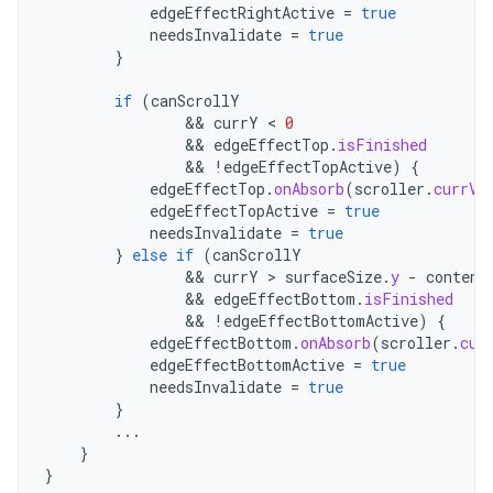
edgeEffectRightActive
=
true
needsInvalidate
=
true
}
if
(
canScrollY
&&
currY
 < 
0
&&
edgeEffectTop
.
isFinished
&&
!
edgeEffectTopActive
)
{
edgeEffectTop
.
onAbsorb
(
scroller
.
currVe
edgeEffectTopActive
=
true
needsInvalidate
=
true
}
else
if
(
canScrollY
&&
currY
 > 
surfaceSize
.
y
-
content
&&
edgeEffectBottom
.
isFinished
&&
!
edgeEffectBottomActive
)
{
edgeEffectBottom
.
onAbsorb
(
scroller
.
cur
edgeEffectBottomActive
=
true
needsInvalidate
=
true
}
...
}
}