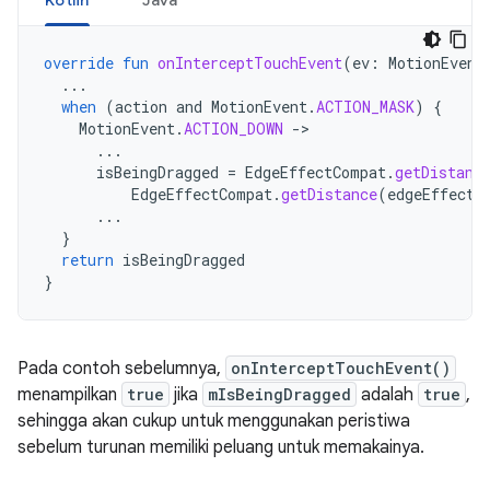
Kotlin
Java
override
fun
onInterceptTouchEvent
(
ev
:
MotionEvent
...
when
(
action
and
MotionEvent
.
ACTION_MASK
)
{
MotionEvent
.
ACTION_DOWN
->
...
isBeingDragged
=
EdgeEffectCompat
.
getDistanc
EdgeEffectCompat
.
getDistance
(
edgeEffectT
...
}
return
isBeingDragged
}
Pada contoh sebelumnya,
onInterceptTouchEvent()
menampilkan
true
jika
mIsBeingDragged
adalah
true
,
sehingga akan cukup untuk menggunakan peristiwa
sebelum turunan memiliki peluang untuk memakainya.