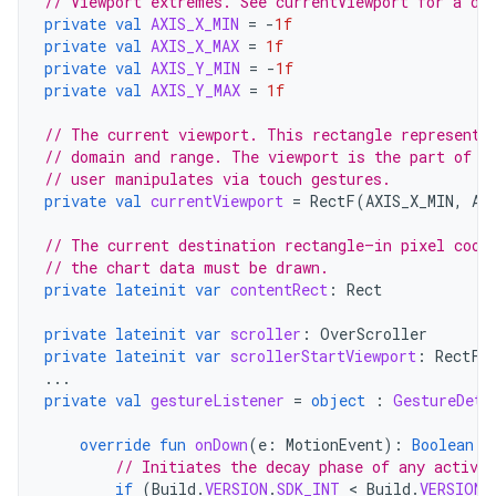
// Viewport extremes. See currentViewport for a di
private
val
AXIS_X_MIN
=
-
1f
private
val
AXIS_X_MAX
=
1f
private
val
AXIS_Y_MIN
=
-
1f
private
val
AXIS_Y_MAX
=
1f
// The current viewport. This rectangle represents
// domain and range. The viewport is the part of t
// user manipulates via touch gestures.
private
val
currentViewport
=
RectF
(
AXIS_X_MIN
,
AX
// The current destination rectangle—in pixel coor
// the chart data must be drawn.
private
lateinit
var
contentRect
:
Rect
private
lateinit
var
scroller
:
OverScroller
private
lateinit
var
scrollerStartViewport
:
RectF
...
private
val
gestureListener
=
object
:
GestureDete
override
fun
onDown
(
e
:
MotionEvent
):
Boolean
{
// Initiates the decay phase of any active 
if
(
Build
.
VERSION
.
SDK_INT
 < 
Build
.
VERSION_