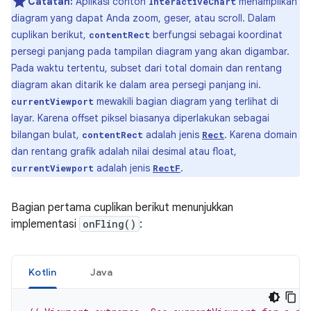
Catatan:
Aplikasi contoh
menampilkan
InteractiveChart
diagram yang dapat Anda zoom, geser, atau scroll. Dalam
cuplikan berikut,
berfungsi sebagai koordinat
contentRect
persegi panjang pada tampilan diagram yang akan digambar.
Pada waktu tertentu, subset dari total domain dan rentang
diagram akan ditarik ke dalam area persegi panjang ini.
mewakili bagian diagram yang terlihat di
currentViewport
layar. Karena offset piksel biasanya diperlakukan sebagai
bilangan bulat,
adalah jenis
. Karena domain
contentRect
Rect
dan rentang grafik adalah nilai desimal atau float,
adalah jenis
.
currentViewport
RectF
Bagian pertama cuplikan berikut menunjukkan
implementasi
onFling()
:
Kotlin
Java