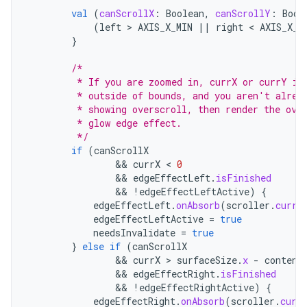
val
(
canScrollX
:
Boolean
,
canScrollY
:
Bool
(
left
 > 
AXIS_X_MIN
||
right
 < 
AXIS_X_M
}
/*
         * If you are zoomed in, currX or currY is
         * outside of bounds, and you aren't alrea
         * showing overscroll, then render the ove
         * glow edge effect.
         */
if
(
canScrollX
&&
currX
 < 
0
&&
edgeEffectLeft
.
isFinished
&&
!
edgeEffectLeftActive
)
{
edgeEffectLeft
.
onAbsorb
(
scroller
.
currV
edgeEffectLeftActive
=
true
needsInvalidate
=
true
}
else
if
(
canScrollX
&&
currX
 > 
surfaceSize
.
x
-
content
&&
edgeEffectRight
.
isFinished
&&
!
edgeEffectRightActive
)
{
edgeEffectRight
.
onAbsorb
(
scroller
.
curr