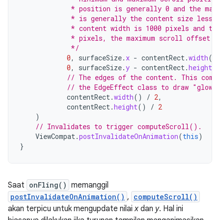
             * position is generally 0 and the max
             * is generally the content size less 
             * content width is 1000 pixels and th
             * pixels, the maximum scroll offset i
             */
0
,
surfaceSize
.
x
-
contentRect
.
width
()
0
,
surfaceSize
.
y
-
contentRect
.
height
(
// The edges of the content. This come
// the EdgeEffect class to draw "glow"
contentRect
.
width
()
/
2
,
contentRect
.
height
()
/
2
)
// Invalidates to trigger computeScroll().
ViewCompat
.
postInvalidateOnAnimation
(
this
)
}
Saat
onFling()
memanggil
postInvalidateOnAnimation()
,
computeScroll()
akan terpicu untuk mengupdate nilai
x
dan
y
. Hal ini