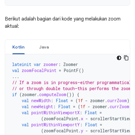
Berikut adalah bagian dari kode yang melakukan zoom
aktual:
Kotlin
Java
lateinit
var
zoomer
:
Zoomer
val
zoomFocalPoint
=
PointF
()
...
// If a zoom is in progress—either programmaticall
// or through double touch—this performs the zoom.
if
(
zoomer
.
computeZoom
())
{
val
newWidth
:
Float
=
(
1f
-
zoomer
.
currZoom
)
*
val
newHeight
:
Float
=
(
1f
-
zoomer
.
currZoom
)
val
pointWithinViewportX
:
Float
=
(
zoomFocalPoint
.
x
-
scrollerStartViewp
val
pointWithinViewportY
:
Float
=
(
zoomFocalPoint
.
y
-
scrollerStartViewp