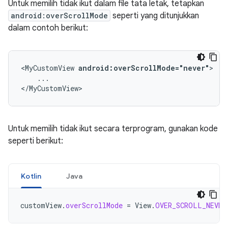
Untuk memilih tidak ikut dalam file tata letak, tetapkan
android:overScrollMode
seperti yang ditunjukkan
dalam contoh berikut:
<MyCustomView
android:overScrollMode="never"
...

</MyCustomView>
Untuk memilih tidak ikut secara terprogram, gunakan kode
seperti berikut:
Kotlin
Java
customView
.
overScrollMode
=
View
.
OVER_SCROLL_NEVER