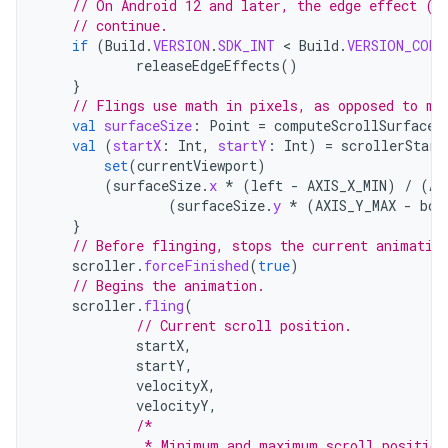
// On Android 12 and later, the edge effect (s
// continue.
if
(
Build
.
VERSION
.
SDK_INT
 < 
Build
.
VERSION_CODE
releaseEdgeEffects
()
}
// Flings use math in pixels, as opposed to ma
val
surfaceSize
:
Point
=
computeScrollSurfaceS
val
(
startX
:
Int
,
startY
:
Int
)
=
scrollerStart
set
(
currentViewport
)
(
surfaceSize
.
x
*
(
left
-
AXIS_X_MIN
)
/
(
AX
(
surfaceSize
.
y
*
(
AXIS_Y_MAX
-
bot
}
// Before flinging, stops the current animatio
scroller
.
forceFinished
(
true
)
// Begins the animation.
scroller
.
fling
(
// Current scroll position.
startX
,
startY
,
velocityX
,
velocityY
,
/*
             * Minimum and maximum scroll position