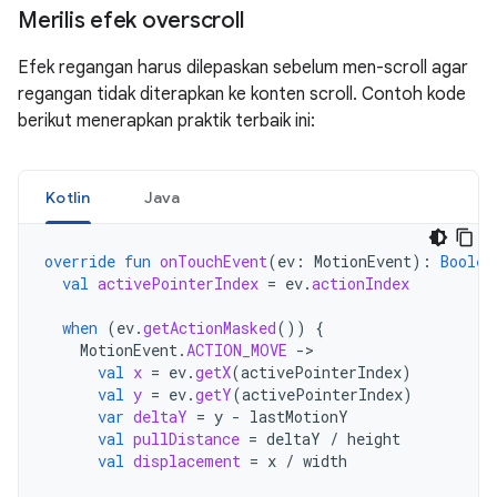
Merilis efek overscroll
Efek regangan harus dilepaskan sebelum men-scroll agar
regangan tidak diterapkan ke konten scroll. Contoh kode
berikut menerapkan praktik terbaik ini:
Kotlin
Java
override
fun
onTouchEvent
(
ev
:
MotionEvent
):
Boolea
val
activePointerIndex
=
ev
.
actionIndex
when
(
ev
.
getActionMasked
())
{
MotionEvent
.
ACTION_MOVE
->
val
x
=
ev
.
getX
(
activePointerIndex
)
val
y
=
ev
.
getY
(
activePointerIndex
)
var
deltaY
=
y
-
lastMotionY
val
pullDistance
=
deltaY
/
height
val
displacement
=
x
/
width