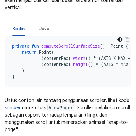
akan menjadi dua kali lebih besar secara horizontal dan
vertikal.
Kotlin
Java
private
fun
computeScrollSurfaceSize
():
Point
{
return
Point
(
(
contentRect
.
width
()
*
(
AXIS_X_MAX
-
A
(
contentRect
.
height
()
*
(
AXIS_Y_MAX
-
)
}
Untuk contoh lain tentang penggunaan scroller, lihat kode
sumber
untuk class
ViewPager
. Scroller melakukan scroll
sebagai respons terhadap lemparan (fling), dan
menggunakan scroll untuk menerapkan animasi "snap-to-
page".