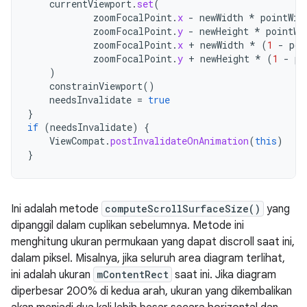
currentViewport
.
set
(
zoomFocalPoint
.
x
-
newWidth
*
pointWit
zoomFocalPoint
.
y
-
newHeight
*
pointWi
zoomFocalPoint
.
x
+
newWidth
*
(
1
-
poi
zoomFocalPoint
.
y
+
newHeight
*
(
1
-
po
)
constrainViewport
()
needsInvalidate
=
true
}
if
(
needsInvalidate
)
{
ViewCompat
.
postInvalidateOnAnimation
(
this
)
}
Ini adalah metode
computeScrollSurfaceSize()
yang
dipanggil dalam cuplikan sebelumnya. Metode ini
menghitung ukuran permukaan yang dapat discroll saat ini,
dalam piksel. Misalnya, jika seluruh area diagram terlihat,
ini adalah ukuran
mContentRect
saat ini. Jika diagram
diperbesar 200% di kedua arah, ukuran yang dikembalikan