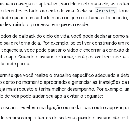
suário navega no aplicativo, sai dele e retorna a ele, as instâ
 diferentes estados no ciclo de vida. A classe
Activity
forne
vidade quando um estado muda ou que o sistema está criando
u destruindo o processo em que ela reside.
dos de callback do ciclo de vida, você pode declarar como a
o sai e retorna dela. Por exemplo, se estiver construindo um 
 sequência, você pode pausar o vídeo e encerrar a conexão d
utro app. Quando o usuário retornar, será possível reconectar a
 de onde parou.
ermite que você realize o trabalho específico adequado a d
ho certo no momento apropriado e gerenciar as transições da
 seja mais robusto e tenha melhor desempenho. Por exemplo,
lo de vida pode ajudar seu app a evitar o seguinte:
 o usuário receber uma ligação ou mudar para outro app enqua
e recursos importantes do sistema quando o usuário não est