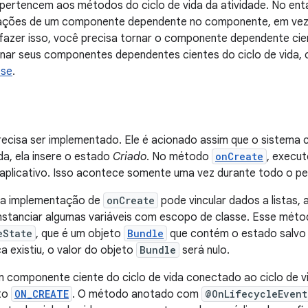
pertencem aos métodos do ciclo de vida da atividade. No ent
ações de um componente dependente no componente, em vez 
 fazer isso, você precisa tornar o componente dependente cien
nar seus componentes dependentes cientes do ciclo de vida, 
ose
.
recisa ser implementado. Ele é acionado assim que o sistema c
ada, ela insere o estado
Criado
. No método
onCreate
, execut
o aplicativo. Isso acontece somente uma vez durante todo o per
ua implementação de
onCreate
pode vincular dados a listas, 
nstanciar algumas variáveis com escopo de classe. Esse mét
eState
, que é um objeto
Bundle
que contém o estado salvo 
a existiu, o valor do objeto
Bundle
será nulo.
m componente ciente do ciclo de vida conectado ao ciclo de vid
to
ON_CREATE
. O método anotado com
@OnLifecycleEvent