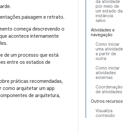
da atividade
tarde.
por meio de
um estado da
instância
rientações paisagem e retrato.
salvo
cumento começa descrevendo o
Atividades e
navegação
o que acontece internamente
les.
Como iniciar
uma atividade
a partir de
ade de um processo que está
outra
ções entre os estados de
Como iniciar
atividades
externas
 sobre práticas recomendadas,
Coordenação
er como arquitetar um app
de atividades
componentes de arquitetura,
Outros recursos
Visualiza
conteúdo