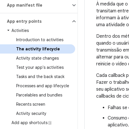
À medida que o u
App manifest file
transitam entre
informam à ati
App entry points
uma atividade o
Activities
Dentro dos méto
Introduction to activities
quando o usuári
The activity lifecycle
transmissão em
alternar para o
Activity state changes
reinicie o vídeo
Test your app's activities
Cada callback p
Tasks and the back stack
Fazer o trabal
Processes and app lifecycle
seu aplicativo
Parcelables and bundles
callbacks de cic
Recents screen
Falhas se
Activity security
Consumo d
Add app shortcuts ⍈
aplicativo.