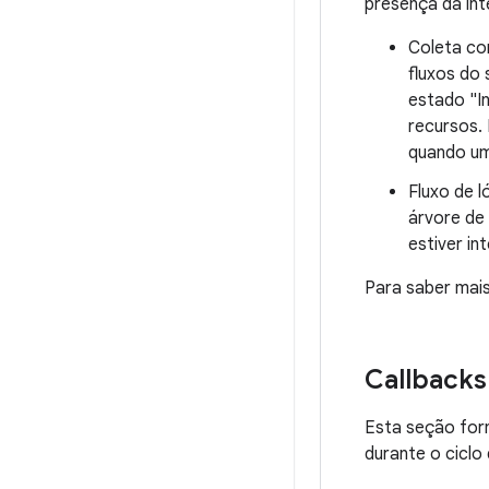
presença da int
Coleta co
fluxos do
estado "I
recursos.
quando um
Fluxo de l
árvore de
estiver i
Para saber mais
Callbacks
Esta seção for
durante o ciclo 