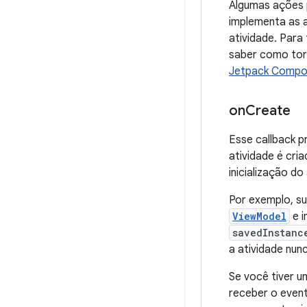
Algumas ações 
implementa as 
atividade. Para
saber como tor
Jetpack Comp
on
Create
Esse callback p
atividade é cri
inicialização d
Por exemplo, s
ViewModel
e i
savedInstanc
a atividade nunc
Se você tiver u
receber o even