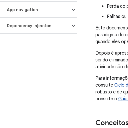
Perda do p
App navigation
Falhas ou 
Dependency injection
Este documento
paradigma do ci
quando eles op
Depois é aprese
sendo eliminado
atividade são d
Para informaçõe
consulte
Ciclo 
robusto e de q
consulte o
Guia
Conceitos