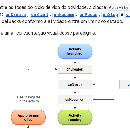
tre as fases do ciclo de vida da atividade, a classe
Activity
s:
onCreate
,
onStart
,
onResume
,
onPause
,
onStop
e
o
 callbacks conforme a atividade entra em um novo estado.
ra uma representação visual desse paradigma.