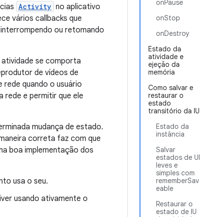
onPause
ncias
Activity
no aplicativo
ce vários callbacks que
onStop
, interrompendo ou retomando
onDestroy
Estado da
atividade e
 atividade se comporta
ejeção da
reprodutor de vídeos de
memória
e rede quando o usuário
Como salvar e
 rede e permitir que ele
restaurar o
estado
transitório da IU
eterminada mudança de estado.
Estado da
instância
 maneira correta faz com que
 uma boa implementação dos
Salvar
estados de UI
leves e
simples com
nto usa o seu.
rememberSav
eable
iver usando ativamente o
Restaurar o
estado de IU