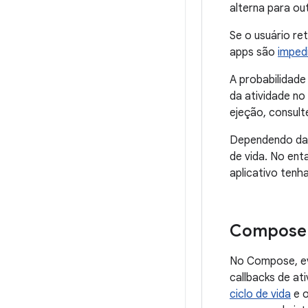
alterna para ou
Se o usuário re
apps são
imped
A probabilidade
da atividade no
ejeção, consul
Dependendo da 
de vida. No en
aplicativo tenh
Compose e
No Compose, ev
callbacks de at
ciclo de vida
e o