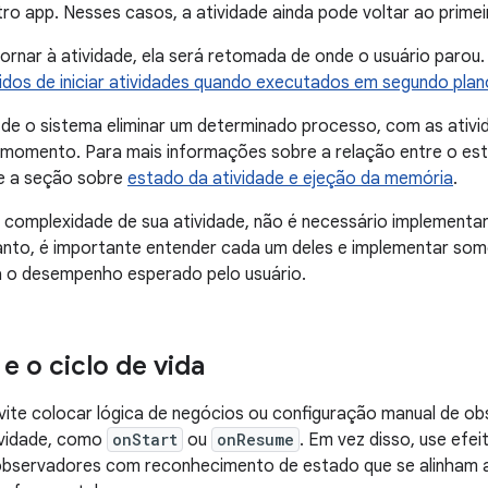
tro app. Nesses casos, a atividade ainda pode voltar ao primei
tornar à atividade, ela será retomada de onde o usuário paro
idos de iniciar atividades quando executados em segundo plan
 de o sistema eliminar um determinado processo, com as ativ
 momento. Para mais informações sobre a relação entre o esta
te a seção sobre
estado da atividade e ejeção da memória
.
complexidade de sua atividade, não é necessário implementa
tanto, é importante entender cada um deles e implementar so
a o desempenho esperado pelo usuário.
 o ciclo de vida
ite colocar lógica de negócios ou configuração manual de o
ividade, como
onStart
ou
onResume
. Em vez disso, use ef
bservadores com reconhecimento de estado que se alinham