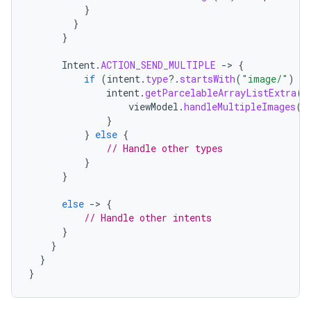
}
}
}
Intent
.
ACTION_SEND_MULTIPLE
-
>
{
if
(
intent
.
type
?.
startsWith
(
"image/"
)
==
intent
.
getParcelableArrayListExtra
(
I
viewModel
.
handleMultipleImages
(
i
}
}
else
{
// Handle other types
}
}
else
-
>
{
// Handle other intents
}
}
}
}