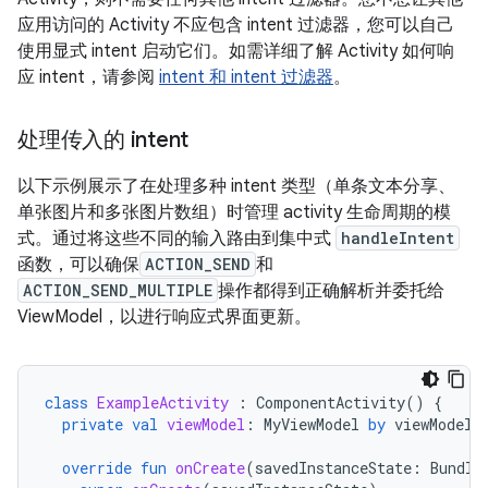
应用访问的 Activity 不应包含 intent 过滤器，您可以自己
使用显式 intent 启动它们。如需详细了解 Activity 如何响
应 intent，请参阅
intent 和 intent 过滤器
。
处理传入的 intent
以下示例展示了在处理多种 intent 类型（单条文本分享、
单张图片和多张图片数组）时管理 activity 生命周期的模
式。通过将这些不同的输入路由到集中式
handleIntent
函数，可以确保
ACTION_SEND
和
ACTION_SEND_MULTIPLE
操作都得到正确解析并委托给
ViewModel，以进行响应式界面更新。
class
ExampleActivity
:
ComponentActivity
()
{
private
val
viewModel
:
MyViewModel
by
viewModels
override
fun
onCreate
(
savedInstanceState
:
Bundle