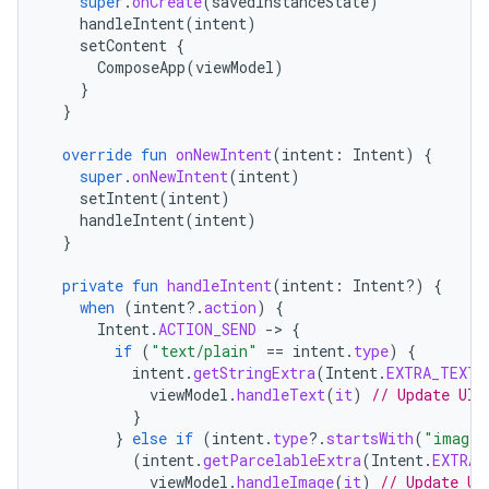
super
.
onCreate
(
savedInstanceState
)
handleIntent
(
intent
)
setContent
{
ComposeApp
(
viewModel
)
}
}
override
fun
onNewIntent
(
intent
:
Intent
)
{
super
.
onNewIntent
(
intent
)
setIntent
(
intent
)
handleIntent
(
intent
)
}
private
fun
handleIntent
(
intent
:
Intent?)
{
when
(
intent
?.
action
)
{
Intent
.
ACTION_SEND
-
>
{
if
(
"text/plain"
==
intent
.
type
)
{
intent
.
getStringExtra
(
Intent
.
EXTRA_TEXT
)
viewModel
.
handleText
(
it
)
// Update UI 
}
}
else
if
(
intent
.
type
?.
startsWith
(
"image/
(
intent
.
getParcelableExtra
(
Intent
.
EXTRA_
viewModel
.
handleImage
(
it
)
// Update UI