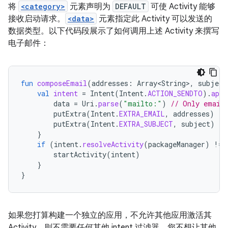
将
<category>
元素声明为
DEFAULT
可使 Activity 能够
接收启动请求。
<data>
元素指定此 Activity 可以发送的
数据类型。以下代码段展示了如何调用上述 Activity 来撰写
电子邮件：
fun
composeEmail
(
addresses
:
Array<String>
,
subject
val
intent
=
Intent
(
Intent
.
ACTION_SENDTO
).
appl
data
=
Uri
.
parse
(
"mailto:"
)
// Only email 
putExtra
(
Intent
.
EXTRA_EMAIL
,
addresses
)
putExtra
(
Intent
.
EXTRA_SUBJECT
,
subject
)
}
if
(
intent
.
resolveActivity
(
packageManager
)
!=
startActivity
(
intent
)
}
}
如果您打算构建一个独立的应用，不允许其他应用激活其
Activity，则不需要任何其他 intent 过滤器。您不想让其他