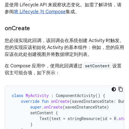
是使用 Lifecycle API 来观察状态变化。如需了解详情，请
参阅
将 Lifecycle 与 Compose
集成。
on
Create
您必须实现此回调，该回调会在系统创建 Activity 时触发。
您的实现应该初始化 Activity 的基本组件：例如，您的应用
应该在此处创建视图并将数据绑定到列表。
在 Compose 应用中，使用此回调通过
setContent
设置
宿主可组合项，如下所示：
class
MyActivity
:
ComponentActivity
()
{
override
fun
onCreate
(
savedInstanceState
:
Bund
super
.
onCreate
(
savedInstanceState
)
setContent
{
Text
(
text
=
stringResource
(
id
=
R
.
stri
}