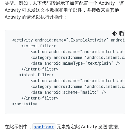
类型。例如，以下代码段展示了如何配置一个 Activity，该
Activity 可以发送文本数据和电子邮件，并接收来自其他
Activity 的请求以执行此操作：
<activity
android:name=".ExampleActivity"
<action
android:name="android.intent.actio
<category
android:name="android.intent.cat
<data
android:mimeType="text/plain"
<action
android:name="android.intent.actio
<category
android:name="android.intent.cat
<data
android:scheme="mailto"
</intent-filter>

在此示例中，
<action>
元素指定此 Activity 发送 数据。