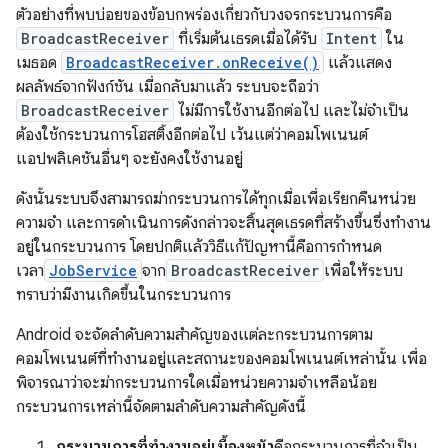
ตัวอย่างที่พบบ่อยของข้อบกพร่องเกี่ยวกับวงจรกระบวนการคือ
BroadcastReceiver
ที่เริ่มต้นเธรดเมื่อได้รับ
Intent
ใน
เมธอด
BroadcastReceiver.onReceive()
แล้วแสดง
ผลลัพธ์จากฟังก์ชัน เมื่อกลับมาแล้ว ระบบจะถือว่า
BroadcastReceiver
ไม่มีการใช้งานอีกต่อไป และไม่จำเป็น
ต้องใช้กระบวนการโฮสติ้งอีกต่อไป เว้นแต่ว่าคอมโพเนนต์
แอปพลิเคชันอื่นๆ จะยังคงใช้งานอยู่
ดังนั้นระบบจึงสามารถฆ่ากระบวนการได้ทุกเมื่อเพื่อเรียกคืนหน่วย
ความจำ และการดำเนินการดังกล่าวจะสิ้นสุดเธรดที่สร้างขึ้นซึ่งทำงาน
อยู่ในกระบวนการ โดยปกติแล้ววิธีแก้ปัญหานี้คือการกําหนด
เวลา
JobService
จาก
BroadcastReceiver
เพื่อให้ระบบ
ทราบว่ามีงานเกิดขึ้นในกระบวนการ
Android จะจัดลำดับความสำคัญของแต่ละกระบวนการตาม
คอมโพเนนต์ที่ทำงานอยู่และสถานะของคอมโพเนนต์เหล่านั้น เพื่อ
พิจารณาว่าจะฆ่ากระบวนการใดเมื่อหน่วยความจำเหลือน้อย
กระบวนการเหล่านี้จัดตามลําดับความสําคัญดังนี้
กระบวนการที่ทำงานอยู่เบื้องหน้า
คือกระบวนการที่จําเป็น