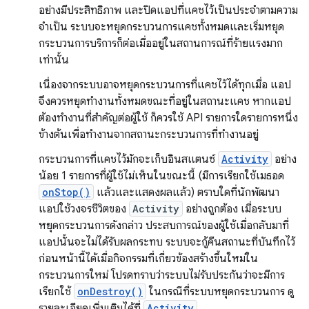
อย่างมีประสิทธิภาพ และปิดแอปที่แคชไว้เป็นประจำตามความ
จำเป็น ระบบจะหยุดกระบวนการแคชทั้งหมดและเริ่มหยุด
กระบวนการบริการก็ต่อเมื่ออยู่ในสถานการณ์ที่ร้ายแรงมาก
เท่านั้น
เนื่องจากระบบอาจหยุดกระบวนการที่แคชไว้ได้ทุกเมื่อ แอป
จึงควรหยุดทํางานทั้งหมดขณะที่อยู่ในสถานะแคช หากแอป
ต้องทำงานที่สำคัญต่อผู้ใช้ ก็ควรใช้ API รายการใดรายการหนึ่ง
ข้างต้นเพื่อทำงานจากสถานะกระบวนการที่ทำงานอยู่
กระบวนการที่แคชไว้มักจะเก็บอินสแตนซ์
Activity
อย่าง
น้อย 1 รายการที่ผู้ใช้ไม่เห็นในขณะนี้ (มีการเรียกใช้เมธอด
onStop()
แล้วและแสดงผลแล้ว) ตราบใดที่นักพัฒนา
แอปใช้วงจรชีวิตของ
Activity
อย่างถูกต้อง เมื่อระบบ
หยุดกระบวนการดังกล่าว ประสบการณ์ของผู้ใช้เมื่อกลับมาที่
แอปนั้นจะไม่ได้รับผลกระทบ ระบบจะกู้คืนสถานะที่บันทึกไว้
ก่อนหน้านี้ได้เมื่อกิจกรรมที่เกี่ยวข้องสร้างขึ้นใหม่ใน
กระบวนการใหม่ โปรดทราบว่าระบบไม่รับประกันว่าจะมีการ
เรียกใช้
onDestroy()
ในกรณีที่ระบบหยุดกระบวนการ ดู
รายละเอียดเพิ่มเติมได้ที่
Activity