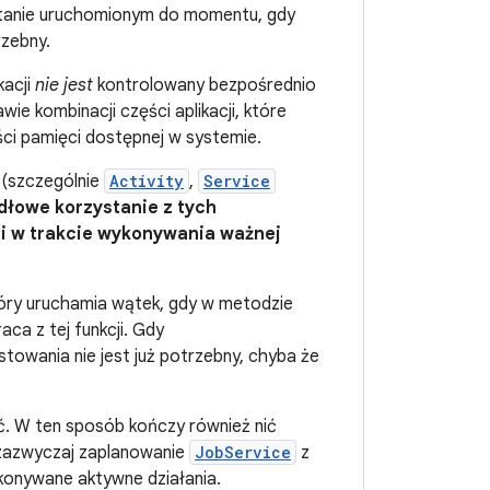
w stanie uruchomionym do momentu, gdy
rzebny.
kacji
nie jest
kontrolowany bezpośrednio
ie kombinacji części aplikacji, które
ści pamięci dostępnej w systemie.
i (szczególnie
Activity
,
Service
dłowe korzystanie z tych
i w trakcie wykonywania ważnej
tóry uruchamia wątek, gdy w metodzie
aca z tej funkcji. Gdy
stowania nie jest już potrzebny, chyba że
 W ten sposób kończy również nić
zazwyczaj zaplanowanie
JobService
z
konywane aktywne działania.