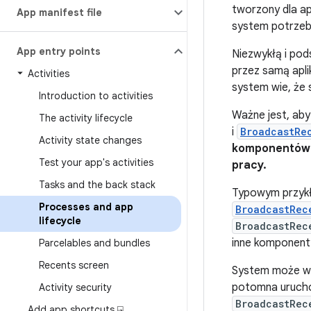
tworzony dla ap
App manifest file
system potrzebuj
App entry points
Niezwykłą i pod
przez samą apli
Activities
system wie, że 
Introduction to activities
Ważne jest, aby
The activity lifecycle
i
BroadcastRe
Activity state changes
komponentów 
Test your app's activities
pracy.
Tasks and the back stack
Typowym przykł
Processes and app
BroadcastRec
lifecycle
BroadcastRec
inne komponenty
Parcelables and bundles
Recents screen
System może w 
potomna urucho
Activity security
BroadcastRec
Add app shortcuts ⍈