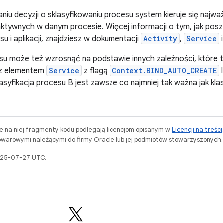
iu decyzji o sklasyfikowaniu procesu system kieruje się naj
tywnych w danym procesie. Więcej informacji o tym, jak pos
su i aplikacji, znajdziesz w dokumentacji
Activity
,
Service
su może też wzrosnąć na podstawie innych zależności, które t
 z elementem
Service
z flagą
Context.BIND_AUTO_CREATE
lasyfikacja procesu B jest zawsze co najmniej tak ważna jak kla
ne na niej fragmenty kodu podlegają licencjom opisanym w
Licencji na treści
warowymi należącymi do firmy Oracle lub jej podmiotów stowarzyszonych.
2025-07-27 UTC.