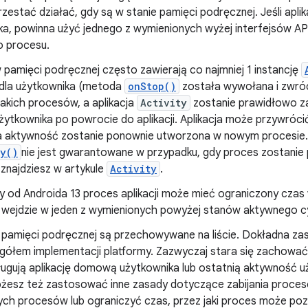
zestać działać, gdy są w stanie pamięci podręcznej. Jeśli apli
ka, powinna użyć jednego z wymienionych wyżej interfejsów AP
 procesu.
 pamięci podręcznej często zawierają co najmniej 1 instancję
dla użytkownika (metoda
onStop()
została wywołana i zwróc
takich procesów, a aplikacja
Activity
zostanie prawidłowo za
ytkownika po powrocie do aplikacji. Aplikacja może przywrócić
 aktywność zostanie ponownie utworzona w nowym procesie. P
oy()
nie jest gwarantowane w przypadku, gdy proces zostanie
 znajdziesz w artykule
Activity
.
 od Androida 13 proces aplikacji może mieć ograniczony czas 
e wejdzie w jeden z wymienionych powyżej stanów aktywnego cy
pamięci podręcznej są przechowywane na liście. Dokładna zasad
gółem implementacji platformy. Zazwyczaj stara się zachować p
ługują aplikację domową użytkownika lub ostatnią aktywność u
żesz też zastosować inne zasady dotyczące zabijania procesów
ch procesów lub ograniczyć czas, przez jaki proces może po