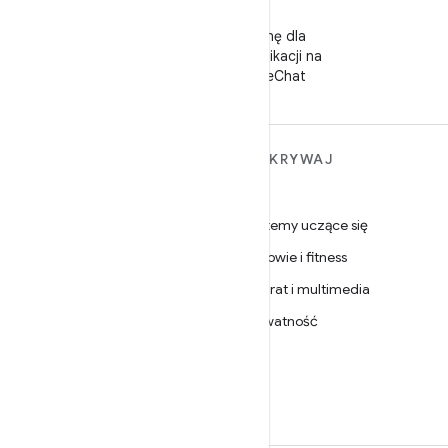
WeChat
Obserwuj stronę dla
deweloperów aplikacji na
Androida w WeChat
WIĘCEJ INFORMACJI O
ODKRYWAJ
ANDROIDZIE
Gry
Android
Systemy uczące się
Android dla firm
Zdrowie i fitness
Zabezpieczenia
Aparat i multimedia
Źródło
Prywatność
Wiadomości
5G
Blog
Podcasty