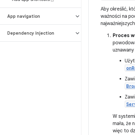
Aby określić, k
ważności na po
App navigation
najważniejszych
Dependency injection
Proces w 
powodować
uznawany z
Użyt
onR
Zawi
Bro
Zawi
Ser
W systemie
mała, że n
więc to d