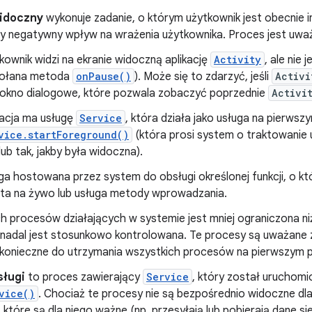
idoczny
wykonuje zadanie, o którym użytkownik jest obecnie 
y negatywny wpływ na wrażenia użytkownika. Proces jest uwa
kownik widzi na ekranie widoczną aplikację
Activity
, ale nie
ołana metoda
onPause()
). Może się to zdarzyć, jeśli
Activi
 okno dialogowe, które pozwala zobaczyć poprzednie
Activi
kacja ma usługę
Service
, która działa jako usługa na pierws
vice.startForeground()
(która prosi system o traktowanie 
 lub tak, jakby była widoczna).
ga hostowana przez system do obsługi określonej funkcji, o któr
ta na żywo lub usługa metody wprowadzania.
ch procesów działających w systemie jest mniej ograniczona 
e nadal jest stosunkowo kontrolowana. Te procesy są uważane z
o konieczne do utrzymania wszystkich procesów na pierwszym p
sługi
to proces zawierający
Service
, który został urucho
vice()
. Chociaż te procesy nie są bezpośrednio widoczne dl
 które są dla niego ważne (np. przesyłają lub pobierają dane si