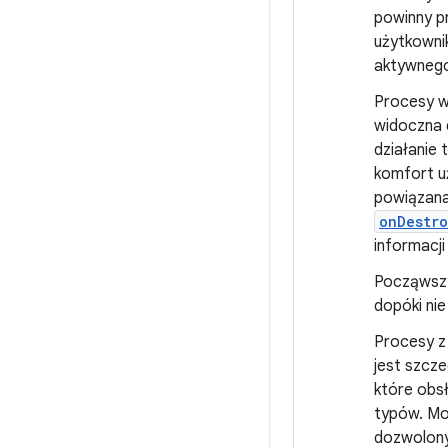
powinny pr
użytkowni
aktywnego
Procesy w
widoczna 
działanie 
komfort uż
powiązana
onDestr
informacji
Począwszy
dopóki ni
Procesy z 
jest szcze
które obs
typów. Mo
dozwolony