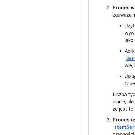
Proces w
zauważaln
Użyt
wyw
jako
Apli
Ser
wie,
Usłu
tape
Liczba ty
planie, al
że jest t
Proces u
startSer
czynności,