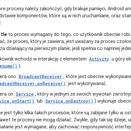
tóre procesy należy zakończyć, gdy brakuje pamięci, Android um
dstawie komponentów, które są w nich uruchamiane, oraz sta
:
tle
to proces wymagany do tego, co użytkownik obecnie robi.
, że proces, który je zawiera, jest uważany za proces czoło
a działający na pierwszym planie, jeśli spełnia co najmniej jed
kownik wchodzi w interakcję z elementem
Activity
u góry e
esume()
).
era ono
BroadcastReceiver
, które jest obecnie wykonywa
adcastReceiver.onReceive()
jest wykonywana).
era on
Service
, który w jednym ze swoich wywołań zwrotny
vice.onStart()
lub
Service.onDestroy()
) wykonuje obecn
 jest tylko kilka takich procesów, które są zabijane tylko w osta
awet te procesy nie mogą działać. Zwykle, gdy tak się dzieje, 
ziałanie jest wymagane, aby zachować responsywność interfej