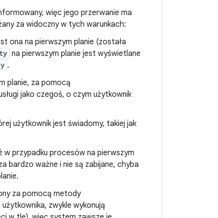
informowany, więc jego przerwanie ma
żany za widoczny w tych warunkach:
 jest ona na pierwszym planie (została
ty
na pierwszym planie jest wyświetlane
ty
.
zym planie, za pomocą
usługi jako czegoś, o czym użytkownik
ej użytkownik jest świadomy, takiej jak
niż w przypadku procesów na pierwszym
a bardzo ważne i nie są zabijane, chyba
lanie.
miony za pomocą metody
a użytkownika, zwykle wykonują
eci w tle), więc system zawsze je