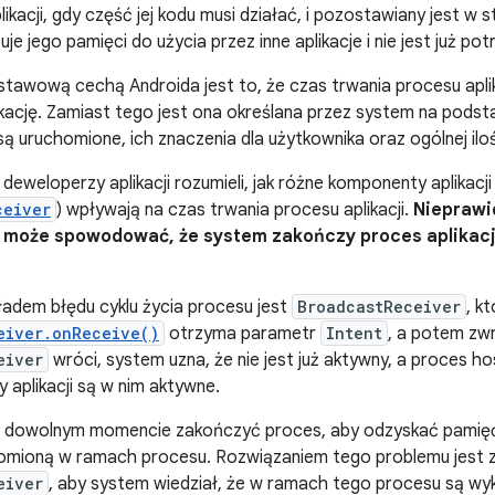
likacji, gdy część jej kodu musi działać, i pozostawiany jest 
e jego pamięci do użycia przez inne aplikacje i nie jest już pot
stawową cechą Androida jest to, że czas trwania procesu apli
kację. Zamiast tego jest ona określana przez system na podstaw
są uruchomione, ich znaczenia dla użytkownika oraz ogólnej ilo
 deweloperzy aplikacji rozumieli, jak różne komponenty aplikacj
ceiver
) wpływają na czas trwania procesu aplikacji.
Nieprawi
może spowodować, że system zakończy proces aplikacj
adem błędu cyklu życia procesu jest
BroadcastReceiver
, k
eiver.onReceive()
otrzyma parametr
Intent
, a potem zwr
eiver
wróci, system uzna, że nie jest już aktywny, a proces ho
 aplikacji są w nim aktywne.
dowolnym momencie zakończyć proces, aby odzyskać pamięć.
mioną w ramach procesu. Rozwiązaniem tego problemu jest 
eiver
, aby system wiedział, że w ramach tego procesu są wy