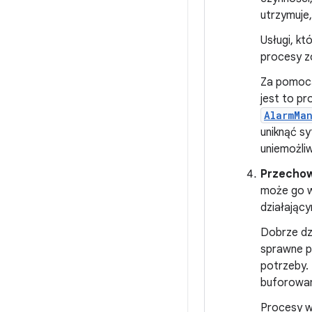
utrzymuje,
Usługi, kt
procesy zo
Za pomo
jest to p
AlarmMa
uniknąć sy
uniemożli
Przechow
może go w 
działając
Dobrze dz
sprawne pr
potrzeby.
buforowane
Procesy w