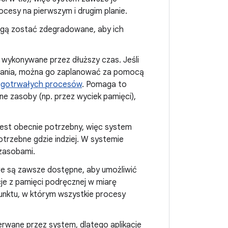
ocesy na pierwszym i drugim planie.
 mogą zostać zdegradowane, aby ich
wykonywane przez dłuższy czas. Jeśli
onania, można go zaplanować za pomocą
ługotrwałych procesów
. Pomaga to
rne zasoby (np. przez wyciek pamięci),
 jest obecnie potrzebny, więc system
otrzebne gdzie indziej. W systemie
zasobami.
re są zawsze dostępne, aby umożliwić
acje z pamięci podręcznej w miarę
unktu, w którym wszystkie procesy
wane przez system, dlatego aplikacje