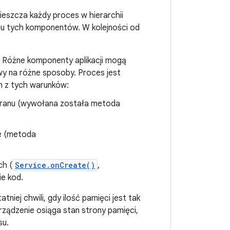
ieszcza każdy proces w hierarchii
nu tych komponentów. W kolejności od
 Różne komponenty aplikacji mogą
wy na różne sposoby. Proces jest
en z tych warunków:
kranu (wywołana została metoda
ne (metoda
ch (
Service.onCreate()
,
ie kod.
tniej chwili, gdy ilość pamięci jest tak
urządzenie osiąga stan strony pamięci,
su.