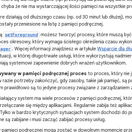
 chyba że nie ma wystarczającej ilości pamięci na wszystkie pr
óre działają od dłuższego czasu (np. od 30 minut lub dłużej),
stały przeniesione na listę z pamięci podręcznej.
cą
setForeground
możesz tworzyć procesy, które muszą być 
roces okresowy, który wymaga ścisłego określenia czasu wyk
nager
. Więcej informacji znajdziesz w artykule
Wsparcie dla d
tuacji, w której długotrwałe usługi, które wykorzystują nadmie
wiają systemowi zapewnienie dobrych wrażeń użytkownikom.
ywany w pamięci podręcznej proces
to proces, który nie
razie potrzeby zakończyć, gdy zasoby, takie jak pamięć, są p
ym prawidłowo są to jedyne procesy związane z zarządzaniem 
iałający system ma wiele procesów z pamięci podręcznej, któ
zełączanie się między aplikacjami. Regularnie zabija też aplik
 Tylko w bardzo krytycznych sytuacjach system dochodzi do p
 są zabijane i musi zacząć zabijać procesy usług.
 pamięci podręcznej mogą zostać w dowolnym momencie przer