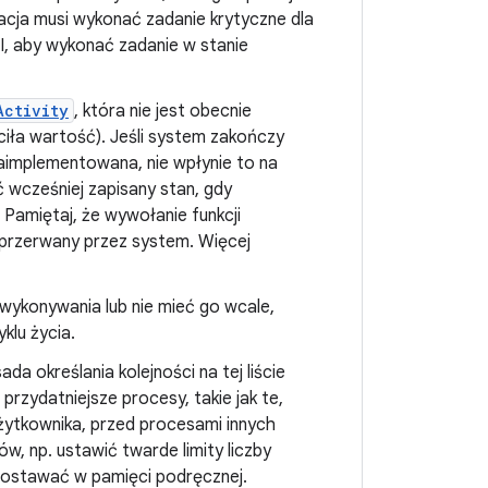
kacja musi wykonać zadanie krytyczne dla
I, aby wykonać zadanie w stanie
Activity
, która nie jest obecnie
iła wartość). Jeśli system zakończy
implementowana, nie wpłynie to na
 wcześniej zapisany stan, gdy
amiętaj, że wywołanie funkcji
 przerwany przez system. Więcej
wykonywania lub nie mieć go wcale,
klu życia.
a określania kolejności na tej liście
rzydatniejsze procesy, takie jak te,
żytkownika, przed procesami innych
, np. ustawić twarde limity liczby
zostawać w pamięci podręcznej.