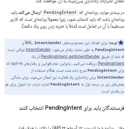
اعطای امتیازات راه‌اندازی پس‌زمینه به آن، موافقت کند.
در بیشتر موارد، برنامه‌ای که
PendingIntent
ارسال می‌کند
باید
برنامه‌ای باشد که باید انتخاب شود، زیرا معمولاً برنامه‌ای است که کاربر
مستقیماً با آن در تعامل است (مثلاً با ضربه زدن روی یک دکمه).
توجه:
برای اهداف این محدودیت‌های BAL،
و
IntentSender
به طور مشابه رفتار می‌شود.
IntentSender
توکنی است
PendingIntent
که شما از طریق
PendingIntent.getIntentSender
از یک
PendingIntent
دریافت می‌کنید. بنابراین، تمام قوانین و رفتارهای opt-in که
برای
شرح داده شده است، هنگام استفاده از
PendingIntent
برای راه‌اندازی یک فعالیت نیز اعمال می‌شود. برای سادگی،
IntentSender
بخش‌های زیر در درجه اول به
اشاره دارند، اما اصول برای هر
PendingIntent
دو یکسان است.
فرستندگان باید برای Pending
Intent انتخاب کنند
وقتی برنامه شما اندروید ۱۴ (سطح API ۳۴) یا بالاتر را هدف قرار