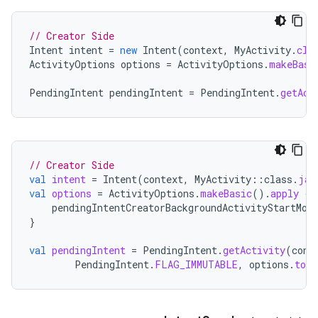
// Creator Side
Intent
intent
=
new
Intent
(
context
,
MyActivity
.
cla
ActivityOptions
options
=
ActivityOptions
.
makeBasi
PendingIntent
pendingIntent
=
PendingIntent
.
getAct
// Creator Side
val
intent
=
Intent
(
context
,
MyActivity
::
class
.
jav
val
options
=
ActivityOptions
.
makeBasic
().
apply
{
pendingIntentCreatorBackgroundActivityStartMod
}
val
pendingIntent
=
PendingIntent
.
getActivity
(
cont
PendingIntent
.
FLAG_IMMUTABLE
,
options
.
toBu