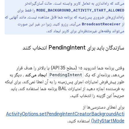
می‌کند که راه‌اندازی به تعامل کاربر وابسته است. حالت آسان‌گیرانه‌تر
را فقط برای
MODE_BACKGROUND_ACTIVITY_START_ALLOWED
راه‌اندازی‌های ضروری پس‌زمینه که برنامه شما قابل مشاهده نیست، مانند آنهایی که
از
می‌آیند، رزرو کنید، زیرا در غیر این صورت
BroadcastReceiver
می‌تواند وقفه‌های غیرمنتظره‌ای برای کاربر ایجاد کند.
سازندگان باید برای Pending
Intent انتخاب کنند
وقتی برنامه شما اندروید ۱۵ (سطح API 35) یا بالاتر را هدف قرار
می‌دهد، برنامه‌ای که یک
PendingIntent
ایجاد می‌کند
، دیگر به
طور پیش‌فرض امتیازات اجرای پس‌زمینه را به آن اعطا نمی‌کند. برای اینکه
به فرستنده اجازه دهید از امتیازات BAL برنامه شما استفاده کند، باید
صریحاً این گزینه را انتخاب کنید.
برای اعطای دسترسی‌ها از
ActivityOptions.setPendingIntentCreatorBackgroundActi
vityStartMode()
استفاده کنید.