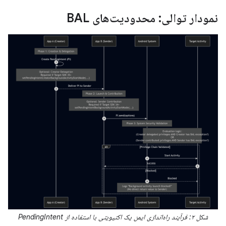
نمودار توالی: محدودیت‌های BAL
شکل ۲: فرآیند راه‌اندازی ایمن یک اکتیویتی با استفاده از PendingIntent