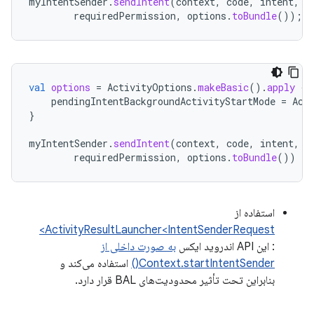
myIntentSender
.
sendIntent
(
context
,
code
,
intent
,
o
requiredPermission
,
options
.
toBundle
());
val
options
=
ActivityOptions
.
makeBasic
().
apply
{
pendingIntentBackgroundActivityStartMode
=
Act
}
myIntentSender
.
sendIntent
(
context
,
code
,
intent
,
o
requiredPermission
,
options
.
toBundle
())
استفاده از
ActivityResultLauncher<IntentSenderRequest>
: این API اندروید ایکس
به صورت داخلی از
Context.startIntentSender()
استفاده می‌کند و
بنابراین تحت تأثیر محدودیت‌های BAL قرار دارد.