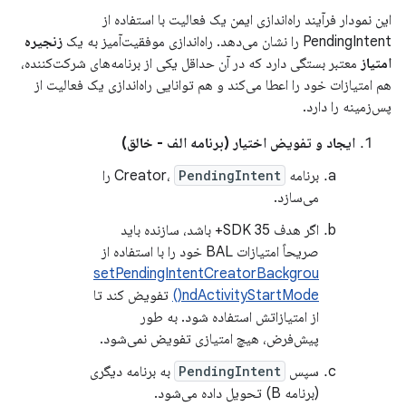
این نمودار فرآیند راه‌اندازی ایمن یک فعالیت با استفاده از
PendingIntent را نشان می‌دهد. راه‌اندازی موفقیت‌آمیز به یک
زنجیره
امتیاز
معتبر بستگی دارد که در آن حداقل یکی از برنامه‌های شرکت‌کننده،
هم امتیازات خود را اعطا می‌کند و هم توانایی راه‌اندازی یک فعالیت از
پس‌زمینه را دارد.
ایجاد و تفویض اختیار (برنامه الف - خالق)
برنامه Creator،
PendingIntent
را
می‌سازد.
اگر هدف SDK 35+ باشد، سازنده باید
صریحاً امتیازات BAL خود را با استفاده از
setPendingIntentCreatorBackgrou
ndActivityStartMode()
تفویض کند تا
از امتیازاتش استفاده شود. به طور
پیش‌فرض، هیچ امتیازی تفویض نمی‌شود.
سپس
PendingIntent
به برنامه دیگری
(برنامه B) تحویل داده می‌شود.