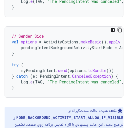
Log
.
e
(
TAG
,
"The PendingIntent was canceled"
,
}
// Sender Side
val
options
=
ActivityOptions
.
makeBasic
().
apply
{
pendingIntentBackgroundActivityStartMode
=
Act
}
try
{
myPendingIntent
.
send
(
options
.
toBundle
())
}
catch
(
e
:
PendingIntent
.
CanceledException
)
{
Log
.
e
(
TAG
,
"The PendingIntent was canceled"
,
}
نکته:
همیشه حالت سخت‌گیرانه‌تر
را
MODE_BACKGROUND_ACTIVITY_START_ALLOW_IF_VISIBLE
ترجیح دهید. این حالت پیشنهادی با الزام نمایش برنامه روی صفحه، تضمین