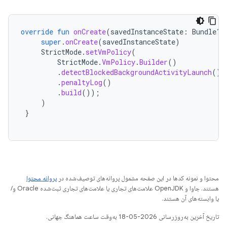
override
fun
onCreate
(
savedInstanceState
:
Bundle?)
super
.
onCreate
(
savedInstanceState
)
StrictMode
.
setVmPolicy
(
StrictMode
.
VmPolicy
.
Builder
()
.
detectBlockedBackgroundActivityLaunch
()
.
penaltyLog
()
.
build
());
)
}
محتوا و نمونه کدها در این صفحه مشمول پروانه‌های توصیف‌شده در
پروانه محتوا
هستند. جاوا و OpenJDK علامت‌های تجاری یا علامت‌های تجاری ثبت‌شده Oracle و/
یا وابسته‌های آن هستند.
تاریخ آخرین به‌روزرسانی 2026-05-18 به‌وقت ساعت هماهنگ جهانی.