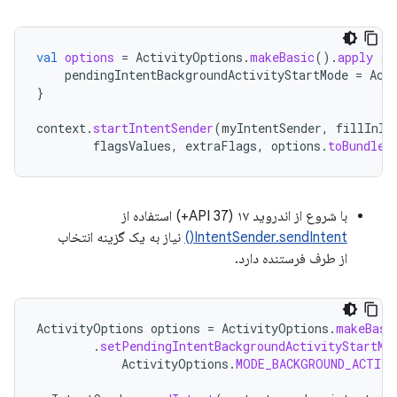
val
options
=
ActivityOptions
.
makeBasic
().
apply
{
pendingIntentBackgroundActivityStartMode
=
Act
}
context
.
startIntentSender
(
myIntentSender
,
fillInIn
flagsValues
,
extraFlags
,
options
.
toBundle
(
با شروع از اندروید ۱۷ (API 37+) استفاده از
IntentSender.sendIntent()
نیاز به یک گزینه انتخاب
از طرف فرستنده دارد.
ActivityOptions
options
=
ActivityOptions
.
makeBasi
.
setPendingIntentBackgroundActivityStartMo
ActivityOptions
.
MODE_BACKGROUND_ACTIV