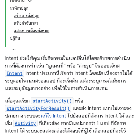
ในหน้านี้
นาฬิกาปลุก
สร้างการตั้งปลุก
สร้างตัวจับเวลา
แสดงการเตือนทั้งหมด
ปฏิทิน
Intent ช่วยให้คุณเริ่มกิจกรรมในแอปอื่นได้โดยอธิบายการดำเนิน
การที่ต้องการทำ เช่น "ดูแผนที่" หรือ "ถ่ายรูป" ในออบเจ็กต์
Intent
Intent ประเภทนี้เรียกว่า Intent
โดยนัย
เนื่องจากไม่ได้
ระบุคอมโพเนนต์ของแอป ที่จะเริ่มต้น แต่จะระบุ
การดำเนินการ
และระบุ
ข้อมูล
บางอย่าง เพื่อใช้ในการดำเนินการแทน
เมื่อคุณเรียก
startActivity()
หรือ
startActivityForResult()
และส่ง Intent แบบไม่เจาะจง
ปลายทาง ระบบจะ
แก้ไข Intent
ไปยังแอปที่จัดการ Intent ได้ และ
เริ่ม
Activity
ที่เกี่ยวข้อง หากมีแอปมากกว่า 1 แอป ที่จัดการ
Intent ได้ ระบบจะแสดงกล่องโต้ตอบให้ผู้ใช้ เลือกแอปที่จะใช้