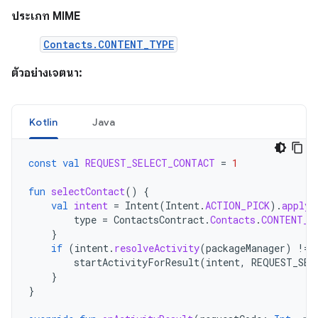
ประเภท MIME
Contacts.CONTENT_TYPE
ตัวอย่างเจตนา:
Kotlin
Java
const
val
REQUEST_SELECT_CONTACT
=
1
fun
selectContact
()
{
val
intent
=
Intent
(
Intent
.
ACTION_PICK
).
apply
type
=
ContactsContract
.
Contacts
.
CONTENT_T
}
if
(
intent
.
resolveActivity
(
packageManager
)
!=
startActivityForResult
(
intent
,
REQUEST_SEL
}
}