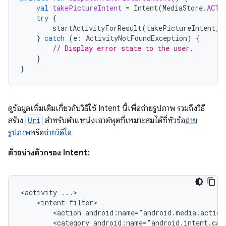
val
takePictureIntent
=
Intent
(
MediaStore
.
ACTI
try
{
startActivityForResult
(
takePictureIntent
,
}
catch
(
e
:
ActivityNotFoundException
)
{
// Display error state to the user.
}
}
ดูข้อมูลเพิ่มเติมเกี่ยวกับวิธีใช้ Intent นี้เพื่อถ่ายรูปภาพ รวมถึงวิธี
สร้าง
Uri
สำหรับตำแหน่งเอาต์พุตที่เหมาะสมได้ที่หัวข้อ
ถ่าย
รูปภาพ
หรือ
ถ่ายวิดีโอ
ตัวอย่างตัวกรอง Intent:
<activity
<action
android:name="android.media.action
<category
android:name="android.intent.cat