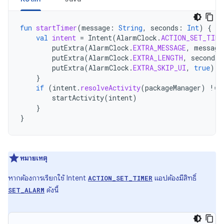
fun
startTimer
(
message
:
String
,
seconds
:
Int
)
{
val
intent
=
Intent
(
AlarmClock
.
ACTION_SET_TIME
putExtra
(
AlarmClock
.
EXTRA_MESSAGE
,
message
putExtra
(
AlarmClock
.
EXTRA_LENGTH
,
seconds
)
putExtra
(
AlarmClock
.
EXTRA_SKIP_UI
,
true
)
}
if
(
intent
.
resolveActivity
(
packageManager
)
!=
startActivity
(
intent
)
}
}
หมายเหตุ
หากต้องการเรียกใช้ Intent
แอปต้องมีสิทธิ์
ACTION_SET_TIMER
ดังนี้
SET_ALARM