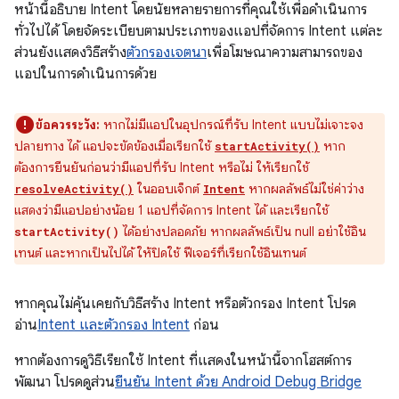
หน้านี้อธิบาย Intent โดยนัยหลายรายการที่คุณใช้เพื่อดำเนินการ
ทั่วไปได้ โดยจัดระเบียบตามประเภทของแอปที่จัดการ Intent แต่ละ
ส่วนยังแสดงวิธีสร้าง
ตัวกรองเจตนา
เพื่อโฆษณาความสามารถของ
แอปในการดำเนินการด้วย
ข้อควรระวัง:
หากไม่มีแอปในอุปกรณ์ที่รับ Intent แบบไม่เจาะจง
ปลายทาง ได้ แอปจะขัดข้องเมื่อเรียกใช้
หาก
startActivity()
ต้องการยืนยันก่อนว่ามีแอปที่รับ Intent หรือไม่ ให้เรียกใช้
ในออบเจ็กต์
หากผลลัพธ์ไม่ใช่ค่าว่าง
resolveActivity()
Intent
แสดงว่ามีแอปอย่างน้อย 1 แอปที่จัดการ Intent ได้ และเรียกใช้
ได้อย่างปลอดภัย หากผลลัพธ์เป็น null อย่าใช้อิน
startActivity()
เทนต์ และหากเป็นไปได้ ให้ปิดใช้ ฟีเจอร์ที่เรียกใช้อินเทนต์
หากคุณไม่คุ้นเคยกับวิธีสร้าง Intent หรือตัวกรอง Intent โปรด
อ่าน
Intent และตัวกรอง Intent
ก่อน
หากต้องการดูวิธีเรียกใช้ Intent ที่แสดงในหน้านี้จากโฮสต์การ
พัฒนา โปรดดูส่วน
ยืนยัน Intent ด้วย Android Debug Bridge