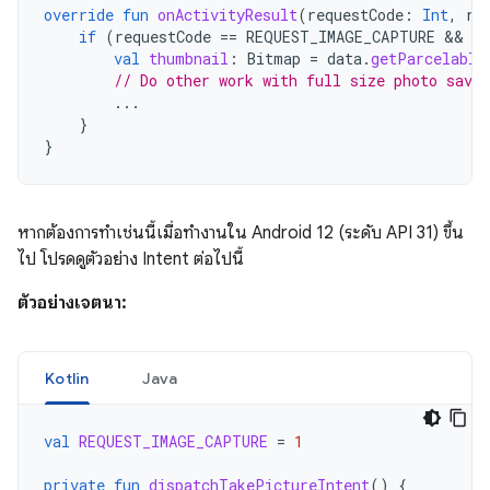
override
fun
onActivityResult
(
requestCode
:
Int
,
re
if
(
requestCode
==
REQUEST_IMAGE_CAPTURE
 && 
re
val
thumbnail
:
Bitmap
=
data
.
getParcelable
// Do other work with full size photo save
...
}
}
หากต้องการทำเช่นนี้เมื่อทำงานใน Android 12 (ระดับ API 31) ขึ้น
ไป โปรดดูตัวอย่าง Intent ต่อไปนี้
ตัวอย่างเจตนา:
Kotlin
Java
val
REQUEST_IMAGE_CAPTURE
=
1
private
fun
dispatchTakePictureIntent
()
{