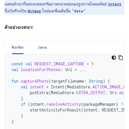
แสดงสำเนาที่ลดขนาดลงหรือภาพขนาดย่อของรูปภาพในผลลัพธ์
Intent
ซึ่งบันทึกเป็น
ในช่องเพิ่มเติมชื่อ
Bitmap
"data"
ตัวอย่างเจตนา:
Kotlin
Java
const
val
REQUEST_IMAGE_CAPTURE
=
1
val
locationForPhotos
:
Uri
=
...
fun
capturePhoto
(
targetFilename
:
String
)
{
val
intent
=
Intent
(
MediaStore
.
ACTION_IMAGE_CA
putExtra
(
MediaStore
.
EXTRA_OUTPUT
,
Uri
.
with
}
if
(
intent
.
resolveActivity
(
packageManager
)
!=
startActivityForResult
(
intent
,
REQUEST_IMA
}
}