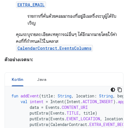
EXTRA_EMAIL
รายการที่คั่นด้วยคอมมาของที่อยู่อีเมลซึ่งระบุผู้ได้รับ
เชิญ
คุณระบุรายละเอียดเหตุการณ์อื่นๆ ได้อีกมากมายโดยใช้ค่า
คงที่ที่กำหนดไว้ในคลาส
CalendarContract.EventsColumns
ตัวอย่างเจตนา:
Kotlin
Java
fun
addEvent
(
title
:
String
,
location
:
String
,
begi
val
intent
=
Intent
(
Intent
.
ACTION_INSERT
).
appl
data
=
Events
.
CONTENT_URI
putExtra
(
Events
.
TITLE
,
title
)
putExtra
(
Events
.
EVENT_LOCATION
,
location
)
putExtra
(
CalendarContract
.
EXTRA_EVENT_BEGI