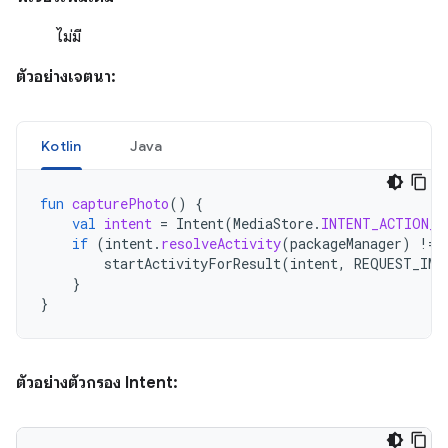
ไม่มี
ตัวอย่างเจตนา:
Kotlin
Java
fun
capturePhoto
()
{
val
intent
=
Intent
(
MediaStore
.
INTENT_ACTION_V
if
(
intent
.
resolveActivity
(
packageManager
)
!=
startActivityForResult
(
intent
,
REQUEST_IMA
}
}
ตัวอย่างตัวกรอง Intent: