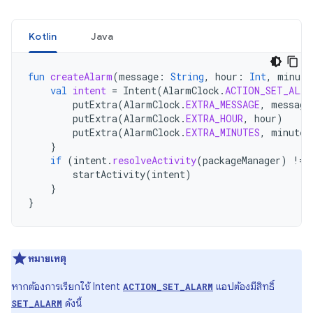
Kotlin
Java
fun
createAlarm
(
message
:
String
,
hour
:
Int
,
minute
val
intent
=
Intent
(
AlarmClock
.
ACTION_SET_ALAR
putExtra
(
AlarmClock
.
EXTRA_MESSAGE
,
message
putExtra
(
AlarmClock
.
EXTRA_HOUR
,
hour
)
putExtra
(
AlarmClock
.
EXTRA_MINUTES
,
minutes
}
if
(
intent
.
resolveActivity
(
packageManager
)
!=
startActivity
(
intent
)
}
}
หมายเหตุ
หากต้องการเรียกใช้ Intent
แอปต้องมีสิทธิ์
ACTION_SET_ALARM
ดังนี้
SET_ALARM