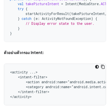
val
takePictureIntent
=
Intent
(
MediaStore
.
ACTI
try
{
startActivityForResult
(
takePictureIntent
,
}
catch
(
e
:
ActivityNotFoundException
)
{
// Display error state to the user.
}
}
ตัวอย่างตัวกรอง Intent:
<activity
<action
android:name="android.media.action
<category
android:name="android.intent.cat
</intent-filter>

</activity>