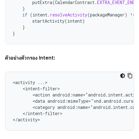
putExtra
(
CalendarContract
.
EXTRA_EVENT_END_
}
if
(
intent
.
resolveActivity
(
packageManager
)
!=
startActivity
(
intent
)
}
}
ตัวอย่างตัวกรอง Intent:
<activity
<action
android:name="android.intent.actio
<data
android:mimeType="vnd.android.cursor
<category
android:name="android.intent.cat
</intent-filter>

</activity>