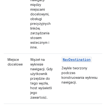
nawigacji
między
miejscami
docelowymi,
obsługi
precyzyjnych
linków,
zarządzania
stosem
wstecznym i
inne.
NavDestination
Miejsce
Węzeł na
docelowe
wykresie
Zwykle tworzony
nawigacji. Gdy
podczas
użytkownik
konstruowania wykresu
przejdzie do
nawigacji.
tego węzła,
host wyświetli
jego
zawartość.