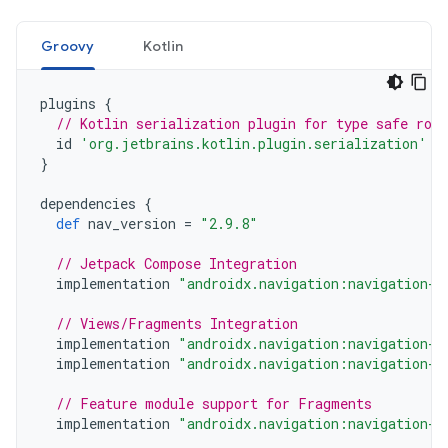
Groovy
Kotlin
plugins
{
// Kotlin serialization plugin for type safe rou
id
'org.jetbrains.kotlin.plugin.serialization'
v
}
dependencies
{
def
nav_version
=
"2.9.8"
// Jetpack Compose Integration
implementation
"androidx.navigation:navigation-c
// Views/Fragments Integration
implementation
"androidx.navigation:navigation-f
implementation
"androidx.navigation:navigation-u
// Feature module support for Fragments
implementation
"androidx.navigation:navigation-d