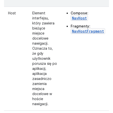
Host
Element
Compose
:
NavHost
interfejsu,
który zawiera
Fragmenty
:
bieżące
NavHostFragment
miejsce
docelowe
nawigacji.
Oznacza to,
że gdy
użytkownik
porusza się po
aplikacji,
aplikacja
zasadniczo
zamienia
miejsca
docelowe w
hoście
nawigacji.