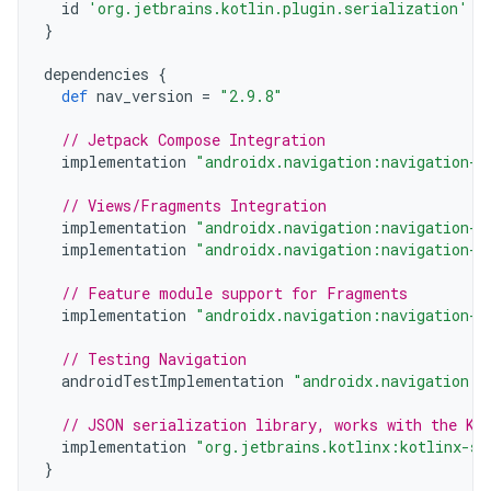
id
'org.jetbrains.kotlin.plugin.serialization'
v
}
dependencies
{
def
nav_version
=
"2.9.8"
// Jetpack Compose Integration
implementation
"androidx.navigation:navigation-c
// Views/Fragments Integration
implementation
"androidx.navigation:navigation-f
implementation
"androidx.navigation:navigation-u
// Feature module support for Fragments
implementation
"androidx.navigation:navigation-d
// Testing Navigation
androidTestImplementation
"androidx.navigation:n
// JSON serialization library, works with the Ko
implementation
"org.jetbrains.kotlinx:kotlinx-se
}