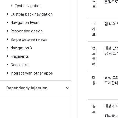
스
본적으로
Test navigation
트
Custom back navigation
Navigation Event
그
앱 내의
래
Responsive design
프
Swipe between views
Navigation 3
컨
대상 간
트
딥 링크 
Fragments
롤
러
Deep links
Interact with other apps
대
탐색 그
상
표시합니
Dependency injection
경
대상과 
로
경로를 