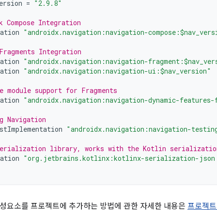
ersion
=
"2.9.8"
k Compose Integration
ation
"androidx.navigation:navigation-compose:$nav_vers
Fragments Integration
ation
"androidx.navigation:navigation-fragment:$nav_ver
ation
"androidx.navigation:navigation-ui:$nav_version"
e module support for Fragments
ation
"androidx.navigation:navigation-dynamic-features-
g Navigation
stImplementation
"androidx.navigation:navigation-testin
erialization library, works with the Kotlin serializatio
ation
"org.jetbrains.kotlinx:kotlinx-serialization-json
구성요소를 프로젝트에 추가하는 방법에 관한 자세한 내용은
프로젝트