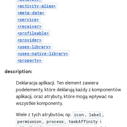
<activity-alias>
<meta-data>
<service>
<receiver>
<profileable>
<provider>
<uses-library>
<uses-native-library>
<property>
description:
Deklaracja aplikacji. Ten element zawiera
podelementy, które deklarują każdy z komponentów
aplikacji, oraz atrybuty, które mogą wpływać na
wszystkie komponenty.
Wiele z tych atrybutów, np.
icon
,
label
,
permission
,
process
,
taskAffinity
i