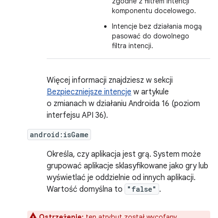
zgodne z filtrem intencji
komponentu docelowego.
Intencje bez działania mogą
pasować do dowolnego
filtra intencji.
Więcej informacji znajdziesz w sekcji
Bezpieczniejsze intencje
w artykule
o zmianach w działaniu Androida 16 (poziom
interfejsu API 36).
android:isGame
Określa, czy aplikacja jest grą. System może
grupować aplikacje sklasyfikowane jako gry lub
wyświetlać je oddzielnie od innych aplikacji.
Wartość domyślna to
"false"
.
Ostrzeżenie:
ten atrybut został wycofany