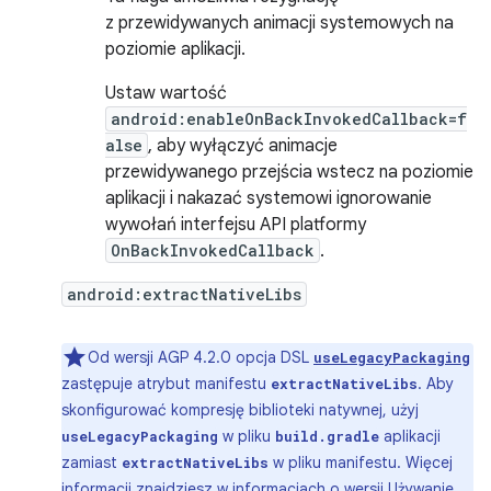
z przewidywanych animacji systemowych na
poziomie aplikacji.
Ustaw wartość
android:enableOnBackInvokedCallback=f
alse
, aby wyłączyć animacje
przewidywanego przejścia wstecz na poziomie
aplikacji i nakazać systemowi ignorowanie
wywołań interfejsu API platformy
OnBackInvokedCallback
.
android:extractNativeLibs
Od wersji AGP 4.2.0 opcja DSL
useLegacyPackaging
zastępuje atrybut manifestu
. Aby
extractNativeLibs
skonfigurować kompresję biblioteki natywnej, użyj
w pliku
aplikacji
useLegacyPackaging
build.gradle
zamiast
w pliku manifestu. Więcej
extractNativeLibs
informacji znajdziesz w informacjach o wersji
Używanie