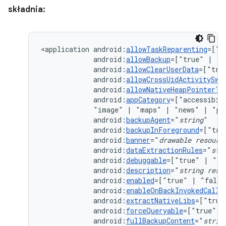
składnia:
<application
android:
allowTaskReparenting
=["t
android:
allowBackup
=["true"
|
android:
allowClearUserData
=["tru
android:
allowCrossUidActivitySwi
android:
allowNativeHeapPointerTa
android:
appCategory
=["accessibil
"image"
|
"maps"
|
"news"
|
"pr
android:
backupAgent
="
string
android:
backupInForeground
=["tru
android:
banner
="
drawable
resourc
android:
dataExtractionRules
="
str
android:
debuggable
=["true"
|
android:
description
="
string
reso
android:
enabled
=["true"
|
android:
enableOnBackInvokedCallb
android:
extractNativeLibs
=["true
android:
forceQueryable
=["true"
|
android:
fullBackupContent
="
strin