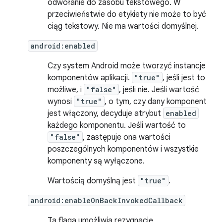
odwołanie do zasobu tekstowego. W
przeciwieństwie do etykiety nie może to być
ciąg tekstowy. Nie ma wartości domyślnej.
android:enabled
Czy system Android może tworzyć instancje
komponentów aplikacji.
"true"
, jeśli jest to
możliwe, i
"false"
, jeśli nie. Jeśli wartość
wynosi
"true"
, o tym, czy dany komponent
jest włączony, decyduje atrybut
enabled
każdego komponentu. Jeśli wartość to
"false"
, zastępuje ona wartości
poszczególnych komponentów i wszystkie
komponenty są wyłączone.
Wartością domyślną jest
"true"
.
android:enableOnBackInvokedCallback
Ta flaga umożliwia rezygnację