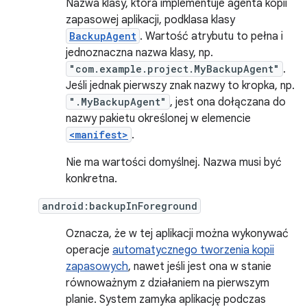
Nazwa klasy, która implementuje agenta kopii
zapasowej aplikacji, podklasa klasy
BackupAgent
. Wartość atrybutu to pełna i
jednoznaczna nazwa klasy, np.
"com.example.project.MyBackupAgent"
.
Jeśli jednak pierwszy znak nazwy to kropka, np.
".MyBackupAgent"
, jest ona dołączana do
nazwy pakietu określonej w elemencie
<manifest>
.
Nie ma wartości domyślnej. Nazwa musi być
konkretna.
android:backupInForeground
Oznacza, że w tej aplikacji można wykonywać
operacje
automatycznego tworzenia kopii
zapasowych
, nawet jeśli jest ona w stanie
równoważnym z działaniem na pierwszym
planie. System zamyka aplikację podczas