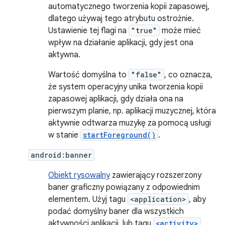
automatycznego tworzenia kopii zapasowej,
dlatego używaj tego atrybutu ostrożnie.
Ustawienie tej flagi na
"true"
może mieć
wpływ na działanie aplikacji, gdy jest ona
aktywna.
Wartość domyślna to
"false"
, co oznacza,
że system operacyjny unika tworzenia kopii
zapasowej aplikacji, gdy działa ona na
pierwszym planie, np. aplikacji muzycznej, która
aktywnie odtwarza muzykę za pomocą usługi
w stanie
startForeground()
.
android:banner
Obiekt rysowalny
zawierający rozszerzony
baner graficzny powiązany z odpowiednim
elementem. Użyj tagu
<application>
, aby
podać domyślny baner dla wszystkich
aktywności aplikacji, lub tagu
<activity>
,