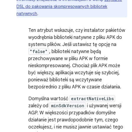
DSL do pakowania skompresowanych bibliotek
natywnych
.
Ten atrybut wskazuje, czy instalator pakietów
wyodrębnia biblioteki natywne z pliku APK do
systemu plików. Jeśli ustawisz tę opcję na
"false"
, biblioteki natywne będą
przechowywane w pliku APK w formie
nieskompresowanej. Chociaż plik APK może
być większy, aplikacja wczytuje się szybciej,
ponieważ biblioteki są wczytywane
bezpośrednio z pliku APK w czasie działania.
Domyślna wartość
extractNativeLibs
zależy od
minSdkVersion
i używanej wersji
AGP. W większości przypadków domyślne
działanie jest prawdopodobnie tym, czego
oczekujesz, i nie musisz jawnie ustawiać tego