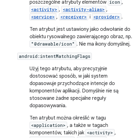
poszczególne atrybuty elementów
icon
,
<activity>
,
<activity-alias>
,
<service>
,
<receiver>
i
<provider>
.
Ten atrybut jest ustawiony jako odwołanie do
obiektu rysowalnego zawierającego obraz, np.
"@drawable/icon"
. Nie ma ikony domyślnej.
android:intentMatchingFlags
Użyj tego atrybutu, aby precyzyjnie
dostosować sposób, w jaki system
dopasowuje przychodzące intencje do
komponentów aplikacji. Domyślnie nie są
stosowane żadne specjalne reguły
dopasowywania.
Ten atrybut można określić w tagu
<application>
, a także w tagach
komponentów, takich jak
<activity>
,