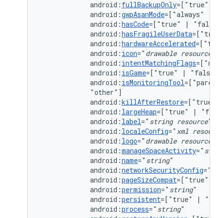
android:
fullBackupOnly
=["true"
|
android:
gwpAsanMode
=["always"
|
android:
hasCode
=["true"
|
android:
hasFragileUserData
=["tru
android:
hardwareAccelerated
=["tr
android:
icon
="
drawable
resource
android:
intentMatchingFlags
=["no
android:
isGame
=["true"
|
android:
isMonitoringTool
=["paren
android:
killAfterRestore
=["true"
android:
largeHeap
=["true"
|
android:
label
="
string
resource
android:
localeConfig
="
xml
resour
android:
logo
="
drawable
resource
android:
manageSpaceActivity
="
str
android:
name
="
string
android:
networkSecurityConfig
="
x
android:
pageSizeCompat
=["true"
|
android:
permission
="
string
android:
persistent
=["true"
|
android:
process
="
string