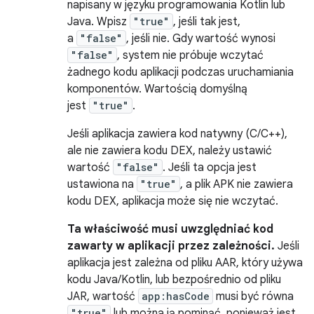
napisany w języku programowania Kotlin lub
Java. Wpisz
"true"
, jeśli tak jest,
a
"false"
, jeśli nie. Gdy wartość wynosi
"false"
, system nie próbuje wczytać
żadnego kodu aplikacji podczas uruchamiania
komponentów. Wartością domyślną
jest
"true"
.
Jeśli aplikacja zawiera kod natywny (C/C++),
ale nie zawiera kodu DEX, należy ustawić
wartość
"false"
. Jeśli ta opcja jest
ustawiona na
"true"
, a plik APK nie zawiera
kodu DEX, aplikacja może się nie wczytać.
Ta właściwość musi uwzględniać kod
zawarty w aplikacji przez zależności.
Jeśli
aplikacja jest zależna od pliku AAR, który używa
kodu Java/Kotlin, lub bezpośrednio od pliku
JAR, wartość
app:hasCode
musi być równa
"true"
lub można ją pominąć, ponieważ jest