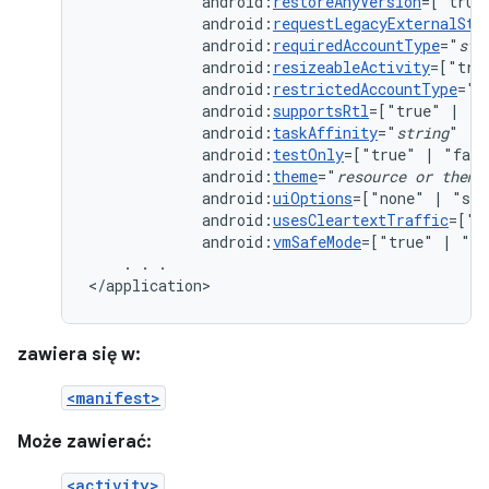
android:
restoreAnyVersion
=["true
android:
requestLegacyExternalSto
android:
requiredAccountType
="
str
android:
resizeableActivity
=["tru
android:
restrictedAccountType
="
s
android:
supportsRtl
=["true"
|
android:
taskAffinity
="
string
android:
testOnly
=["true"
|
android:
theme
="
resource
or
theme
android:
uiOptions
=["none"
|
android:
usesCleartextTraffic
=["t
android:
vmSafeMode
=["true"
|
"fa
.
.
.

</application>
zawiera się w:
<manifest>
Może zawierać:
<activity>