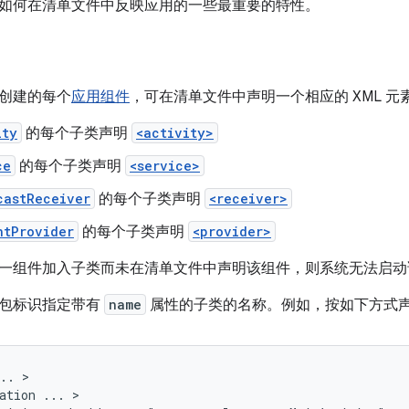
如何在清单文件中反映应用的一些最重要的特性。
创建的每个
应用组件
，可在清单文件中声明一个相应的 XML 元
ity
的每个子类声明
<activity>
ce
的每个子类声明
<service>
castReceiver
的每个子类声明
<receiver>
ntProvider
的每个子类声明
<provider>
一组件加入子类而未在清单文件中声明该组件，则系统无法启动
包标识指定带有
name
属性的子类的名称。例如，按如下方式
..
ation
...