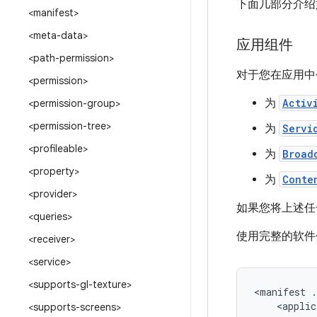
下面几部分介绍
<manifest>
<meta-data>
应用组件
<path-permission>
对于您在应用中
<permission>
为
Activ
<permission-group>
<permission-tree>
为
Servi
<profileable>
为
Broad
<property>
为
Conte
<provider>
如果您将上述任
<queries>
使用完整的软件
<receiver>
<service>
<supports-gl-texture>
<manifest
.
<applic
<supports-screens>