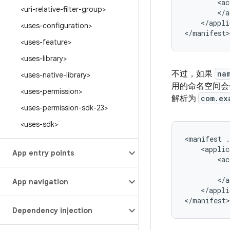
<ac
<uri-relative-filter-group>
</appli
<uses-configuration>
</manifest>
<uses-feature>
<uses-library>
不过，如果
na
<uses-native-library>
用的命名空间会
<uses-permission>
解析为
com.ex
<uses-permission-sdk-23>
<uses-sdk>
<manifest
.
<applic
App entry points
<ac
App navigation
</appli
</manifest>
Dependency injection