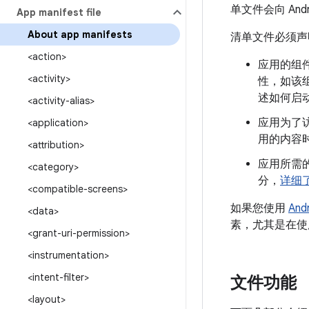
单文件会向 Andr
App manifest file
About app manifests
清单文件必须声
<action>
应用的组件，
<activity>
性，如该组
述如何启动
<activity-alias>
应用为了
<application>
用的内容
<attribution>
应用所需的
<category>
分，
详细
<compatible-screens>
如果您使用
Andr
<data>
素，尤其是在使
<grant-uri-permission>
<instrumentation>
<intent-filter>
文件功能
<layout>