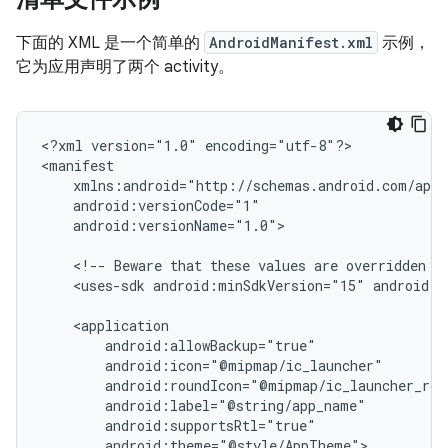
下面的 XML 是一个简单的
AndroidManifest.xml
示例，
它为应用声明了两个 activity。
<?xml
version="1.0"
encoding="utf-8"?>

android:versionName="1.0">

<!--
Beware
that
these
values
are
overridden
b
<uses-sdk
android:minSdkVersion="15"
android:t
android:theme="@style/AppTheme">
