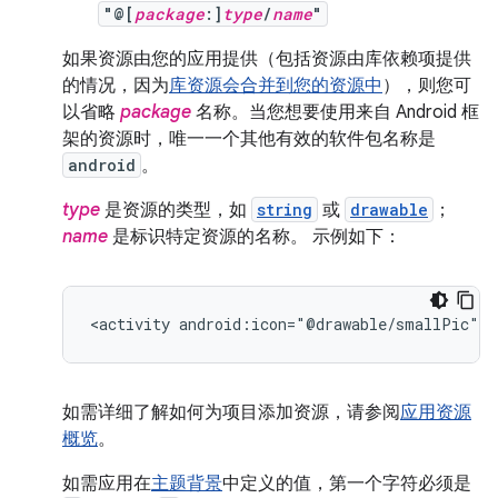
"@[
package
:]
type
/
name
"
如果资源由您的应用提供（包括资源由库依赖项提供
的情况，因为
库资源会合并到您的资源中
），则您可
以省略
package
名称。当您想要使用来自 Android 框
架的资源时，唯一一个其他有效的软件包名称是
android
。
type
是资源的类型，如
string
或
drawable
；
name
是标识特定资源的名称。 示例如下：
<activity
android:icon="@drawable/smallPic"
.
如需详细了解如何为项目添加资源，请参阅
应用资源
概览
。
如需应用在
主题背景
中定义的值，第一个字符必须是