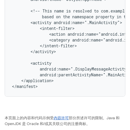
<!--
This
name
is
resolved
to
based
on
the
namespace
property
in
th
<activity
<action
android:name="android.inte
<category
android:name="android.in
</activity>

android:parentActivityName=".MainActiv
</application>

本页面上的内容和代码示例受
内容许可
部分所述许可的限制。Java 和
OpenJDK 是 Oracle 和/或其关联公司的注册商标。