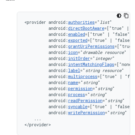
<provider
android:
authorities
="
list
android:
directBootAware
=["true"
|
android:
enabled
=["true"
|
android:
exported
=["true"
|
android:
grantUriPermissions
=["true"
android:
icon
="
drawable
resource
android:
initOrder
="
integer
android:
intentMatchingFlags
=["none"
android:
label
="
string
resource
android:
multiprocess
=["true"
|
android:
name
="
string
android:
permission
="
string
android:
process
="
string
android:
readPermission
="
string
android:
syncable
=["true"
|
android:
writePermission
="
string
"
...

</provider>