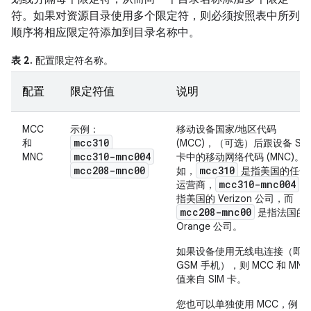
符。如果对资源目录使用多个限定符，则必须按照表中所列
顺序将相应限定符添加到目录名称中。
表 2.
配置限定符名称。
配置
限定符值
说明
MCC
示例：
移动设备国家/地区代码
mcc310
和
(MCC)，（可选）后跟设备 SIM
mcc310-mnc004
MNC
卡中的移动网络代码 (MNC)。
mcc208-mnc00
mcc310
如，
是指美国的任一
mcc310-mnc004
运营商，
指美国的 Verizon 公司，而
mcc208-mnc00
是指法国的
Orange 公司。
如果设备使用无线电连接（即
GSM 手机），则 MCC 和 MNC
值来自 SIM 卡。
您也可以单独使用 MCC，例