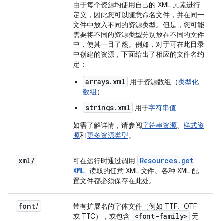
由于每个资源均使用自己的 XML 元素进行
定义，因此您可以随意命名文件，并在同一
文件中放入不同的资源类型。但是，您可能
需要将不同的资源类型分别放在不同的文件
中，使其一目了然。例如，对于可在此目录
中创建的资源，下面给出了相应的文件名约
定：
arrays.xml
用于资源数组（
类型化
数组
）
strings.xml
用于
字符串值
如需了解详情，请参阅
字符串资源
、
样式资
源
和
更多资源类型
。
xml
/
Resources
.
get
可在运行时通过调用
XML
读取的任意 XML 文件。各种 XML 配
置文件都必须保存在此处。
font
/
带有扩展名的字体文件（例如 TTF、OTF
<font-family>
或 TTC），或包含
元