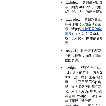
xxhdpi
：超超高密度屏
幕；约为 480 dpi。此项为
API 级别 16 中的新增配置。
xxxhdpi
：超超超高密度
屏幕使用（仅限启动器图
标，请参阅
支持不同的像素
密度
）；约为 640 dpi。此
项为 API 级别 18 中的新增
置。
nodpi
：用于您不希望为
匹配设备密度而进行缩放的
位图资源。
tvdpi
：密度介于 mdpi 
hdpi 之间的屏幕；约为 213
dpi。 这不属于“主要”密度
组。它主要用于 720p 电
视，而大多数应用都不需要
它。对于 1080p 电视面板
xhdpi
请使用
；对于 4K
电视面板，请使用
xxxhdpi
。
此项为 API 级