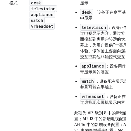
desk
模式
显示
television
desk
：设备正在桌面基座
appliance
中显示
watch
vrheadset
television
：设备正在
过电视显示内容，通过将界
面投影到离用户较远的大屏
幕上，为用户提供“十英尺”
体验。该体验主要面向遥控
交互或其他非触控式交互
appliance
：设备用作不
带显示屏的装置
watch
：设备配有显示屏
并且可戴在手腕上
vrheadset
：设备正在通
过虚拟现实耳机显示内容
此项为 API 级别 8 中的新增配
置；API 13 中的新增电视配置
API 16 中的新增设备配置；API
20 中的新增手表配置；API 26