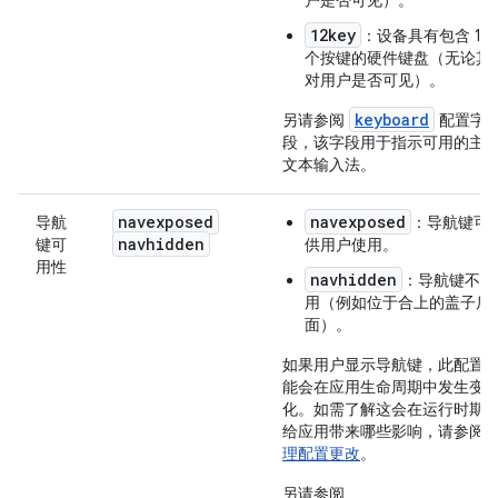
户是否可见）。
12key
：设备具有包含 12
个按键的硬件键盘（无论其
对用户是否可见）。
keyboard
另请参阅
配置字
段，该字段用于指示可用的主
文本输入法。
navexposed
navexposed
导航
：导航键可
navhidden
键可
供用户使用。
用性
navhidden
：导航键不可
用（例如位于合上的盖子后
面）。
如果用户显示导航键，此配置
能会在应用生命周期中发生变
化。如需了解这会在运行时期
给应用带来哪些影响，请参阅
理配置更改
。
另请参阅