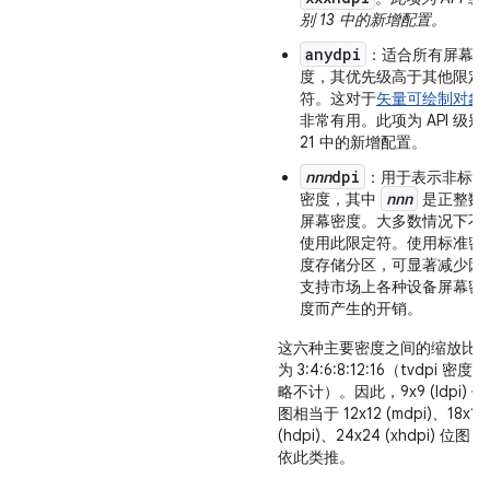
别 13 中的新增配置。
anydpi
：适合所有屏幕密
度，其优先级高于其他限定
符。这对于
矢量可绘制对象
非常有用。此项为 API 级别
21 中的新增配置。
nnn
dpi
：用于表示非标准
nnn
密度，其中
是正整数
屏幕密度。大多数情况下不
使用此限定符。使用标准密
度存储分区，可显著减少因
支持市场上各种设备屏幕密
度而产生的开销。
这六种主要密度之间的缩放比
为 3:4:6:8:12:16（tvdpi 密度忽
略不计）。因此，9x9 (ldpi) 位
图相当于 12x12 (mdpi)、18x18
(hdpi)、24x24 (xhdpi) 位图，
依此类推。