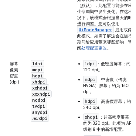
（默认），此配置可能会在应
生命周期中发生变化。在这种
况下，该模式会根据当天的时
进行调整。您可以使用
UiModeManager
启用或停
此模式。如需了解这会在运行
期间给应用带来哪些影响，请
阅
处理配置更改
。
ldpi
ldpi
屏幕
：低密度屏幕；约为
mdpi
像素
120 dpi。
hdpi
密度
mdpi
：中密度（传统
xhdpi
(dpi)
HVGA）屏幕；约为 160
xxhdpi
dpi。
xxxhdpi
nodpi
hdpi
：高密度屏幕；约为
tvdpi
240 dpi。
anydpi
xhdpi
：超高密度屏幕；
nnn
dpi
约为 320 dpi。此项为 API
级别 8 中的新增配置。