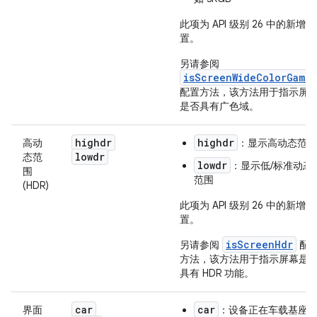
此项为 API 级别 26 中的新增配
置。
另请参阅
isScreenWideColorGamut
配置方法，该方法用于指示屏
是否具有广色域。
highdr
highdr
高动
：显示高动态范围
lowdr
态范
lowdr
：显示低/标准动态
围
范围
(HDR)
此项为 API 级别 26 中的新增配
置。
isScreenHdr
另请参阅
配
方法，该方法用于指示屏幕是
具有 HDR 功能。
car
car
界面
：设备正在车载基座