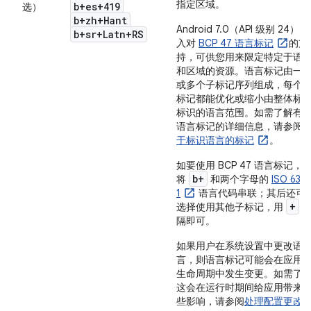
指定区域。
b+es+419
选）
b+zh+Hant
Android 7.0（API 级别 24）引
b+sr+Latn+RS
入对
BCP 47 语言标记
的支
持，可供您用来限定特定于语
和区域的资源。语言标记由一
或多个子标记序列组成，每个
标记都能优化或缩小由整体标
标识的语言范围。如需了解有
语言标记的详细信息，请参阅
于标识语言的标记
。
如要使用 BCP 47 语言标记，
b+
将
和两个字母的
ISO 639-
1
语言代码串联；其后还可
+
选择使用其他子标记，用
隔即可。
如果用户在系统设置中更改语
言，则语言标记可能会在应用
生命周期中发生变更。如需了
这会在运行时期间给应用带来
些影响，请参阅
处理配置更改