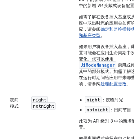
中的新增 VR 头戴式设备配置。
如需了解在设备插入基座或从
座中取出时您的应用会如何响
应，请参阅
确定和监控插接状
和基座类型
。
如果用户将设备插入基座，此
置可能会在应用生命周期中发
变化。您可以使用
UiModeManager
启用或停
其中的部分模式。如需了解这
在运行时期间给应用带来哪些
响，请参阅
处理配置更改
。
night
night
夜间
：夜晚时光
notnight
模式
notnight
：日间节目
此项为 API 级别 8 中的新增配
置。
如果夜间模式停留在自动模式