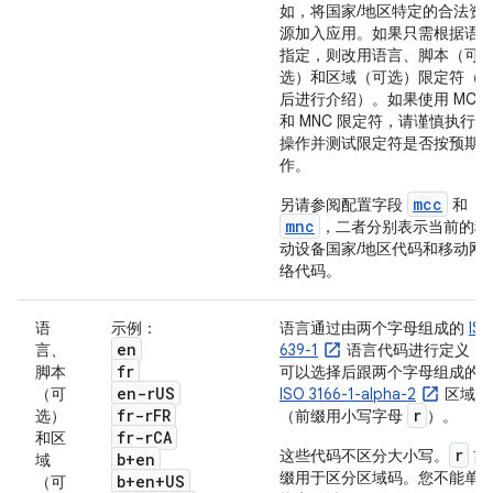
如，将国家/地区特定的合法资
源加入应用。如果只需根据语
指定，则改用语言、脚本（可
选）和区域（可选）限定符（
后进行介绍）。
如果使用 MCC
和 MNC 限定符，请谨慎执行此
操作并测试限定符是否按预期
作。
mcc
另请参阅配置字段
和
mnc
，二者分别表示当前的移
动设备国家/地区代码和移动网
络代码。
语
示例：
语言通过由两个字母组成的
IS
en
言、
639-1
语言代码进行定义，
fr
脚本
可以选择后跟两个字母组成的
en-r
US
（可
ISO 3166-1-alpha-2
区域码
fr-r
FR
r
选）
（前缀用小写字母
）。
fr-r
CA
和区
r
这些代码不区分大小写。
前
b+en
域
缀用于区分区域码。您不能单
b+en+US
（可