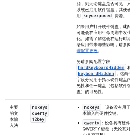
源，则无论键盘是否可见，只
系统已启用软件键盘，其便会
keysexposed
用
资源。
如果用户打开硬件键盘，此配
可能会在应用生命周期中发生
化。如需了解这会在运行时期
给应用带来哪些影响，请参阅
理配置更改
。
另请参阅配置字段
hardKeyboardHidden
和
keyboardHidden
，这两个
字段分别用于指示硬件键盘的
见性和任一键盘（包括软件键
盘）的可见性。
nokeys
nokeys
主要
：设备没有用于文
qwerty
的文
本输入的硬件按键。
12key
本输
qwerty
：设备具有硬件
入法
QWERTY 键盘（无论其对用