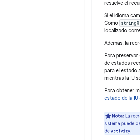
resuelve el rec
Si el idioma ca
Como
stringR
localizado corr
Además, la rec
Para preservar 
de estados re
para el estado 
mientras la IU s
Para obtener m
estado de la I
Nota:
La rec
sistema puede de
de
.
Activity