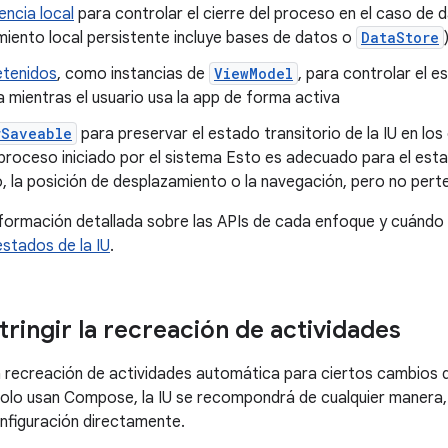
encia local
para controlar el cierre del proceso en el caso de 
iento local persistente incluye bases de datos o
DataStore
etenidos
, como instancias de
ViewModel
, para controlar el e
 mientras el usuario usa la app de forma activa
rSaveable
para preservar el estado transitorio de la IU en los
 proceso iniciado por el sistema Esto es adecuado para el es
o, la posición de desplazamiento o la navegación, pero no per
formación detallada sobre las APIs de cada enfoque y cuándo 
stados de la IU
.
ringir la recreación de actividades
a recreación de actividades automática para ciertos cambios d
olo usan Compose, la IU se recompondrá de cualquier manera,
nfiguración directamente.