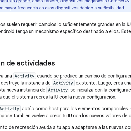
 pantalla grande
, como tablets, dispositivos plegables o ChromeOS.
n mayor frecuencia en esos dispositivos debido a su flexibilidad.
s suelen requerir cambios lo suficientemente grandes en la I
ndroid tenga un mecanismo específico destinado a ellos. Est
n de actividades
ea una
Activity
cuando se produce un cambio de configuración
 destruye la instancia de
Activity
existente. Luego, crea una
esta nueva instancia de
Activity
se inicializa con la configura
a que el sistema recrea la IU con la nueva configuración.
Activity
actúa como host para los elementos componibles. C
mpose también vuelve a crear tu IU con los nuevos valores de c
to de recreación ayuda a tu app a adaptarse a las nuevas con