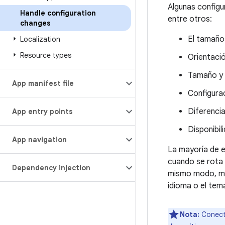
Algunas configu
Handle configuration
entre otros:
changes
El tamaño 
Localization
Resource types
Orientació
Tamaño y 
App manifest file
Configurac
Diferenci
App entry points
Disponibil
App navigation
La mayoría de e
cuando se rota o
Dependency injection
mismo modo, mod
idioma o el tem
Nota:
Conecta