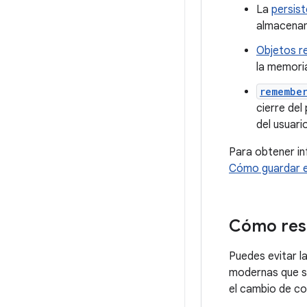
La
persist
almacenam
Objetos r
la memoria
remembe
cierre del
del usuari
Para obtener in
Cómo guardar e
Cómo rest
Puedes evitar l
modernas que s
el cambio de co