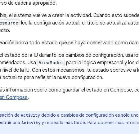
urso de cadena apropiado.
mbia, el sistema vuelve a crear la actividad. Cuando esto suced
esource
lee la configuración actual, el título se actualiza au
ecto.
reación borra todo estado que se haya conservado como cam
el estado de la IU durante los cambios de configuración, usa l
comendados. Usa
ViewModel
para la lógica empresarial y los 
a nivel de la IU. Con estos mecanismos, tu estado sobrevive a 
e actualiza para reflejar la nueva configuración.
ás información sobre cómo guardar el estado en Compose, c
U en Compose
.
reación de
debido a cambios de configuración es solo uno 
Activity
struir una
y recrearla más tarde. Para obtener más informa
Activity