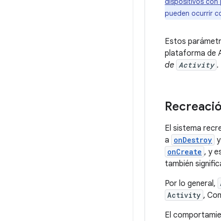
dispositivos con
pueden ocurrir co
Estos parámetro
plataforma de A
de
Activity
.
Recreació
El sistema recr
a
onDestroy
y
onCreate
, y 
también signific
Por lo general,
Activity
, Co
El comportamien