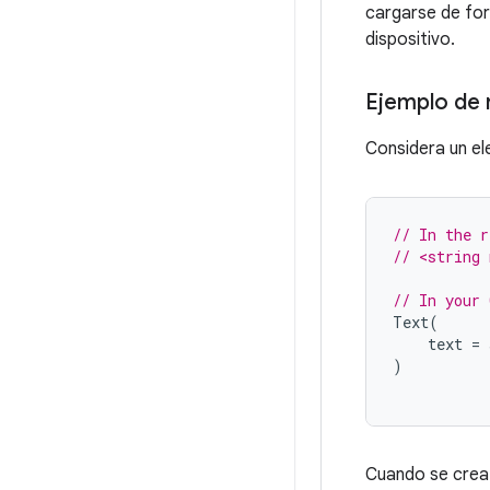
cargarse de for
dispositivo.
Ejemplo de 
Considera un el
// In the r
// <string
// In your 
Text
(
text
=
)
Cuando se crea