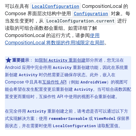
可以在具有
LocalConfiguration
CompositionLocal 的
Compose 界面层次结构中使用
Configuration
对象。每
当发生变更时，从
LocalConfiguration.current
进行
读取的可组合函数都会重组。如需详细了解
CompositionLocal 的运行方式，请参阅
使用
CompositionLocal 将数据的作用域限定在局部
。
重要提示
：
如
限制
重新创建
部分所述，您无法在
Activity
Android 应用中完全停用
重新创建功能，因此在系统重
Activity
新创建
时仍然需要正确保存状态。此外，嵌入在
Activity
Compose 中且具有
互操作性 API
（例如
）的视图可
AndroidView
能会希望在发生配置变更后重新创建
。当可组合函数因配
Activity
置变更而重组时，互操作性 API 中使用的视图不会重新创建。
在完全停用
重新创建之前，请考虑是否可以通过以下方
Activity
式实现解决方案：使用
或
保留界
rememberSaveable
ViewModel
面状态，并在需要时使用
读取配置值。
LocalConfiguration