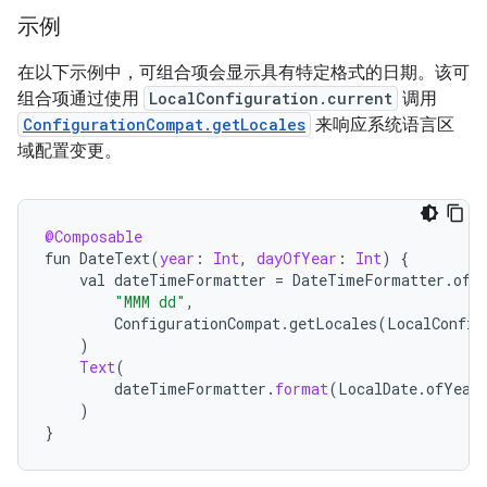
示例
在以下示例中，可组合项会显示具有特定格式的日期。该可
组合项通过使用
LocalConfiguration.current
调用
ConfigurationCompat.getLocales
来响应系统语言区
域配置变更。
@Composable
fun
DateText
(
year
:
Int
,
dayOfYear
:
Int
)
{
val
dateTimeFormatter
=
DateTimeFormatter
.
ofP
"MMM dd"
,
ConfigurationCompat
.
getLocales
(
LocalConfig
)
Text
(
dateTimeFormatter
.
format
(
LocalDate
.
ofYear
)
}