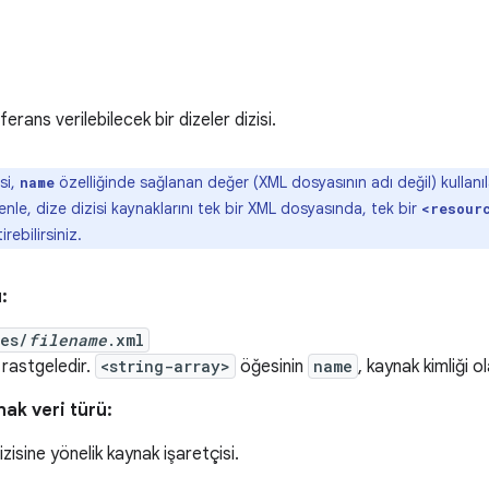
rans verilebilecek bir dizeler dizisi.
si,
özelliğinde sağlanan değer (XML dosyasının adı değil) kullanıl
name
nle, dize dizisi kaynaklarını tek bir XML dosyasında, tek bir
<resour
irebilirsiniz.
:
ues/
filename
.xml
rastgeledir.
<string-array>
öğesinin
name
, kaynak kimliği ola
ak veri türü:
izisine yönelik kaynak işaretçisi.