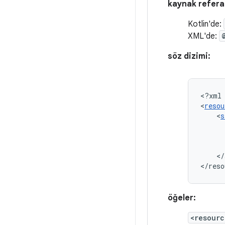
kaynak refera
Kotlin'de:
XML'de:
söz dizimi:
<?xml
<
resou
<
s
</
</reso
öğeler:
<resourc