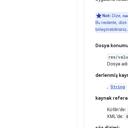
Not:
Dize,
na
Bu nedenle, dize 
birleştirebilirsiniz.
Dosya konumu
res/val
Dosya adı 
derlenmiş kayn
,
String
kaynak refera
Kotlin'de:
XML'de: