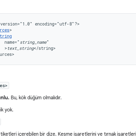
version="1.0"
encoding="utf-8"?>

rces
tring
name="
string_name
>
text_string
</string>

urces>
es>
nlu.
Bu, kök düğüm olmalıdır.
ik yok.
etiketleri içerebilen bir dize. Kesme işaretlerini ve tırnak işaretle