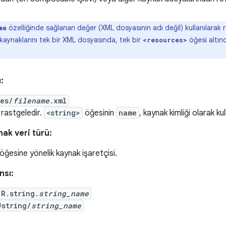
özelliğinde sağlanan değer (XML dosyasının adı değil) kullanılarak re
me
kaynaklarını tek bir XML dosyasında, tek bir
öğesi altın
<resources>
:
ues/
filename
.xml
rastgeledir.
<string>
öğesinin
name
, kaynak kimliği olarak kull
ak veri türü:
öğesine yönelik kaynak işaretçisi.
nsı:
R.string.
string_name
@string/
string_name