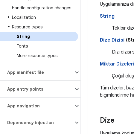
Uygulamanıza diz
Handle configuration changes
String
Localization
Resource types
Tek bir di
String
Dize Dizisi
(St
Fonts
Dizi dizis
More resource types
Miktar Dizeler
App manifest file
Çoğul oluş
Tüm dizeler, bazı
App entry points
biçimlendirme ha
App navigation
Dize
Dependency injection
Uygulama kodunda