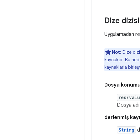
Dize dizisi
Uygulamadan refe
Not:
Dize dizi
kaynaktır. Bu nede
kaynaklarla birleşt
Dosya konumu
res/val
Dosya adı 
derlenmiş kayn
String
d