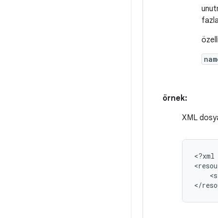
unut
fazla
özelli
nam
örnek:
XML dosy
<?xml
<s
</reso