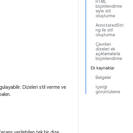
HTML
biçimlendirme
siyle stil
oluşturma
AnnotatedStri
ng ile stil
oluşturma
Çevrilen
dizeleri ek
açıklamalarla
biçimlendirme
Ek kaynaklar
Belgeler
ulayabilir. Dizeleri stil verme ve
İçeriği
görüntüleme
akın.
ans verilebilen tek bir dize.