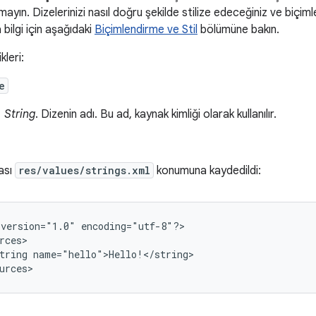
mayın. Dizelerinizi nasıl doğru şekilde stilize edeceğiniz ve biçi
 bilgi için aşağıdaki
Biçimlendirme ve Stil
bölümüne bakın.
kleri:
e
String
. Dizenin adı. Bu ad, kaynak kimliği olarak kullanılır.
ası
res/values/strings.xml
konumuna kaydedildi:
version="1.0"
encoding="utf-8"?>

tring
name="hello">Hello!</string>

urces>