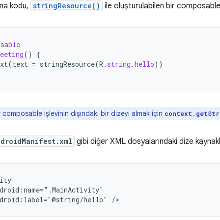
ma kodu,
stringResource()
ile oluşturulabilen bir composable'ı
osable
eeting
()
{
xt
(
text
=
stringResource
(
R
.
string
.
hello
))
 composable işlevinin dışındaki bir dizeyi almak için
context.getStr
ndroidManifest.xml
gibi diğer XML dosyalarındaki dize kaynakla
droid:label="@string/hello"
/>