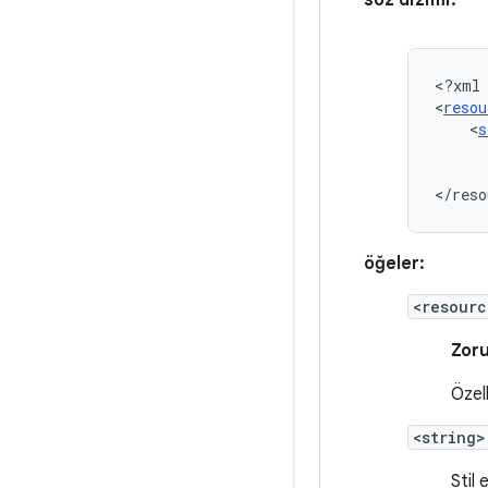
söz dizimi:
<?xml
<
resou
<
s
</reso
öğeler:
<resourc
Zoru
Özell
<string>
Stil 