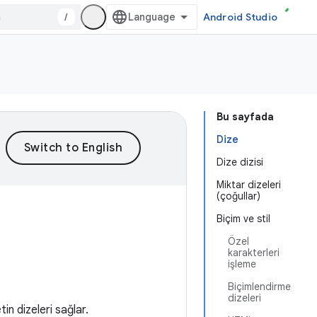
/
Android Studio
Bu sayfada
Dize
Dize dizisi
Miktar dizeleri
(çoğullar)
Biçim ve stil
Özel
karakterleri
işleme
Biçimlendirme
dizeleri
in dizeleri sağlar.