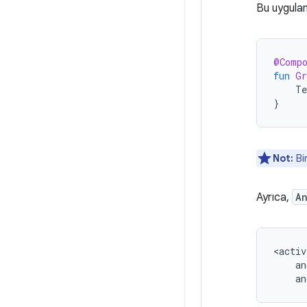
Bu uygula
@Comp
fun
Gr
Te
}
Not:
Bir
Ayrıca,
A
an