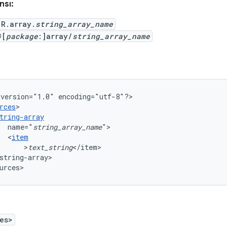
nsı:
R.array.
string_array_name
@[
package
:]array/
string_array_name
version="1.0"
encoding="utf-8"?>

rces
tring-array
name="
string_array_name
<
item
>
text_string
string-array>

urces>
es>