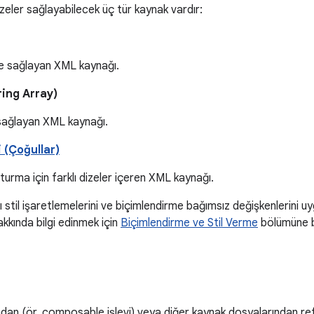
eler sağlayabilecek üç tür kaynak vardır:
ze sağlayan XML kaynağı.
ring Array)
i sağlayan XML kaynağı.
i (Çoğullar)
turma için farklı dizeler içeren XML kaynağı.
 stil işaretlemelerini ve biçimlendirme bağımsız değişkenlerini uyg
kkında bilgi edinmek için
Biçimlendirme ve Stil Verme
bölümüne b
n (ör. composable işlevi) veya diğer kaynak dosyalarından refer