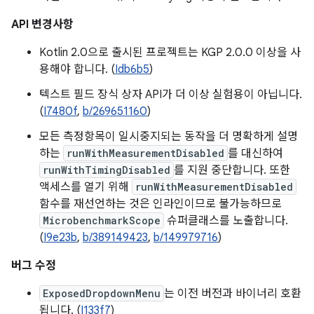
API 변경사항
Kotlin 2.0으로 출시된 프로젝트는 KGP 2.0.0 이상을 사
용해야 합니다. (
Idb6b5
)
텍스트 필드 장식 상자 API가 더 이상 실험용이 아닙니다.
(
I7480f
,
b/269651160
)
모든 측정항목이 일시중지되는 동작을 더 명확하게 설명
하는
runWithMeasurementDisabled
를 대신하여
runWithTimingDisabled
를 지원 중단합니다. 또한
액세스를 열기 위해
runWithMeasurementDisabled
함수를 재선언하는 것은 인라인이므로 불가능하므로
MicrobenchmarkScope
슈퍼클래스를 노출합니다.
(
I9e23b
,
b/389149423
,
b/149979716
)
버그 수정
ExposedDropdownMenu
는 이전 버전과 바이너리 호환
됩니다. (
I133f7
)