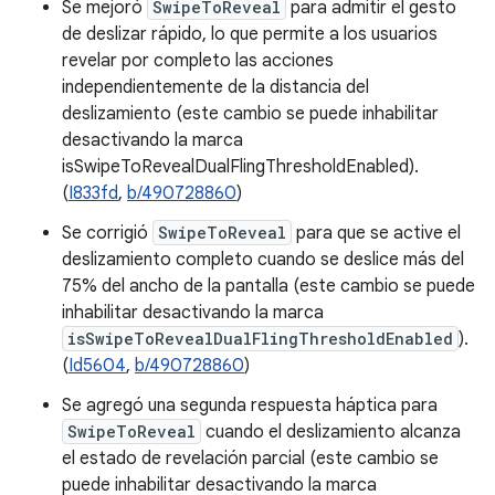
Se mejoró
SwipeToReveal
para admitir el gesto
de deslizar rápido, lo que permite a los usuarios
revelar por completo las acciones
independientemente de la distancia del
deslizamiento (este cambio se puede inhabilitar
desactivando la marca
isSwipeToRevealDualFlingThresholdEnabled).
(
I833fd
,
b/490728860
)
Se corrigió
SwipeToReveal
para que se active el
deslizamiento completo cuando se deslice más del
75% del ancho de la pantalla (este cambio se puede
inhabilitar desactivando la marca
isSwipeToRevealDualFlingThresholdEnabled
).
(
Id5604
,
b/490728860
)
Se agregó una segunda respuesta háptica para
SwipeToReveal
cuando el deslizamiento alcanza
el estado de revelación parcial (este cambio se
puede inhabilitar desactivando la marca