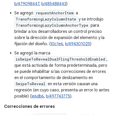
b/479098447
,
b/485488443
)
Se agregó
requestAnchorItem
a
TransformingLazyColumnState
y se introdujo
TransformingLazyColumnAnchorType
para
brindar a los desarrolladores un control preciso
sobre la dirección de expansión del elemento y la
fijación del diseño. (
I0c1e6
,
b/494301025
)
Se agregó la marca
isSwipeToRevealDualFlingThresholdEnabled
,
que está activada de forma predeterminada, pero
se puede inhabilitar si las correcciones de errores
en el comportamiento de deslizamiento en
SwipeToReveal
en esta versión causan una
regresión (en cuyo caso, presenta un error lo antes
posible) (
Ie6db6
,
b/497743775
).
Correcciones de errores