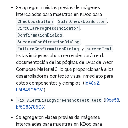
Se agregaron vistas previas de imágenes
intercaladas para muestras en KDoc para
CheckboxButton
,
SplitCheckboxButton
,
CircularProgressIndicator
,
ConfirmationDialog
,
SuccessConfirmationDialog
,
FailureConfirmationDialog
y
curvedText
.
Estas imágenes ahora se renderizarán en la
documentación de las páginas de DAC de Wear
Compose Material 3, lo que proporcionará a los
desarrolladores contexto visual inmediato para
estos componentes y ejemplos. (
Ie4662
,
b/484905061
)
Fix AlertDialogScreenshotTest test
(
I9be58
,
b/508678506
)
Se agregaron vistas previas de imágenes
intercaladas para muestras en KDoc para