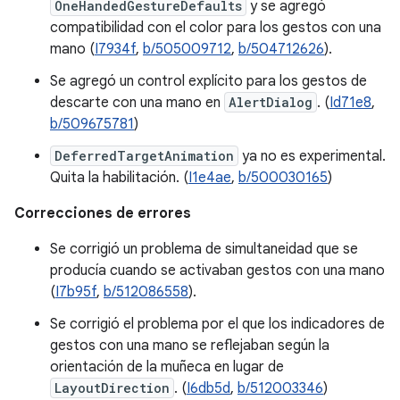
OneHandedGestureDefaults
y se agregó
compatibilidad con el color para los gestos con una
mano (
I7934f
,
b/505009712
,
b/504712626
).
Se agregó un control explícito para los gestos de
descarte con una mano en
AlertDialog
. (
Id71e8
,
b/509675781
)
DeferredTargetAnimation
ya no es experimental.
Quita la habilitación. (
I1e4ae
,
b/500030165
)
Correcciones de errores
Se corrigió un problema de simultaneidad que se
producía cuando se activaban gestos con una mano
(
I7b95f
,
b/512086558
).
Se corrigió el problema por el que los indicadores de
gestos con una mano se reflejaban según la
orientación de la muñeca en lugar de
LayoutDirection
. (
I6db5d
,
b/512003346
)