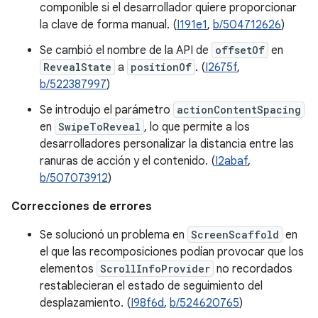
componible si el desarrollador quiere proporcionar
la clave de forma manual. (
I191e1
,
b/504712626
)
Se cambió el nombre de la API de
offsetOf
en
RevealState
a
positionOf
. (
I2675f
,
b/522387997
)
Se introdujo el parámetro
actionContentSpacing
en
SwipeToReveal
, lo que permite a los
desarrolladores personalizar la distancia entre las
ranuras de acción y el contenido. (
I2abaf
,
b/507073912
)
Correcciones de errores
Se solucionó un problema en
ScreenScaffold
en
el que las recomposiciones podían provocar que los
elementos
ScrollInfoProvider
no recordados
restablecieran el estado de seguimiento del
desplazamiento. (
I98f6d
,
b/524620765
)