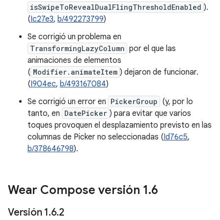
isSwipeToRevealDualFlingThresholdEnabled
).
(
Ic27e3
,
b/492273799
)
Se corrigió un problema en
TransformingLazyColumn
por el que las
animaciones de elementos
(
Modifier.animateItem
) dejaron de funcionar.
(
I904ec
,
b/493167084
)
Se corrigió un error en
PickerGroup
(y, por lo
tanto, en
DatePicker
) para evitar que varios
toques provoquen el desplazamiento previsto en las
columnas de Picker no seleccionadas (
Id76c5
,
b/378646798
).
Wear Compose versión 1
.
6
Versión 1
.
6
.
2