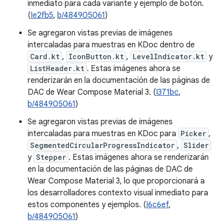
inmediato para cada variante y ejemplo de botón.
(
Ie2fb5
,
b/484905061
)
Se agregaron vistas previas de imágenes
intercaladas para muestras en KDoc dentro de
Card.kt
,
IconButton.kt
,
LevelIndicator.kt
y
ListHeader.kt
. Estas imágenes ahora se
renderizarán en la documentación de las páginas de
DAC de Wear Compose Material 3. (
I371bc
,
b/484905061
)
Se agregaron vistas previas de imágenes
intercaladas para muestras en KDoc para
Picker
,
SegmentedCircularProgressIndicator
,
Slider
y
Stepper
. Estas imágenes ahora se renderizarán
en la documentación de las páginas de DAC de
Wear Compose Material 3, lo que proporcionará a
los desarrolladores contexto visual inmediato para
estos componentes y ejemplos. (
I6c6ef
,
b/484905061
)