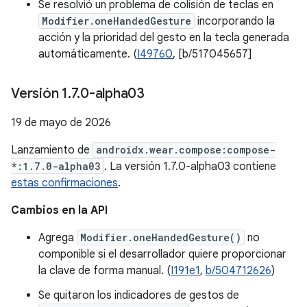
Se resolvió un problema de colisión de teclas en
Modifier.oneHandedGesture
incorporando la
acción y la prioridad del gesto en la tecla generada
automáticamente. (
I49760
, [b/517045657]
Versión 1
.
7
.
0-alpha03
19 de mayo de 2026
Lanzamiento de
androidx.wear.compose:compose-
*:1.7.0-alpha03
. La versión 1.7.0-alpha03 contiene
estas confirmaciones
.
Cambios en la API
Agrega
Modifier.oneHandedGesture()
no
componible si el desarrollador quiere proporcionar
la clave de forma manual. (
I191e1
,
b/504712626
)
Se quitaron los indicadores de gestos de