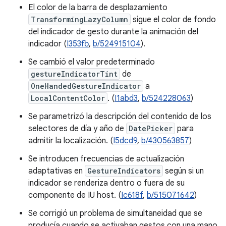
El color de la barra de desplazamiento
TransformingLazyColumn
sigue el color de fondo
del indicador de gesto durante la animación del
indicador (
I353fb
,
b/524915104
).
Se cambió el valor predeterminado
gestureIndicatorTint
de
OneHandedGestureIndicator
a
LocalContentColor
. (
I1abd3
,
b/524228063
)
Se parametrizó la descripción del contenido de los
selectores de día y año de
DatePicker
para
admitir la localización. (
I5dcd9
,
b/430563857
)
Se introducen frecuencias de actualización
adaptativas en
GestureIndicators
según si un
indicador se renderiza dentro o fuera de su
componente de IU host. (
Ic618f
,
b/515071642
)
Se corrigió un problema de simultaneidad que se
producía cuando se activaban gestos con una mano