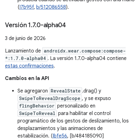
(
I7b95f
,
b/512086558
).
Versión 1
.
7
.
0-alpha04
3 de junio de 2026
Lanzamiento de
androidx.wear.compose:compose-
*:1.7.0-alpha04
. La versión 1.7.0-alpha04 contiene
estas confirmaciones
.
Cambios en la API
Se agregaron
RevealState
.drag() y
SwipeToRevealDragScope
, y se expuso
flingBehavior
personalizado en
SwipeToReveal
para habilitar el control
programático de los gestos de deslizamiento, los
desplazamientos y las animaciones de
estabilización. (
Ibfe56
, [b/484185090]