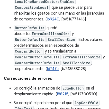
LocalOneHandedGestureEnabled
CompositionLocal
, que se puede usar para
inhabilitar los gestos con una mano en las jerarquías
de componentes. (
Ib9240
, [b/516777416]
ButtonDefaults
quedó
obsoleto.
ExtraSmallIconSize
y
ButtonDefaults
.
SmallIconSize
. Estos valores
predeterminados eran específicos de
CompactButton
y se trasladaron a
CompactButtonDefaults
.
ExtraSmallIconSize
y
CompactButtonDefaults
.
SmallIconSize
,
respectivamente. (
Id747c
, [b/513588028]
Correcciones de errores
Se corrigió la animación de
EdgeButton
en el
desplazamiento rápido. (
I88215
, [b/512700520]
Se corrigió el problema por el que
AppScaffold
TimeText
no se actualizaba en la recomposición.