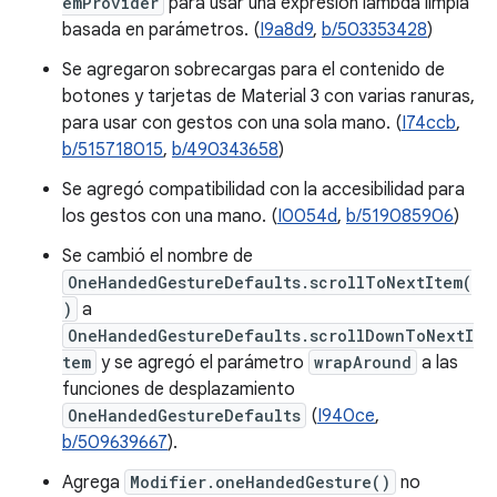
emProvider
para usar una expresión lambda limpia
basada en parámetros. (
I9a8d9
,
b/503353428
)
Se agregaron sobrecargas para el contenido de
botones y tarjetas de Material 3 con varias ranuras,
para usar con gestos con una sola mano. (
I74ccb
,
b/515718015
,
b/490343658
)
Se agregó compatibilidad con la accesibilidad para
los gestos con una mano. (
I0054d
,
b/519085906
)
Se cambió el nombre de
OneHandedGestureDefaults.scrollToNextItem(
)
a
OneHandedGestureDefaults.scrollDownToNextI
tem
y se agregó el parámetro
wrapAround
a las
funciones de desplazamiento
OneHandedGestureDefaults
(
I940ce
,
b/509639667
).
Agrega
Modifier.oneHandedGesture()
no