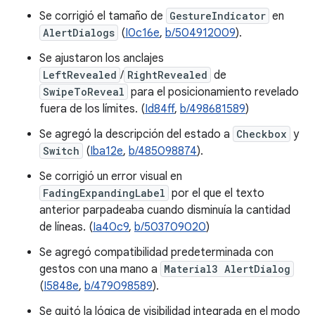
Se corrigió el tamaño de
GestureIndicator
en
AlertDialogs
(
I0c16e
,
b/504912009
).
Se ajustaron los anclajes
LeftRevealed
/
RightRevealed
de
SwipeToReveal
para el posicionamiento revelado
fuera de los límites. (
Id84ff
,
b/498681589
)
Se agregó la descripción del estado a
Checkbox
y
Switch
(
Iba12e
,
b/485098874
).
Se corrigió un error visual en
FadingExpandingLabel
por el que el texto
anterior parpadeaba cuando disminuía la cantidad
de líneas. (
Ia40c9
,
b/503709020
)
Se agregó compatibilidad predeterminada con
gestos con una mano a
Material3 AlertDialog
(
I5848e
,
b/479098589
).
Se quitó la lógica de visibilidad integrada en el modo