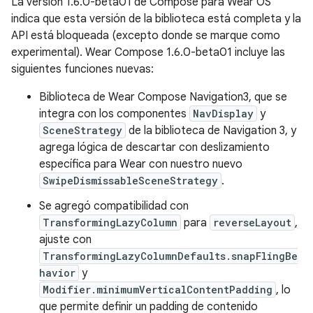
La versión 1.6.0-beta01 de Compose para Wear OS
indica que esta versión de la biblioteca está completa y la
API está bloqueada (excepto donde se marque como
experimental). Wear Compose 1.6.0-beta01 incluye las
siguientes funciones nuevas:
Biblioteca de Wear Compose Navigation3, que se
integra con los componentes
NavDisplay
y
SceneStrategy
de la biblioteca de Navigation 3, y
agrega lógica de descartar con deslizamiento
específica para Wear con nuestro nuevo
SwipeDismissableSceneStrategy
.
Se agregó compatibilidad con
TransformingLazyColumn
para
reverseLayout
,
ajuste con
TransformingLazyColumnDefaults.snapFlingBe
havior
y
Modifier.minimumVerticalContentPadding
, lo
que permite definir un padding de contenido