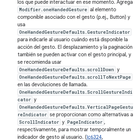
los que puede interactuar en ese momento. Agrega
Modifier.oneHandedGesture
al elemento
componible asociado con el gesto (p.ej., Button) y
usa
OneHandedGestureDefaults.GestureIndicator
para indicarle al usuario cuándo está disponible la
acción del gesto. El desplazamiento y la paginación
también se pueden activar con el gesto principal, y
se recomienda usar
OneHandedGestureDefaults.scrollDown
y
OneHandedGestureDefaults.scrollToNextPage
en las devoluciones de llamada.
OneHandedGestureDefaults.ScrollGestureIndi
cator
y
OneHandedGestureDefaults.VerticalPageGestu
reIndicator
se proporcionan como alternativas a
ScrollIndicator
y
PageIndicator
,
respectivamente, para mostrar temporalmente un
indicador de gesto al usuario. (
Ic6324
,