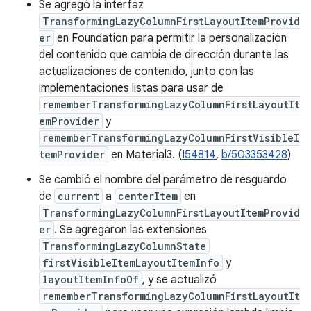
Se agregó la interfaz
TransformingLazyColumnFirstLayoutItemProvid
er
en Foundation para permitir la personalización
del contenido que cambia de dirección durante las
actualizaciones de contenido, junto con las
implementaciones listas para usar de
rememberTransformingLazyColumnFirstLayoutIt
emProvider
y
rememberTransformingLazyColumnFirstVisibleI
temProvider
en Material3. (
I54814
,
b/503353428
)
Se cambió el nombre del parámetro de resguardo
de
current
a
centerItem
en
TransformingLazyColumnFirstLayoutItemProvid
er
. Se agregaron las extensiones
TransformingLazyColumnState
firstVisibleItemLayoutItemInfo
y
layoutItemInfoOf
, y se actualizó
rememberTransformingLazyColumnFirstLayoutIt