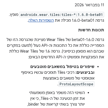
‫11 בפברואר 2026
androidx.wear.tiles:tiles-*:1.6.0-beta01
מופץ.
גרסה ‎1.6.0-beta01 מכילה את
השמירות האלה
.
תכונות חדשות
גרסה 1.6.0-beta01 של Wear Tiles מציינת שהגרסה הזו של
הספרייה כוללת את כל התכונות וה-API נעול (למעט במקרים
שבהם הוא מסומן כניסיוני). גרסה 1.6 של Wear Tiles כוללת
את הפונקציות וממשקי ה-API החדשים הבאים:
שיפורים בטיפול במשאבים מוטבעים
ובביצועים:
רכיבי Tiles תומכים עכשיו באיסוף
אוטומטי של משאבים באמצעות
.
ProtoLayoutScope
השינוי הזה משפר באופן משמעותי
את זמן הטעינה של ה-Tiles, כי אין
יותר צורך בשתי קריאות של binder,