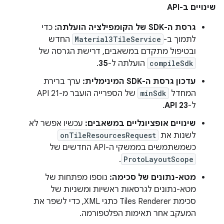
שינויים ב-API
גרסת ה-SDK של הקומפילציה הועלתה:
כדי
לתמוך ב-
Material3TileService
החדש
ובטיפול מתקדם במשאבים, דרישת הגרסה של
compileSdk
הועלתה ל-
35
.
עדכון גרסת ה-SDK המינימלית:
ערך ברירת
המחדל
minSdk
של הספרייה הועבר מ-API 21
ל-
API 23
.
שינויים אופציונליים במשאבים:
עכשיו אפשר לא
לשנות את
onTileResourcesRequest
כשמשתמשים בממשקי ה-API החדשים של
.
ProtoLayoutScope
מטא-נתונים של סכימה:
נוספו מפתחות של
מטא-נתונים לגרסאות ראשיות ומשניות של
סכימת Tiles Renderer כתגי XML, כדי לשפר את
המעקב אחר תאימות הפלטפורמה.