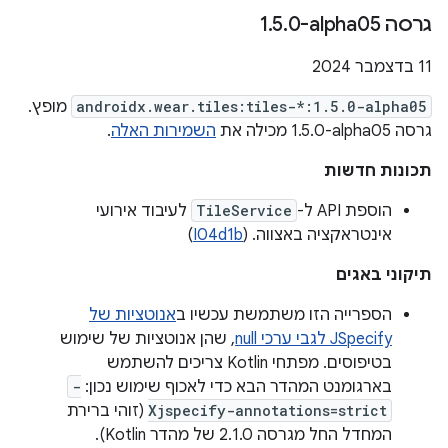
גרסה ‎1
0-alpha05
.
5
.
‫11 בדצמבר 2024
androidx.wear.tiles:tiles-*:1.5.0-alpha05
מופץ.
גרסה ‎1.5.0-alpha05 מכילה את
השמירות האלה
.
תכונות חדשות
הוספת API ל-
TileService
לעיבוד אירועי
אינטראקציה באצווה. (
I04d1b
)
תיקוני באגים
הספרייה הזו משתמשת עכשיו ב
אנוטציות של
JSpecify לגבי ערכי null
, שהן אנוטציות של שימוש
בטיפוסים. מפתחי Kotlin צריכים להשתמש
בארגומנט המהדר הבא כדי לאכוף שימוש נכון:
-
Xjspecify-annotations=strict
(זוהי ברירת
המחדל החל מגרסה 2.1.0 של מהדר Kotlin).