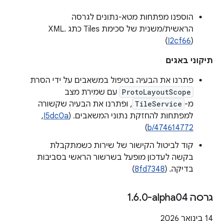
הוספנו מפתחות מטא-נתונים לגרסה
הראשית/משנית של סכימת Tiles כתג XML.
(
I2cf66
)
תיקוני באגים
פתרנו את הבעיה בטיפול במשאבים על ידי הסרת
ProtoLayoutScope
עם שמירת מצב
מ-
TileService
, ופתרנו את הבעיה שקשורה
למפתחות להחזקת נתוני המשאבים. ‫(
I5dc0a
, ‏
)
b/474614772
קוד לביטול הקישור של שירות כשמתקבלת
בקשה לעדכון מופעל בשרשור הראשי בסביבות
בדיקה. (
8fd7348
)
גרסה ‎1
0-alpha04
.
6
.
‫14 בינואר 2026