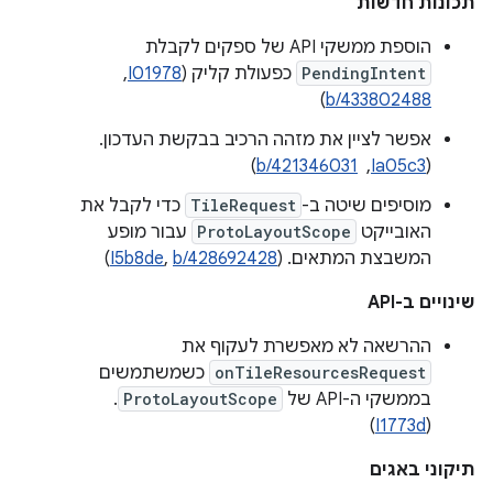
תכונות חדשות
הוספת ממשקי API של ספקים לקבלת
PendingIntent
כפעולת קליק (
I01978
, ‏
)
b/433802488
אפשר לציין את מזהה הרכיב בבקשת העדכון.
‫(
Ia05c3
, ‏
b/421346031
)
מוסיפים שיטה ב-
TileRequest
כדי לקבל את
האובייקט
ProtoLayoutScope
עבור מופע
המשבצת המתאים. (
b/428692428
,
I5b8de
)
שינויים ב-API
ההרשאה לא מאפשרת לעקוף את
onTileResourcesRequest
כשמשתמשים
בממשקי ה-API של
ProtoLayoutScope
.
)
I1773d
(
תיקוני באגים