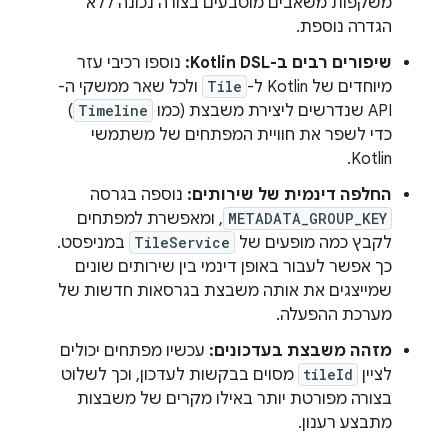
משקפות משאבים מוטבעים בצורה נכונה ללא
הגדרה נוספת.
שיפורים רבים ב-Kotlin DSL:
נוספו רכיבי עזר
מיוחדים של Kotlin ל-
Tile
ולכל שאר ממשקי ה-
API שנדרשים ליצירת משבצת (כמו
Timeline
)
כדי לשפר את חוויית המפתחים של משתמשי
Kotlin.
החלפה דינמית של שירותים:
נוספה בגרסה
METADATA_GROUP_KEY
, ומאפשרת למפתחים
לקבץ כמה מופעים של
TileService
במניפסט.
כך אפשר לעבור באופן דינמי בין שירותים שונים
שמייצגים את אותה משבצת בגרסאות חדשות של
מערכת ההפעלה.
מזהה משבצת בעדכונים:
עכשיו מפתחים יכולים
לציין
tileId
מסוים בבקשות לעדכון, וכך לשלוט
בצורה מפורטת יותר באילו מקרים של משבצות
מתבצע רענון.