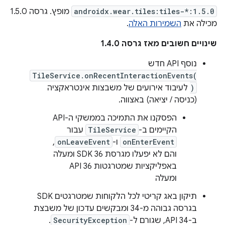
androidx.wear.tiles:tiles-*:1.5.0
מופץ. גרסה 1.5.0
מכילה את
השמירות האלה
.
שינויים חשובים מאז גרסה 1.4.0
נוסף API חדש
TileService.onRecentInteractionEvents(
)
לעיבוד אירועים של משבצות אינטראקציה
(כניסה / יציאה) באצווה.
הפסקנו את התמיכה בממשקי ה-API
הקיימים ב-
TileService
עבור
onEnterEvent
ו-
onLeaveEvent
,
והם לא יפעלו מגרסת SDK 36 ומעלה
באפליקציות שמטרגטות API 36
ומעלה
תיקון באג קריטי לכל הלקוחות שמטרגטים SDK
בגרסה גבוהה מ-34 ומבקשים עדכון של משבצת
ב-API 34, שגורם ל-
SecurityException
.