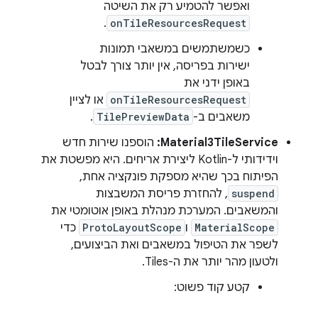
ואפשר להטמיע רק את השיטה
.
onTileResourcesRequest
כשמשתמשים במשאבי תמונות
ישירות בפריסה, אין יותר צורך לבטל
באופן ידני את
onTileResourcesRequest
או לציין
משאבים ב-
TilePreviewData
.
Material3TileService:
הוספנו שירות חדש
וידידותי ל-Kotlin ליצירת אריחים. היא מפשטת את
הפיתוח בכך שהיא מספקת פונקציה אחת,
suspend
, להחזרת פריסת המשבצות
והמשאבים. המערכת מנהלת באופן אוטומטי את
MaterialScope
ו
ProtoLayoutScope
כדי
לשפר את הטיפול במשאבים ואת הביצועים,
ולטעון מהר יותר את ה-Tiles.
קטע קוד פשוט: