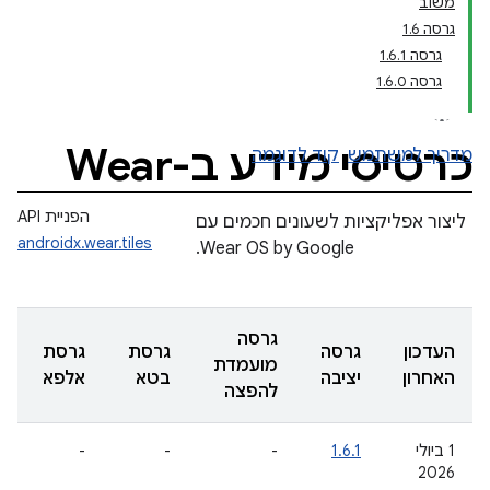
משוב
גרסה 1.6
גרסה 1.6.1
גרסה 1.6.0
כרטיסי מידע ב-Wear
מדריך למשתמש
קוד לדוגמה
הפניית API
ליצור אפליקציות לשעונים חכמים עם
androidx.wear.tiles
Wear OS by Google.
גרסה
העדכון
גרסה
גרסת
גרסת
מועמדת
האחרון
יציבה
בטא
אלפא
להפצה
‫1 ביולי
1.6.1
-
-
-
2026