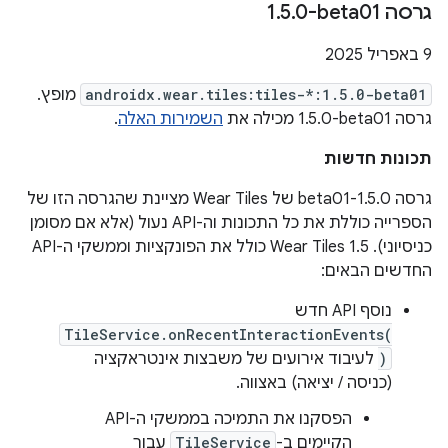
גרסה ‎1
0-beta01
.
5
.
‫9 באפריל 2025
androidx.wear.tiles:tiles-*:1.5.0-beta01
מופץ.
גרסה ‎1.5.0-beta01 מכילה את
השמירות האלה
.
תכונות חדשות
גרסה 1.5.0-beta01 של Wear Tiles מציינת שהגרסה הזו של
הספרייה כוללת את כל התכונות וה-API נעול (אלא אם מסומן
כניסיוני). ‫Wear Tiles 1.5 כולל את הפונקציות וממשקי ה-API
החדשים הבאים:
נוסף API חדש
TileService.onRecentInteractionEvents(
)
לעיבוד אירועים של משבצות אינטראקציה
(כניסה / יציאה) באצווה.
הפסקנו את התמיכה בממשקי ה-API
הקיימים ב-
TileService
עבור