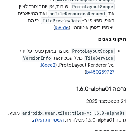
ProtoLayoutScope
ישירות, אין יותר צורך לציין
את
onTileResourcesRequest
ואת המשאבים
באופן ספציפי ב-
TilePreviewData
, כי הם
ייאספו באופן אוטומטי. (
I58516
)
תיקוני באגים
ProtoLayoutScope
שנוצר באופן פנימי על ידי
TileService
כולל עכשיו את
VersionInfo
של ProtoLayout Renderer. ‫(
I6eee2
, ‏
)
b/450259727
גרסה ‎1
0-alpha01
.
6
.
‫24 בספטמבר 2025
androidx.wear.tiles:tiles-*:1.6.0-alpha01
מופץ.
גרסה ‎1.6.0-alpha01 מכילה את
השמירות האלה
.