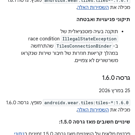
androidx.wear.tiles:tiles-*:1.6.1
מופץ. גרסה 1.6.1
מכילה את
השמירות האלה
.
תיקוני פגיעויות ואבטחה
תוקנה בעיה פוטנציאלית של
race condition
IllegalStateException
ב-
TilesConnectionBinder
שהתרחשה
במהלך קריאות חוזרות של חיבור שירות שנקראו
משרשורים לא צפויים.
גרסה 1
0
.
6
.
‫25 במרץ 2026
androidx.wear.tiles:tiles-*:1.6.0
מופץ. גרסה 1.6.0
מכילה את
השמירות האלה
.
שינויים חשובים מאז גרסה 1.5.0:
פרטים מלאים על השינויים מאז גרסה 1.5.0 זמינים ב
נתוני