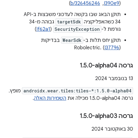
(
I390e9
, ‏
b/326456246
)
תוקן הבאג שבו בקשה לעדכוני משבצות ב-API
34 כשהאפליקציה
targetSdk
גבוהה מ-34
גורמת ל-
SecurityException
(
If62a1
)
תוקן יחס תלות ב-
WearSdk
בבדיקות
Robolectric. (
I37796
)
גרסה ‎1
0-alpha04
.
5
.
‫13 בנובמבר 2024
androidx.wear.tiles:tiles-*:1.5.0-alpha04
מופץ.
גרסה ‎1.5.0-alpha04 מכילה את
השמירות האלה
.
גרסה ‎1
0-alpha03
.
5
.
‫30 באוקטובר 2024