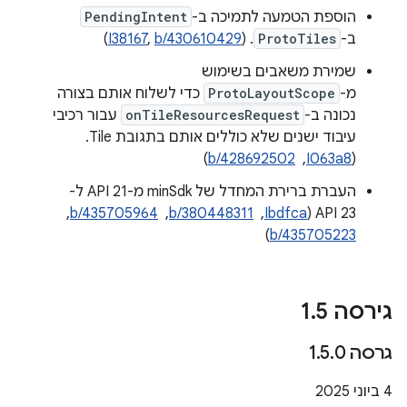
הוספת הטמעה לתמיכה ב-
PendingIntent
ב-
ProtoTiles
. (
b/430610429
,
I38167
)
שמירת משאבים בשימוש
מ-
ProtoLayoutScope
כדי לשלוח אותם בצורה
נכונה ב-
onTileResourcesRequest
עבור רכיבי
עיבוד ישנים שלא כוללים אותם בתגובת Tile.
‫(
I063a8
, ‏
b/428692502
)
העברת ברירת המחדל של minSdk מ-API 21 ל-
API 23 (
Ibdfca
, ‏
b/380448311
, ‏
b/435705964
, ‏
)
b/435705223
גירסה 1
5
.
גרסה 1
0
.
5
.
‫4 ביוני 2025