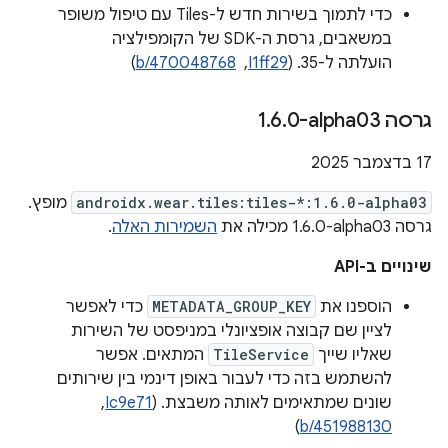
כדי לתמוך בשירות חדש ל-Tiles עם טיפול משופר
במשאבים, גרסת ה-SDK של הקומפילציה
הועלתה ל-35. (
I1ff29
, ‏
b/470048768
)
גרסה ‎1
0-alpha03
.
6
.
‫17 בדצמבר 2025
androidx.wear.tiles:tiles-*:1.6.0-alpha03
מופץ.
גרסה ‎1.6.0-alpha03 מכילה את
השמירות האלה
.
שינויים ב-API
הוספנו את
METADATA_GROUP_KEY
כדי לאפשר
לציין שם קבוצה אופציונלי במניפסט של השירות
שאליו שייך
TileService
המתאים. אפשר
להשתמש בזה כדי לעבור באופן דינמי בין שירותים
שונים שמתאימים לאותה משבצת. (
Ic9e71
, ‏
)
b/451988130