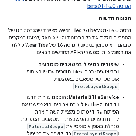
הגרסה 1.6.0-beta01
.
תכונות חדשות
גרסה 1.6.0-beta01 של Wear Tiles מציינת שהגרסה הזו של
הספרייה כוללת את כל התכונות וה-API נעול (למעט במקרים
שבהם הוא מסומן כניסיוני). גרסה 1.6 של Wear Tiles כוללת
את הפונקציות וממשקי ה-API החדשים הבאים:
שיפורים בטיפול במשאבים מוטבעים
ובביצועים:
רכיבי Tiles תומכים עכשיו באיסוף
אוטומטי של משאבים באמצעות
.
ProtoLayoutScope
Material3TileService:
הוספנו שירות חדש
וידידותי ל-Kotlin ליצירת אריחים. הוא מפשט את
הפיתוח על ידי מתן פונקציית השהיה אחת
להחזרת פריסת המשבצות והמשאבים. המערכת
מנהלת באופן אוטומטי את
MaterialScope
ו
ProtoLayoutScope
כדי לשפר את הטיפול