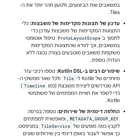
במשאבים ואת הביצועים, ולטעון מהר יותר את ה-
Tiles.
עדכון של תצוגות מקדימות של משבצות:
כלי
התצוגות המקדימות של משבצות עודכן כדי
לתמוך ב
ProtoLayoutScope
טיפול אוטומטי
במשאבים, וכך לוודא שהתצוגות המקדימות
משקפות משאבים מוטבעים בצורה נכונה ללא
הגדרה נוספת.
שיפורים רבים ב-Kotlin DSL:
נוספו רכיבי עזר
מיוחדים של Kotlin ל-
Tile
ולכל שאר ממשקי ה-
API שנדרשים ליצירת משבצת (כמו
Timeline
)
כדי לשפר את חוויית המפתחים של משתמשי
Kotlin.
החלפה דינמית של שירותים:
נוספה בגרסה
METADATA_GROUP_KEY
, ומאפשרת למפתחים
לקבץ כמה מופעים של
TileService
במניפסט.
כך אפשר לעבור באופן דינמי בין שירותים שונים