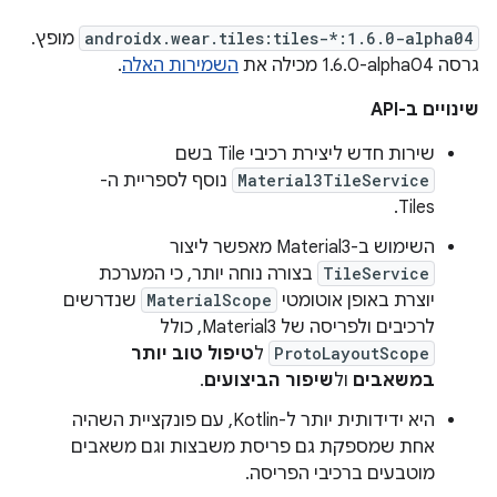
androidx.wear.tiles:tiles-*:1.6.0-alpha04
מופץ.
גרסה ‎1.6.0-alpha04 מכילה את
השמירות האלה
.
שינויים ב-API
שירות חדש ליצירת רכיבי Tile בשם
Material3TileService
נוסף לספריית ה-
Tiles.
השימוש ב-Material3 מאפשר ליצור
TileService
בצורה נוחה יותר, כי המערכת
יוצרת באופן אוטומטי
MaterialScope
שנדרשים
לרכיבים ולפריסה של Material3, כולל
ProtoLayoutScope
ל
טיפול טוב יותר
במשאבים
ול
שיפור הביצועים
.
היא ידידותית יותר ל-Kotlin, עם פונקציית השהיה
אחת שמספקת גם פריסת משבצות וגם משאבים
מוטבעים ברכיבי הפריסה.