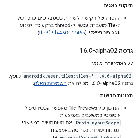
תיקוני באגים
ההסרה של הקישור לשירות כשמבקשים עדכון של
ה-Tile מועברת עכשיו ל-thread ברקע כדי למנוע
ANR פוטנציאלי. (
b/460017465
,
Ifc9f9
)
גרסה ‎1
0-alpha02
.
6
.
‫22 באוקטובר 2025
androidx.wear.tiles:tiles-*:1.6.0-alpha02
מופץ.
גרסה ‎1.6.0-alpha02 מכילה את
השמירות האלה
.
תכונות חדשות
העדכון של Tile Previews מאפשר עכשיו טיפול
אוטומטי במשאבים באמצעות
ProtoLayoutScope
. אם משתמשים במשאבי
תמונות ישירות בפריסה באמצעות
materialScopeWithScope
או