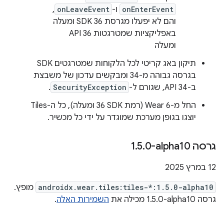
onEnterEvent
ו-
onLeaveEvent
,
והם לא יפעלו מגרסת SDK 36 ומעלה
באפליקציות שמטרגטות API 36
ומעלה
תיקון באג קריטי לכל הלקוחות שמטרגטים SDK
בגרסה גבוהה מ-34 ומבקשים עדכון של משבצת
ב-API 34, שגורם ל-
SecurityException
.
החל מ-Wear 6 (רמת SDK‏ 36 ומעלה), כל ה-Tiles
יוצגו בגופן מערכת שמוגדר על ידי כל מכשיר.
גרסה ‎1
0-alpha10
.
5
.
‫12 במרץ 2025
androidx.wear.tiles:tiles-*:1.5.0-alpha10
מופץ.
גרסה ‎1.5.0-alpha10 מכילה את
השמירות האלה
.