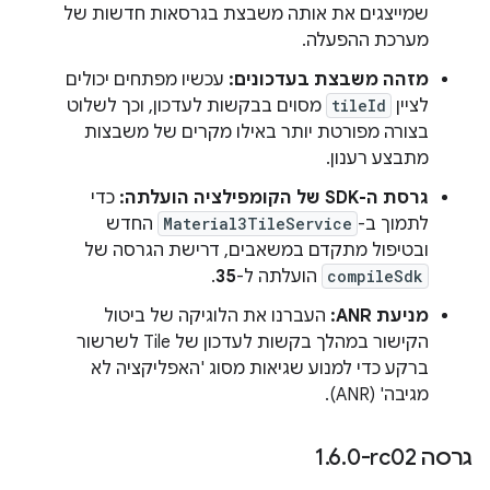
שמייצגים את אותה משבצת בגרסאות חדשות של
מערכת ההפעלה.
מזהה משבצת בעדכונים:
עכשיו מפתחים יכולים
לציין
tileId
מסוים בבקשות לעדכון, וכך לשלוט
בצורה מפורטת יותר באילו מקרים של משבצות
מתבצע רענון.
גרסת ה-SDK של הקומפילציה הועלתה:
כדי
לתמוך ב-
Material3TileService
החדש
ובטיפול מתקדם במשאבים, דרישת הגרסה של
compileSdk
הועלתה ל-
35
.
מניעת ANR:
העברנו את הלוגיקה של ביטול
הקישור במהלך בקשות לעדכון של Tile לשרשור
ברקע כדי למנוע שגיאות מסוג 'האפליקציה לא
מגיבה' (ANR).
גרסה ‎1
0-rc02
.
6
.