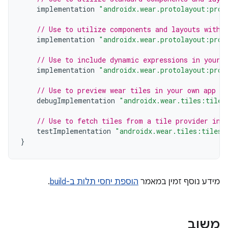
implementation
"androidx.wear.protolayout:prot
// Use to utilize components and layouts with 
implementation
"androidx.wear.protolayout:prot
// Use to include dynamic expressions in your 
implementation
"androidx.wear.protolayout:prot
// Use to preview wear tiles in your own app
debugImplementation
"androidx.wear.tiles:tiles
// Use to fetch tiles from a tile provider in 
testImplementation
"androidx.wear.tiles:tiles-
}
מידע נוסף זמין במאמר
הוספת יחסי תלות ב-build
.
משוב