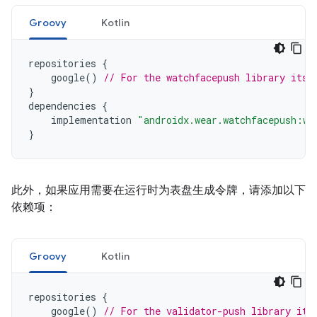
Groovy
Kotlin
repositories
{
google
()
// For the watchfacepush library itse
}
dependencies
{
implementation
"androidx.wear.watchfacepush:wa
}
此外，如果应用需要在运行时为表盘生成令牌，请添加以下
依赖项：
Groovy
Kotlin
repositories
{
google
()
// For the validator-push library its