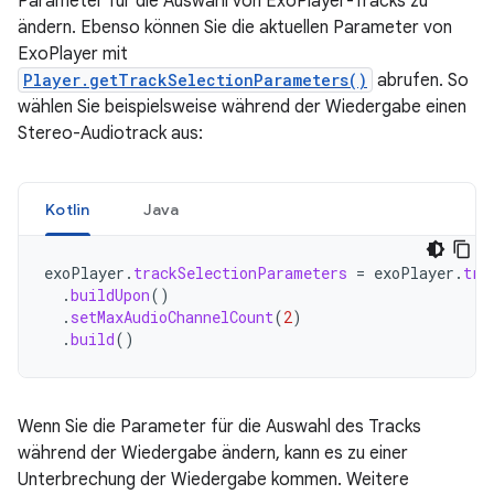
Parameter für die Auswahl von ExoPlayer-Tracks zu
ändern. Ebenso können Sie die aktuellen Parameter von
ExoPlayer mit
Player.getTrackSelectionParameters()
abrufen. So
wählen Sie beispielsweise während der Wiedergabe einen
Stereo-Audiotrack aus:
Kotlin
Java
exoPlayer
.
trackSelectionParameters
=
exoPlayer
.
tra
.
buildUpon
()
.
setMaxAudioChannelCount
(
2
)
.
build
()
Wenn Sie die Parameter für die Auswahl des Tracks
während der Wiedergabe ändern, kann es zu einer
Unterbrechung der Wiedergabe kommen. Weitere