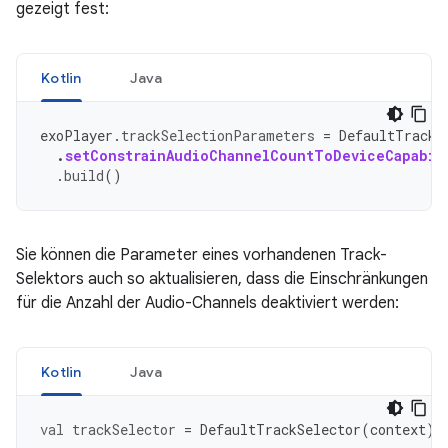
gezeigt fest:
Kotlin
Java
exoPlayer
.
trackSelectionParameters
=
DefaultTrackS
.
setConstrainAudioChannelCountToDeviceCapabil
.
build
()
Sie können die Parameter eines vorhandenen Track-
Selektors auch so aktualisieren, dass die Einschränkungen
für die Anzahl der Audio-Channels deaktiviert werden:
Kotlin
Java
val
trackSelector
=
DefaultTrackSelector
(
context
)