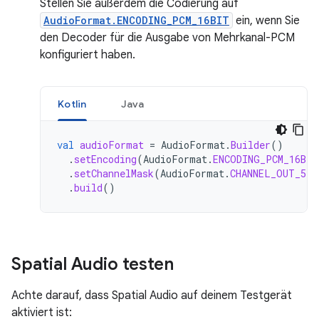
Stellen Sie außerdem die Codierung auf
AudioFormat.ENCODING_PCM_16BIT
ein, wenn Sie
den Decoder für die Ausgabe von Mehrkanal-PCM
konfiguriert haben.
Kotlin
Java
val
audioFormat
=
AudioFormat
.
Builder
()
.
setEncoding
(
AudioFormat
.
ENCODING_PCM_16BIT
.
setChannelMask
(
AudioFormat
.
CHANNEL_OUT_5PO
.
build
()
Spatial Audio testen
Achte darauf, dass Spatial Audio auf deinem Testgerät
aktiviert ist: