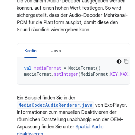
die von einem Audio-Decoder ausgegeben werden
können, auf einen hohen Wert festlegen. So wird
sichergestellt, dass der Audio-Decoder Mehrkanal-
PCM für die Plattform ausgibt, damit diese den
Sound räumlich wiedergeben kann.
Kotlin
Java
val
mediaFormat
=
MediaFormat
()
mediaFormat
.
setInteger
(
MediaFormat
.
KEY_MAX_O
Ein Beispiel finden Sie in der
MediaCodecAudioRenderer.java
von ExoPlayer.
Informationen zum manuellen Deaktivieren der
räumlichen Darstellung unabhängig von der OEM-
Anpassung finden Sie unter
Spatial Audio
deaktivieren
.