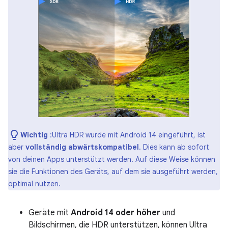
Wichtig
:Ultra HDR wurde mit Android 14 eingeführt, ist
aber
vollständig abwärtskompatibel
. Dies kann ab sofort
von deinen Apps unterstützt werden. Auf diese Weise können
sie die Funktionen des Geräts, auf dem sie ausgeführt werden,
optimal nutzen.
Geräte mit
Android 14 oder höher
und
Bildschirmen, die HDR unterstützen, können Ultra