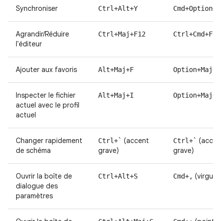
Synchroniser
Ctrl+Alt+Y
Cmd+Option+Y
Agrandir/Réduire
Ctrl+Maj+F12
Ctrl+Cmd+F12
l'éditeur
Ajouter aux favoris
Alt+Maj+F
Option+Maj+F
Inspecter le fichier
Alt+Maj+I
Option+Maj+I
actuel avec le profil
actuel
Changer rapidement
(accent
(accen
Ctrl+`
Ctrl+`
de schéma
grave)
grave)
Ouvrir la boîte de
(virgule)
Ctrl+Alt+S
Cmd+,
dialogue des
paramètres