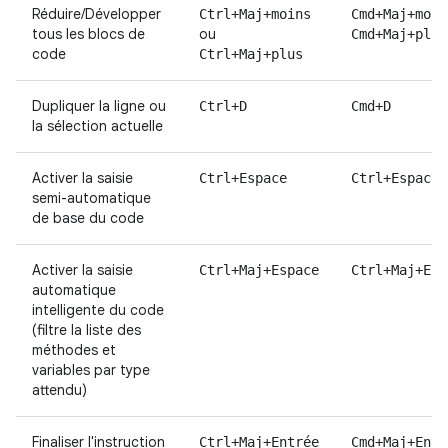
Réduire/Développer
Ctrl+Maj+moins
Cmd+Maj+moin
tous les blocs de
ou
Cmd+Maj+plus
code
Ctrl+Maj+plus
Dupliquer la ligne ou
Ctrl+D
Cmd+D
la sélection actuelle
Activer la saisie
Ctrl+Espace
Ctrl+Espace
semi-automatique
de base du code
Activer la saisie
Ctrl+Maj+Espace
Ctrl+Maj+Esp
automatique
intelligente du code
(filtre la liste des
méthodes et
variables par type
attendu)
Finaliser l'instruction
Ctrl+Maj+Entrée
Cmd+Maj+Entr