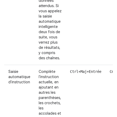
données
attendus. Si
vous appelez
la saisie
automatique
intelligente
deux fois de
suite, vous
verrez plus
de résultats,
y compris
des chaînes.
Saisie
Complète
Ctrl+Maj+Entrée
Cmd
automatique
l'instruction
d'instruction
actuelle, en
ajoutant en
autres les
parenthèses,
les crochets,
les
accolades et