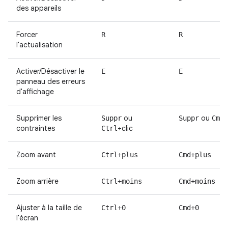
des appareils
Forcer
R
R
l'actualisation
Activer/Désactiver le
E
E
panneau des erreurs
d'affichage
Supprimer les
ou
ou
+
Suppr
Suppr
Cmd
contraintes
+clic
Ctrl
Zoom avant
Ctrl+plus
Cmd+plus
Zoom arrière
Ctrl+moins
Cmd+moins
Ajuster à la taille de
Ctrl+0
Cmd+0
l'écran