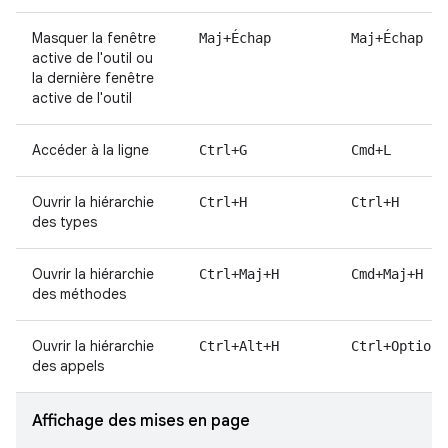
Masquer la fenêtre
Maj+Échap
Maj+Échap
active de l'outil ou
la dernière fenêtre
active de l'outil
Accéder à la ligne
Ctrl+G
Cmd+L
Ouvrir la hiérarchie
Ctrl+H
Ctrl+H
des types
Ouvrir la hiérarchie
Ctrl+Maj+H
Cmd+Maj+H
des méthodes
Ouvrir la hiérarchie
Ctrl+Alt+H
Ctrl+Option+
des appels
Affichage des mises en page