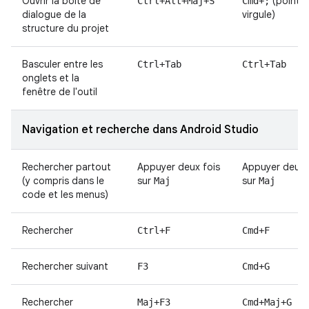
Ouvrir la boîte de
(point-
Ctrl+Alt+Maj+S
Cmd+;
dialogue de la
virgule)
structure du projet
Basculer entre les
Ctrl+Tab
Ctrl+Tab
onglets et la
fenêtre de l'outil
Navigation et recherche dans Android Studio
Rechercher partout
Appuyer deux fois
Appuyer deux 
(y compris dans le
sur
sur
Maj
Maj
code et les menus)
Rechercher
Ctrl+F
Cmd+F
Rechercher suivant
F3
Cmd+G
Rechercher
Maj+F3
Cmd+Maj+G