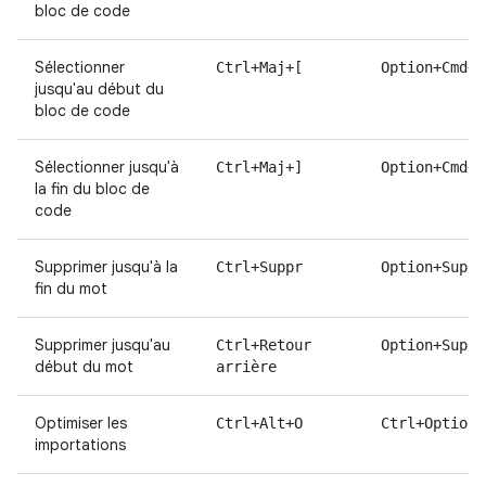
bloc de code
Sélectionner
Ctrl+Maj+[
Option+Cmd+M
jusqu'au début du
bloc de code
Sélectionner jusqu'à
Ctrl+Maj+]
Option+Cmd+M
la fin du bloc de
code
Supprimer jusqu'à la
Ctrl+Suppr
Option+Suppr
fin du mot
Supprimer jusqu'au
Ctrl+Retour
Option+Suppr
début du mot
arrière
Optimiser les
Ctrl+Alt+O
Ctrl+Option+
importations