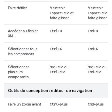
Faire défiler
Maintenir
Maintenir
+clic et
+clic et
Espace
Espace
faire glisser
faire glisser
Accéder au fichier
Ctrl+B
Cmd+B
XML
Sélectionner tous
Ctrl+A
Cmd+A
les composants
Sélectionner
+clic ou
+clic ou
Maj
Maj
plusieurs
+clic
+clic
Ctrl
Cmd
composants
Outils de conception : éditeur de navigation
Faire un zoom avant
Ctrl+plus
Cmd+plus