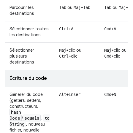
Parcourir les
ou
ou
Tab
Maj+Tab
Tab
Maj+Ta
destinations
Sélectionner toutes
Ctrl+A
Cmd+A
les destinations
Sélectionner
+clic ou
+clic ou
Maj
Maj
plusieurs
+clic
+clic
Ctrl
Cmd
destinations
Écriture du code
Générer du code
Alt+Inser
Cmd+N
(getters, setters,
constructeurs,
hash
Code
equals
to
/
,
String
, nouveau
fichier, nouvelle