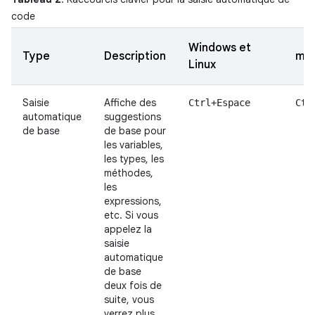
code
Windows et
Type
Description
ma
Linux
Saisie
Affiche des
Ctrl+Espace
Ctr
automatique
suggestions
de base
de base pour
les variables,
les types, les
méthodes,
les
expressions,
etc. Si vous
appelez la
saisie
automatique
de base
deux fois de
suite, vous
verrez plus