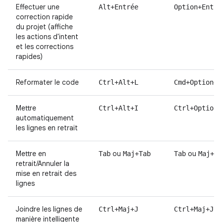
Effectuer une
Alt+Entrée
Option+Entré
correction rapide
du projet (affiche
les actions d'intent
et les corrections
rapides)
Reformater le code
Ctrl+Alt+L
Cmd+Option+L
Mettre
Ctrl+Alt+I
Ctrl+Option+
automatiquement
les lignes en retrait
Mettre en
ou
ou
Tab
Maj+Tab
Tab
Maj+Ta
retrait/Annuler la
mise en retrait des
lignes
Joindre les lignes de
Ctrl+Maj+J
Ctrl+Maj+J
manière intelligente