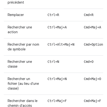
précédent
Remplacer
Ctrl+R
Cmd+R
Rechercher une
Ctrl+Maj+A
Cmd+Maj+A
action
Rechercher par nom
Ctrl+Alt+Maj+N
Cmd+Option+O
de symbole
Rechercher une
Ctrl+N
Cmd+O
classe
Rechercher un
Ctrl+Maj+N
Cmd+Maj+O
fichier (au lieu d'une
classe)
Rechercher dans le
Ctrl+Maj+F
Cmd+Maj+F
chemin d'accès