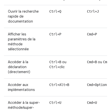
Ouvrir la recherche
Ctrl+Q
Ctrl+J
rapide de
documentation
Afficher les
Ctrl+P
Cmd+P
paramètres de la
méthode
sélectionnée
Accéder à la
ou
ou
+
Ctrl+B
Cmd+B
Cmd
déclaration
+clic
Ctrl
(directement)
Accéder aux
Ctrl+Alt+B
Cmd+Option+B
implémentations
Accéder à la super-
Ctrl+U
Cmd+U
méthode/super-