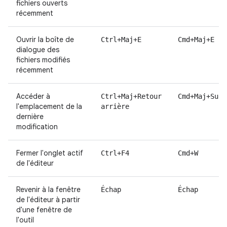
fichiers ouverts
récemment
Ouvrir la boîte de
Ctrl+Maj+E
Cmd+Maj+E
dialogue des
fichiers modifiés
récemment
Accéder à
Ctrl+Maj+Retour
Cmd+Maj+Supp
l'emplacement de la
arrière
dernière
modification
Fermer l'onglet actif
Ctrl+F4
Cmd+W
de l'éditeur
Revenir à la fenêtre
Échap
Échap
de l'éditeur à partir
d'une fenêtre de
l'outil