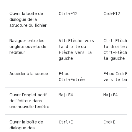
Ouvrir la boîte de
Ctrl+F12
Cmd+F12
dialogue de la
structure du fichier
Naviguer entre les
Alt+Flèche vers
Ctrl+Flèche 
onglets ouverts de
ou
ou
la droite
la droite
l'éditeur
Flèche vers la
Ctrl+Flèche 
gauche
la gauche
Accéder à la source
ou
ou
F4
F4
Cmd+Flè
Ctrl+Entrée
vers le bas
Ouvrir l'onglet actif
Maj+F4
Maj+F4
de l'éditeur dans
une nouvelle fenêtre
Ouvrir la boîte de
Ctrl+E
Cmd+E
dialogue des