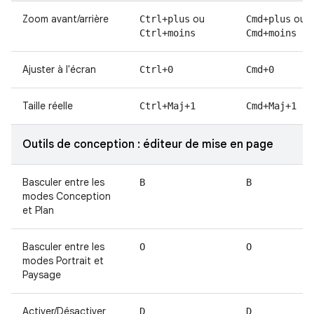
Zoom avant/arrière
ou
ou
Ctrl+plus
Cmd+plus
Ctrl+moins
Cmd+moins
Ajuster à l'écran
Ctrl+0
Cmd+0
Taille réelle
Ctrl+Maj+1
Cmd+Maj+1
Outils de conception : éditeur de mise en page
Basculer entre les
B
B
modes Conception
et Plan
Basculer entre les
O
O
modes Portrait et
Paysage
Activer/Désactiver
D
D