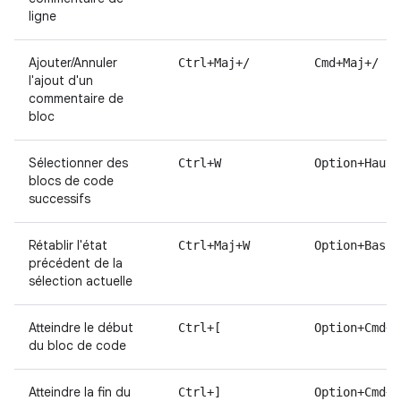
ligne
Ajouter/Annuler
Ctrl+Maj+/
Cmd+Maj+/
l'ajout d'un
commentaire de
bloc
Sélectionner des
Ctrl+W
Option+Haut
blocs de code
successifs
Rétablir l'état
Ctrl+Maj+W
Option+Bas
précédent de la
sélection actuelle
Atteindre le début
Ctrl+[
Option+Cmd+[
du bloc de code
Atteindre la fin du
Ctrl+]
Option+Cmd+]