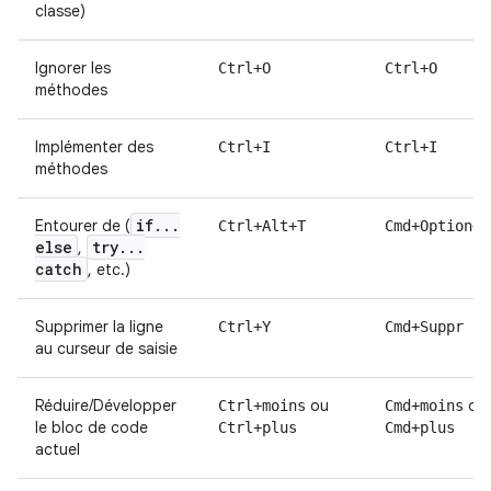
classe)
Ignorer les
Ctrl+O
Ctrl+O
méthodes
Implémenter des
Ctrl+I
Ctrl+I
méthodes
if
.
.
.
Entourer de (
Ctrl+Alt+T
Cmd+Option+T
else
try
.
.
.
,
catch
, etc.)
Supprimer la ligne
Ctrl+Y
Cmd+Suppr
au curseur de saisie
Réduire/Développer
ou
ou
Ctrl+moins
Cmd+moins
le bloc de code
Ctrl+plus
Cmd+plus
actuel