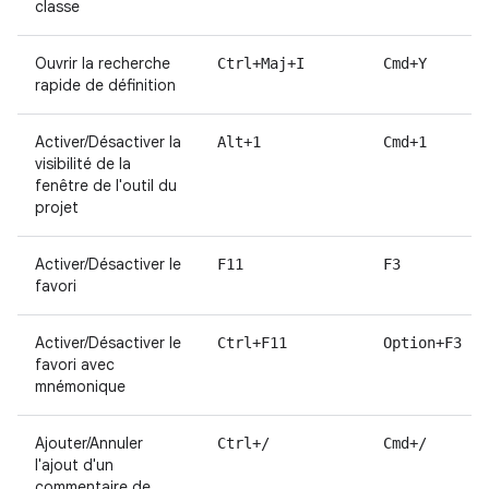
classe
Ouvrir la recherche
Ctrl+Maj+I
Cmd+Y
rapide de définition
Activer/Désactiver la
Alt+1
Cmd+1
visibilité de la
fenêtre de l'outil du
projet
Activer/Désactiver le
F11
F3
favori
Activer/Désactiver le
Ctrl+F11
Option+F3
favori avec
mnémonique
Ajouter/Annuler
Ctrl+/
Cmd+/
l'ajout d'un
commentaire de