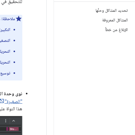
للتحقيق في م
تحديد المشاكل وحلّها
ملاحظة:
ع
المشاكل المعروفة
التكبير:
الإبلاغ عن خطأ
التصغير
التحريك
التحريك
توسيع 
نوى وحدة الم
"الصغيرة"
هذا النواة عل