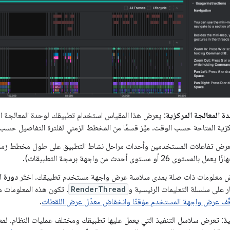
 المعالجة المركزية
: يعرض هذا المقياس استخدام تطبيقك لوحدة المعالجة ا
كزية المتاحة حسب الوقت. ميِّز قسمًا من المخطط الزمني لفلترة التفاصيل حسب ت
عرض تفاعلات المستخدمين وأحداث مراحل نشاط التطبيق على طول مخطط زمن
مل بالمستوى 26 أو مستوى أحدث من واجهة برمجة التطبيقات).
ض معلومات ذات صلة بمدى سلاسة عرض واجهة مستخدم تطبيقك. اختَر
دورة ا
 على سلسلة التعليمات الرئيسية و
RenderThread
. تكون هذه المعلومات 
ّف عرض واجهة المستخدم مؤقتًا وانخفاض معدّل عرض اللقطات
.
ذ
: تعرض سلاسل التنفيذ التي يعمل عليها تطبيقك ومختلف عمليات النظام. لمعرف