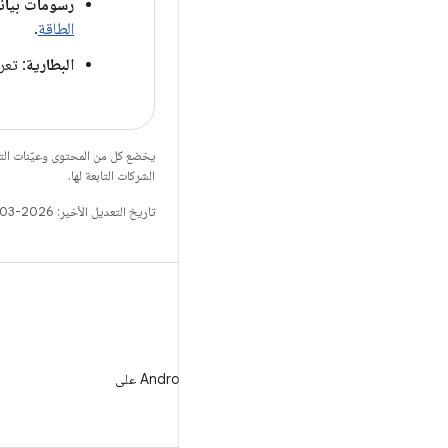
رسومات بياني
الطاقة
.
البطارية
: تعر
يخضع كل من المحتوى وعيّنات الت
الشركات التابعة لها.
تاريخ التعديل الأخير: 2026-03-06 (حسب التوقيت العالمي المتفَّق عليه)
WeChat
متابعة مطوّري برامج Android على
WeChat