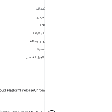
مزيد من المعلومات حول نظام
استكشاف
التشغيل ANDROID
ألعاب فيديو
Android
تعلُم الآلة
Android for Enterprise
الصحة واللياقة
الأمان
الكاميرا والوسائط
المصدر
الخصوصية
الأخبار
شبكة الجيل الخامس
المدوّنة
ملفات بودكاست
oud Platform
Firebase
Chrome
Android