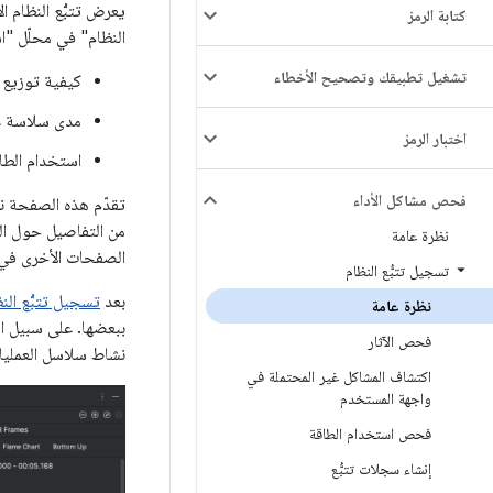
يعرض تتبُّع النظام 
كتابة الرمز
النظام" في محلّل "استوديو Android" عادةً ل
تشغيل تطبيقك وتصحيح الأخطاء
كيفية توزيع 
مدى سلاسة ع
اختبار الرمز
استخدام الطا
فحص مشاكل الأداء
تقدّم هذه الصفحة نظر
من التفاصيل حول الع
نظرة عامة
الصفحات الأخرى في 
تسجيل تتبُّع النظام
بعد
تسجيل تتبُّع الن
نظرة عامة
ببعضها. على سبيل ال
فحص الآثار
نشاط سلاسل العمليات
اكتشاف المشاكل غير المحتملة في
واجهة المستخدم
فحص استخدام الطاقة
إنشاء سجلات تتبُّع