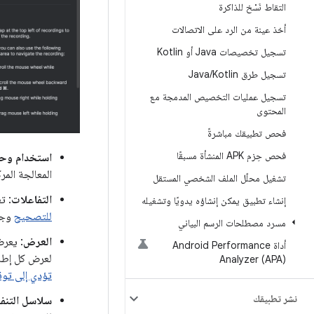
التقاط نَسْخ للذاكرة
أخذ عينة من الرد على الاتصالات
تسجيل تخصيصات Java أو Kotlin
تسجيل طرق Java
Kotlin
/
تسجيل عمليات التخصيص المدمجة مع
المحتوى
فحص تطبيقك مباشرةً
فحص حِزم APK المنشأة مسبقًا
استخدام وحدة
المعالجة المر
تشغيل محلّل الملف الشخصي المستقل
التفاعلات
: ت
إنشاء تطبيق يمكن إنشاؤه يدويًا وتشغيله
للتصحيح
وجهازًا يع
مسرد مصطلحات الرسم البياني
العرض
: يعر
أداة Android Performance
لعرض كل إطار
Analyzer (APA)
تؤدي إلى توق
نشر تطبيقك
سلاسل التنفي