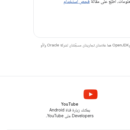
ومات، اطّلِع على مقالة
فحص استخدام
. إنّ Java وOpenJDK هما علامتان تجاريتان مسجَّلتان لشركة Oracle و/أو
YouTube
يمكنك زيارة قناة Android
Developers على YouTube.