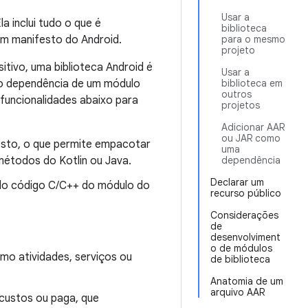
Usar a
a inclui tudo o que é
biblioteca
 um manifesto do Android.
para o mesmo
projeto
tivo, uma biblioteca Android é
Usar a
mo dependência de um módulo
biblioteca em
outros
funcionalidades abaixo para
projetos
Adicionar AAR
ou JAR como
esto, o que permite empacotar
uma
métodos do Kotlin ou Java.
dependência
Declarar um
lo código C/C++ do módulo do
recurso público
Considerações
de
desenvolviment
o de módulos
mo atividades, serviços ou
de biblioteca
Anatomia de um
arquivo AAR
custos ou paga, que