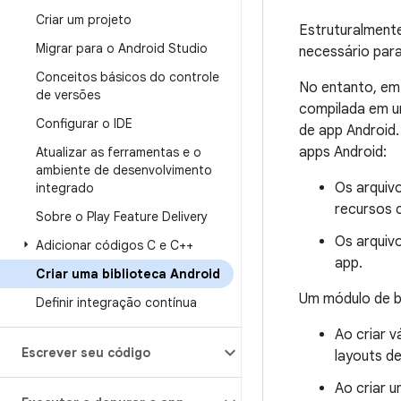
Criar um projeto
Estruturalmente
Migrar para o Android Studio
necessário para
Conceitos básicos do controle
No entanto, em
de versões
compilada em u
Configurar o IDE
de app Android.
apps Android:
Atualizar as ferramentas e o
ambiente de desenvolvimento
Os arquiv
integrado
recursos 
Sobre o Play Feature Delivery
Os arquiv
Adicionar códigos C e C++
app.
Criar uma biblioteca Android
Um módulo de bi
Definir integração contínua
Ao criar 
Escrever seu código
layouts de
Ao criar 