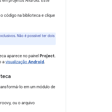
s em projetos Android. Este
 código na biblioteca e clique
lusivos. Não é possível ter dois
teca aparece no painel
Project
.
o a
visualização
Android
.
oteca
transformá-lo em um módulo de
roovy, ou o arquivo