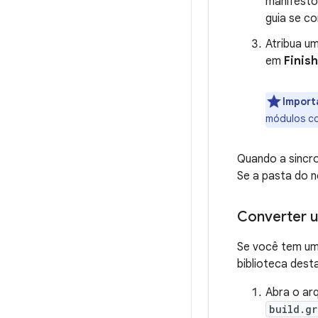
manifesto 
guia se co
Atribua um
em
Finish
Import
módulos c
Quando a sincro
Se a pasta do n
Converter u
Se você tem um
biblioteca dest
Abra o ar
build.gr