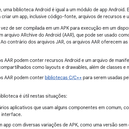
, uma biblioteca Android é igual a um módulo de app Android. El
 criar um app, inclusive código-fonte, arquivos de recursos e
 vez de ser compilada em um APK para execução em um disposi
m arquivo ARchive do Android (AAR), que pode ser usado co
 Ao contrário dos arquivos JAR, os arquivos AAR oferecem as 
os AAR podem conter recursos Android e um arquivo de manif
compartilhados como layouts e drawables, além de classes e 
os AAR podem conter
bibliotecas C/C++
para serem usadas pe
blioteca é útil nestas situações:
vários aplicativos que usam alguns componentes em comum, co
 interface.
um app com diversas variações de APK, como uma versão sem 