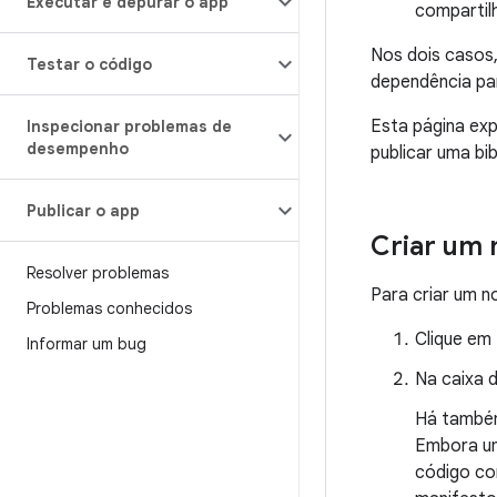
Executar e depurar o app
compartil
Nos dois casos,
Testar o código
dependência pa
Esta página exp
Inspecionar problemas de
desempenho
publicar uma bi
Publicar o app
Criar um 
Resolver problemas
Para criar um n
Problemas conhecidos
Clique em
Informar um bug
Na caixa 
Há também 
Embora um
código co