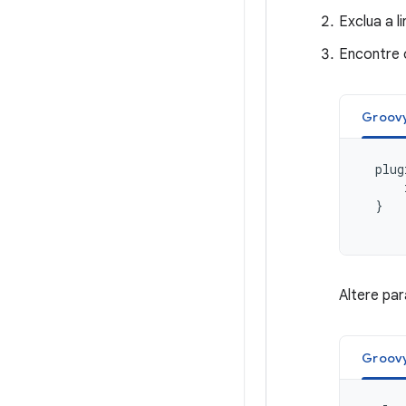
Exclua a l
Encontre o
Groov
plug
}
Altere par
Groov