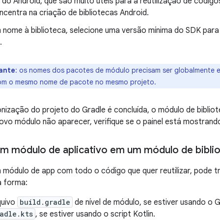
do Android, que são muito úteis para a reutilização de código
ncentra na criação de bibliotecas Android.
 nome à biblioteca, selecione uma versão mínima do SDK para o
.
ante
: os nomes dos pacotes de módulo precisam ser globalmente exc
om o mesmo nome de pacote no mesmo projeto.
nização do projeto do Gradle é concluída, o módulo de biblio
ovo módulo não aparecer, verifique se o painel está mostrand
m módulo de aplicativo em um módulo de bibli
 módulo de app com todo o código que quer reutilizar, pode 
a forma:
quivo
build.gradle
de nível de módulo, se estiver usando o G
adle.kts
, se estiver usando o script Kotlin.