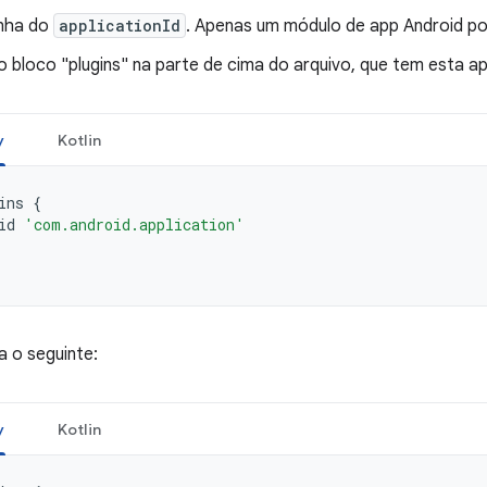
inha do
applicationId
. Apenas um módulo de app Android pod
 bloco "plugins" na parte de cima do arquivo, que tem esta ap
y
Kotlin
ins
{
id
'com.android.application'
a o seguinte:
y
Kotlin