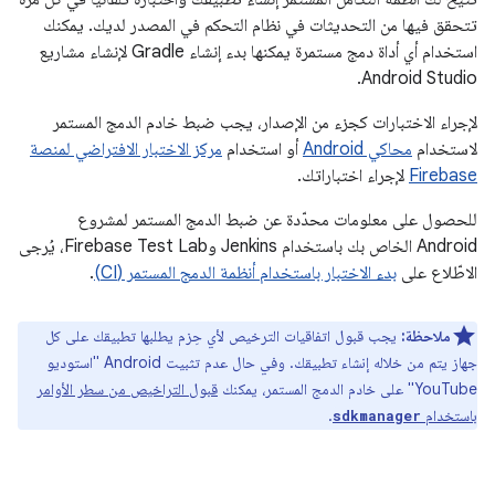
تتحقق فيها من التحديثات في نظام التحكم في المصدر لديك. يمكنك
استخدام أي أداة دمج مستمرة يمكنها بدء إنشاء Gradle لإنشاء مشاريع
Android Studio.
لإجراء الاختبارات كجزء من الإصدار، يجب ضبط خادم الدمج المستمر
لاستخدام
محاكي Android
أو استخدام
مركز الاختبار الافتراضي لمنصة
Firebase
لإجراء اختباراتك.
للحصول على معلومات محدّدة عن ضبط الدمج المستمر لمشروع
Android الخاص بك باستخدام Jenkins وFirebase Test Lab، يُرجى
الاطّلاع على
بدء الاختبار باستخدام أنظمة الدمج المستمر (CI)
.
ملاحظة:
يجب قبول اتفاقيات الترخيص لأي حِزم يطلبها تطبيقك على كل
جهاز يتم من خلاله إنشاء تطبيقك. وفي حال عدم تثبيت Android "استوديو
YouTube" على خادم الدمج المستمر، يمكنك
قبول التراخيص من سطر الأوامر
باستخدام
.
sdkmanager