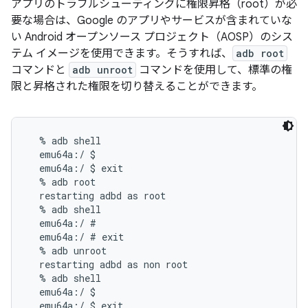
アプリのトラブルシューティングに権限昇格（root）が必
要な場合は、Google のアプリやサービスが含まれていな
い Android オープンソース プロジェクト（AOSP）のシス
テム イメージを使用できます。そうすれば、
adb root
コマンドと
adb unroot
コマンドを使用して、標準の権
限と昇格された権限を切り替えることができます。
  % adb shell

  emu64a:/ $

  emu64a:/ $ exit

  % adb root

  restarting adbd as root

  % adb shell

  emu64a:/ #

  emu64a:/ # exit

  % adb unroot

  restarting adbd as non root

  % adb shell

  emu64a:/ $

  emu64a:/ $ exit
