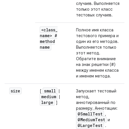
случаев. Выполняется
только этот класс
тестовых случаев.
<class
_
Полное имя класса
name>
#
тестового примера и
method
один из его методов.
name
Выполняется только
этот метод.
Обратите внимание
на знак решетки (#)
между именем класса
и именем метода.
size
small
[
|
Запускает тестовый
medium
|
метод,
large
]
аннотированный по
размеру. Аннотации:
@Small
Test
,
@Medium
Test
и
@Large
Test
.