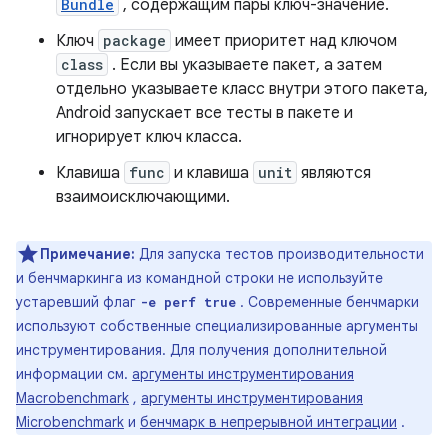
Bundle
, содержащим пары ключ-значение.
Ключ
package
имеет приоритет над ключом
class
. Если вы указываете пакет, а затем
отдельно указываете класс внутри этого пакета,
Android запускает все тесты в пакете и
игнорирует ключ класса.
Клавиша
func
и клавиша
unit
являются
взаимоисключающими.
Примечание:
Для запуска тестов производительности
и бенчмаркинга из командной строки не используйте
устаревший флаг
. Современные бенчмарки
-e perf true
используют собственные специализированные аргументы
инструментирования. Для получения дополнительной
информации см.
аргументы инструментирования
Macrobenchmark
,
аргументы инструментирования
Microbenchmark
и
бенчмарк в непрерывной интеграции
.