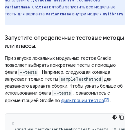
используйте
./gradlew
mylibrary
:connected
чтобы запустить все модульные
VariantName
UnitTest
тесты для варианта
внутри модуля
VariantName
mylibrary
.
Запустите определенные тестовые методы
или классы
.
При запуске локальных модульных тестов Gradle
позволяет выбирать конкретные тесты с помощью
флага
--tests
. Например, следующая команда
запускает только тесты
sampleTestMethod
для
указанного варианта сборки. Чтобы узнать больше об
использовании флага
--tests
, ознакомьтесь с
документацией Gradle по
фильтрации тестов
.
./gradlew test
VariantName