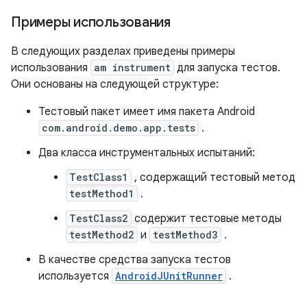
Примеры использования
В следующих разделах приведены примеры
использования
am instrument
для запуска тестов.
Они основаны на следующей структуре:
Тестовый пакет имеет имя пакета Android
com.android.demo.app.tests
.
Два класса инструментальных испытаний:
TestClass1
, содержащий тестовый метод
testMethod1
.
TestClass2
содержит тестовые методы
testMethod2
и
testMethod3
.
В качестве средства запуска тестов
используется
AndroidJUnitRunner
.