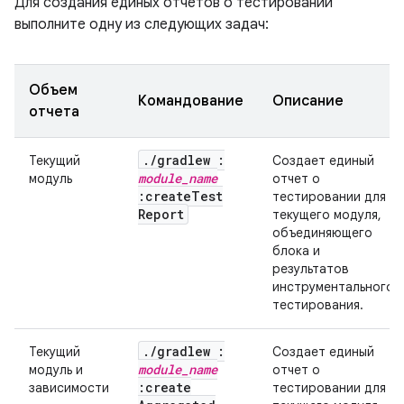
Для создания единых отчетов о тестировании
выполните одну из следующих задач:
Объем
Командование
Описание
отчета
.
/
gradlew :
Текущий
Создает единый
module
_
name
модуль
отчет о
:create
Test
тестировании для
Report
текущего модуля,
объединяющего
блока и
результатов
инструментального
тестирования.
.
/
gradlew :
Текущий
Создает единый
module
_
name
модуль и
отчет о
:create
зависимости
тестировании для