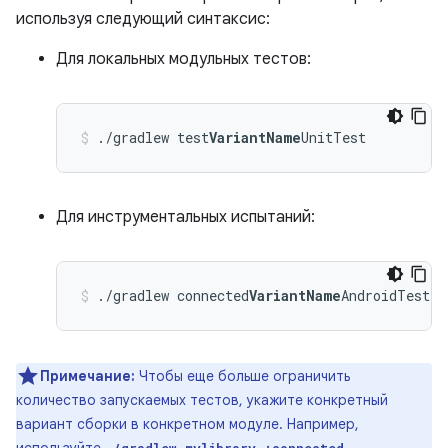
используя следующий синтаксис:
Для локальных модульных тестов:
./gradlew test
VariantName
UnitTest
Для инструментальных испытаний:
./gradlew connected
VariantName
AndroidTest
Примечание:
Чтобы еще больше ограничить
количество запускаемых тестов, укажите конкретный
вариант сборки в конкретном модуле. Например,