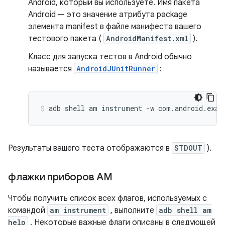
Android, который вы используете. Имя пакета
Android — это значение атрибута package
элемента manifest в файле манифеста вашего
тестового пакета (
AndroidManifest.xml
).
Класс для запуска тестов в Android обычно
называется
AndroidJUnitRunner
:
adb
shell
am
instrument
-w
com.android.exam
Результаты вашего теста отображаются в
STDOUT
).
флажки приборов AM
Чтобы получить список всех флагов, используемых с
командой
am instrument
, выполните
adb shell am
help
. Некоторые важные флаги описаны в следующей