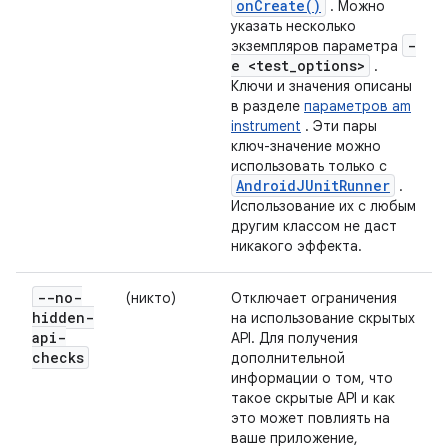
onCreate()
. Можно
указать несколько
-
экземпляров параметра
e <test
_
options>
.
Ключи и значения описаны
в разделе
параметров am
instrument
. Эти пары
ключ-значение можно
использовать только с
AndroidJUnitRunner
.
Использование их с любым
другим классом не даст
никакого эффекта.
--no-
(никто)
Отключает ограничения
hidden-
на использование скрытых
api-
API. Для получения
checks
дополнительной
информации о том, что
такое скрытые API и как
это может повлиять на
ваше приложение,