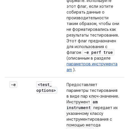
формате. Используйте
этот флаг, если хотите
собирать данные о
производительности
таким образом, чтобы они
не форматировались как
результаты тестирования.
Этот флаг предназначен
для использования с
-e perf true
флагом
(описанным в разделе
параметров инструмента
am
).
-e
<test
_
Предоставляет
options>
параметры тестирования
в виде пар ключ-значение.
am
Инструмент
instrument
передает их
указанному классу
инструментирования с
помощью метода