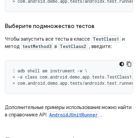
>
com.android.demo.app.tests/androidx.test.runner.
Выберите подмножество тестов
Чтобы запустить все тесты в классе
TestClass1
и
метод
testMethod3
в
TestClass2
, введите:
adb
shell
am
instrument
-w
\
>
-e
class
com.android.demo.app.tests.TestClass1,c
>
com.android.demo.app.tests/androidx.test.runner.
Дополнительные примеры использования можно найти
в справочнике API
AndroidJUnitRunner
.