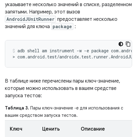
указываете несколько значений в списке, разделенном
запятыми. Например, этот вызов
AndroidJUnitRunner
предоставляет несколько
значений для ключа
package
:
adb
shell
am
instrument
-w
-e
package
com.androi
>
com.android.test/androidx.test.runner.AndroidJUn
В таблице ниже перечислены пары ключ-значение,
которые можно использовать в вашем средстве
запуска тестов:
Таблица 3.
Пары ключ-значение -e для использования с
вашим средством запуска тестов.
Ключ
Ценить
Описание