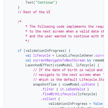
Text
(
"Continue"
)
}
// Rest of the UI
/*
        * The following code implements the requir
        * to the next screen when a valid date of 
        * and the user wanted to continue with the
        */
if
(
validationInProgress
)
{
val
lifecycle
=
LocalLifecycleOwner
.
curren
val
currentNavigateToNextScreen
by
remembe
LaunchedEffect
(
viewModel
,
lifecycle
)
{
// If the date of birth is valid and t
// navigate to the next screen when `l
// which is the default Lifecycle.Stat
snapshotFlow
{
viewModel
.
uiState
}
.
filter
{
it
.
isDobValid
}
.
flowWithLifecycle
(
lifecycle
)
.
collect
{
validationInProgress
=
false