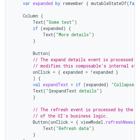
var
expanded
by
remember
{
mutableStateOf
(
fals
Column
{
Text
(
"Some text"
)
if
(
expanded
)
{
Text
(
"More details"
)
}
Button
(
// The expand details event is processed b
// modifies this composable's internal sta
onClick
=
{
expanded
=
!
expanded
}
)
{
val
expandText
=
if
(
expanded
)
"Collapse"
Text
(
"
$
expandText
 details"
)
}
// The refresh event is processed by the V
// of the UI's business logic.
Button
(
onClick
=
{
viewModel
.
refreshNews
()
Text
(
"Refresh data"
)
}