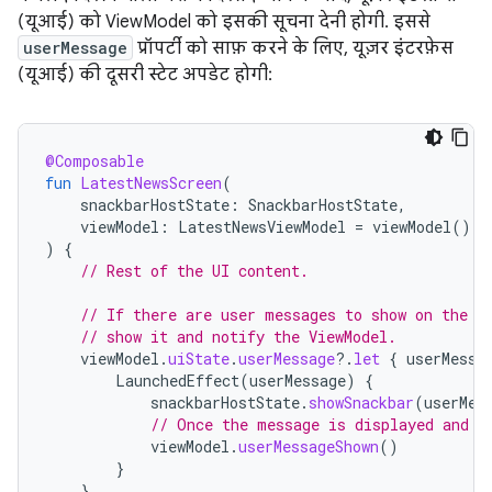
(यूआई) को ViewModel को इसकी सूचना देनी होगी. इससे
userMessage
प्रॉपर्टी को साफ़ करने के लिए, यूज़र इंटरफ़ेस
(यूआई) की दूसरी स्टेट अपडेट होगी:
@Composable
fun
LatestNewsScreen
(
snackbarHostState
:
SnackbarHostState
,
viewModel
:
LatestNewsViewModel
=
viewModel
(),
)
{
// Rest of the UI content.
// If there are user messages to show on the s
// show it and notify the ViewModel.
viewModel
.
uiState
.
userMessage
?.
let
{
userMessa
LaunchedEffect
(
userMessage
)
{
snackbarHostState
.
showSnackbar
(
userMes
// Once the message is displayed and d
viewModel
.
userMessageShown
()
}
}