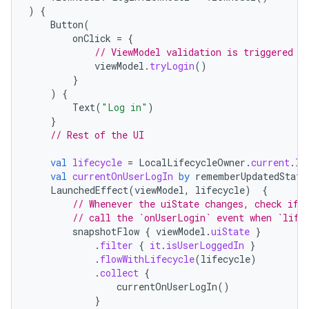
)
{
Button
(
onClick
=
{
// ViewModel validation is triggered
viewModel
.
tryLogin
()
}
)
{
Text
(
"Log in"
)
}
// Rest of the UI
val
lifecycle
=
LocalLifecycleOwner
.
current
.
li
val
currentOnUserLogIn
by
rememberUpdatedState
LaunchedEffect
(
viewModel
,
lifecycle
)
{
// Whenever the uiState changes, check if 
// call the `onUserLogin` event when `life
snapshotFlow
{
viewModel
.
uiState
}
.
filter
{
it
.
isUserLoggedIn
}
.
flowWithLifecycle
(
lifecycle
)
.
collect
{
currentOnUserLogIn
()
}