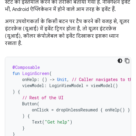
स्टेट का इस्तेमाल करने का तरीका बताया गया है. नेविगेशन इवेंट
भी, Android ऐप्लिकेशन में होने वाले आम तरह के इवेंट हैं.
अगर उपयोगकर्ता के किसी बटन पर टैप करने की वजह से, यूज़र
इंटरफ़ेस (यूआई) में इवेंट ट्रिगर होता है, तो यूज़र इंटरफ़ेस
(यूआई), कॉलर कंपोज़ेबल को इवेंट दिखाकर इसका ध्यान
रखता है.
@Composable
fun
LoginScreen
(
onHelp
:
()
-
>
Unit
,
// Caller navigates to the
viewModel
:
LoginViewModel
=
viewModel
()
)
{
// Rest of the UI
Button
(
onClick
=
dropUnlessResumed
{
onHelp
()
}
)
{
Text
(
"Get help"
)
}
}