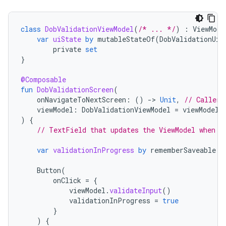
class
DobValidationViewModel
(
/* ... */
)
:
ViewMode
var
uiState
by
mutableStateOf
(
DobValidationUiS
private
set
}
@Composable
fun
DobValidationScreen
(
onNavigateToNextScreen
:
()
-
>
Unit
,
// Caller 
viewModel
:
DobValidationViewModel
=
viewModel
(
)
{
// TextField that updates the ViewModel when a
var
validationInProgress
by
rememberSaveable
{
Button
(
onClick
=
{
viewModel
.
validateInput
()
validationInProgress
=
true
}
)
{