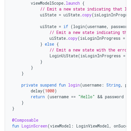
viewModelScope
.
launch
{
// Emit a new state indicating that lo
uiState
=
uiState
.
copy
(
isLoginInProgre
uiState
=
if
(
login
(
username
,
password
// Emit a new state indicating tha
uiState
.
copy
(
isLoginInProgress
=
f
}
else
{
// Emit a new state with the error
LoginUiState
(
isLoginInProgress
=
f
}
}
}
private
suspend
fun
login
(
username
:
String
,
pa
delay
(
1000
)
return
(
username
==
"Hello"
 && 
password
==
}
}
@Composable
fun
LoginScreen
(
viewModel
:
LoginViewModel
,
onSucce