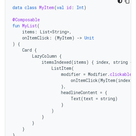
data
class
MyItem
(
val
id
:
Int
)
@Composable
fun
MyList
(
items
:
List<String>
,
onItemClick
:
(
MyItem
)
-
>
Unit
)
{
Card
{
LazyColumn
{
itemsIndexed
(
items
)
{
index
,
string
-
ListItem
(
modifier
=
Modifier
.
clickable
onItemClick
(
MyItem
(
index
))
},
headlineContent
=
{
Text
(
text
=
string
)
}
)
}
}
}
}