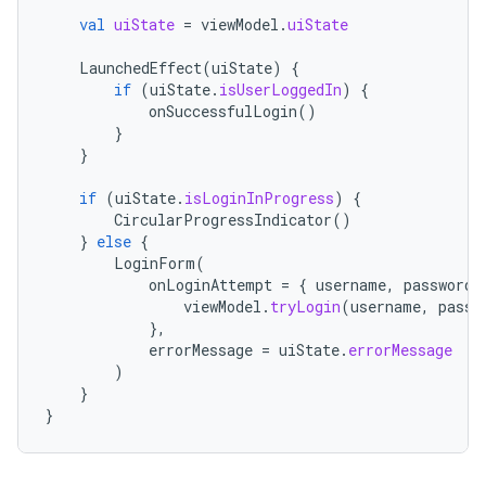
val
uiState
=
viewModel
.
uiState
LaunchedEffect
(
uiState
)
{
if
(
uiState
.
isUserLoggedIn
)
{
onSuccessfulLogin
()
}
}
if
(
uiState
.
isLoginInProgress
)
{
CircularProgressIndicator
()
}
else
{
LoginForm
(
onLoginAttempt
=
{
username
,
password
viewModel
.
tryLogin
(
username
,
passw
},
errorMessage
=
uiState
.
errorMessage
)
}
}