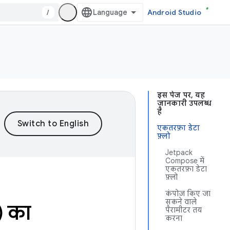
/
Android Studio
इस पेज पर, यह
जानकारी उपलब्ध
है
एकतरफ़ा डेटा
फ़्लो
Jetpack
Compose में
एकतरफ़ा डेटा
फ़्लो
कंपोज़ किए जा
सकने वाले
) का
पैरामीटर तय
करना