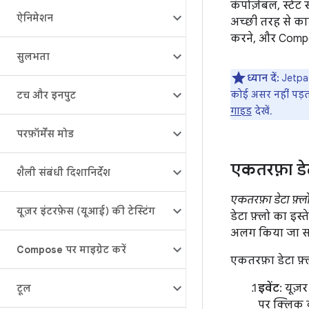
कंपोज़ेबल, स्टेट
ऐनिमेशन
अच्छी तरह से काम
करने, और Compos
सुलभता
ध्यान दें:
Jetpac
कोई असर नहीं पड़ता
टच और इनपुट
गाइड
देखें.
परफ़ॉर्मेंस मोड
एकतरफ़ा डेट
शैली संबंधी दिशानिर्देश
एकतरफ़ा डेटा फ़्ल
यूज़र इंटरफ़ेस (यूआई) की टेस्टिंग
डेटा फ़्लो का इस्
अलग किया जा सकता
Compose पर माइग्रेट करें
एकतरफ़ा डेटा फ़
इवेंट
: यूज़
टूल
पर क्लिक 