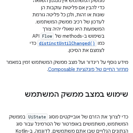
ממשק המשתמש אין מנגנון השוואה
כדי להבין אם פליטות עוקבות הן
שונות או זהות, ולכן כל פליטה גורמת
לעדכון של רכיב ממשק המשתמש.
המשמעות היא שאולי יהיה צורך
בשימוש ב-methods של
Flow
API
כמו
distinctUntilChanged()
כדי
לצמצם את הסיכון.
מידע נוסף על רינדור ועל מצב ממשק המשתמש זמין במאמר
מחזור החיים של פונקציות Composable
.
שימוש במצב ממשק המשתמש
כדי לצרוך את הזרם של אובייקטים מסוג
UiState
בממשק
המשתמש, משתמשים באופרטור של הטרמינל עבור סוג
הנתונים הגלויים שבו אתם משתמשים. לדוגמה, ב-Kotlin