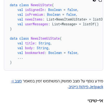
data
class
NewsUiState
(
val
isSignedIn
:
Boolean
=
false
,
val
isPremium
:
Boolean
=
false
,
val
newsItems
:
List<NewsItemUiState>
=
listOf
(
val
userMessages
:
List<Message>
=
listOf
()
)
data
class
NewsItemUiState
(
val
title
:
String
,
val
body
:
String
,
val
bookmarked
:
Boolean
=
false
,
...
)
מידע נוסף על מצב ממשק המשתמש זמין במאמר
מצב ו-
Jetpack פיתוח נייטיב
.
אי-שינוי