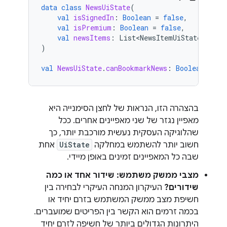
data
class
NewsUiState
(
val
isSignedIn
:
Boolean
=
false
,
val
isPremium
:
Boolean
=
false
,
val
newsItems
:
List<NewsItemUiState>
=
li
)
val
NewsUiState
.
canBookmarkNews
:
Boolean
get
(
בהצהרה הזו, הנראות של לחצן הסימנייה היא
מאפיין נגזר של שני מאפיינים אחרים. ככל
שהלוגיקה העסקית נעשית מורכבת יותר, כך
חשוב יותר להשתמש במחלקה
UiState
אחת
שבה כל המאפיינים זמינים באופן מיידי.
מצבי ממשק משתמש: שידור אחד או כמה
שידורים?
העיקרון המנחה העיקרי לבחירה בין
חשיפת מצב ממשק המשתמש בזרם יחיד או
בכמה זרמים הוא הקשר בין הפריטים שמועברים.
היתרונות הגדולים ביותר של חשיפה לזרם יחיד