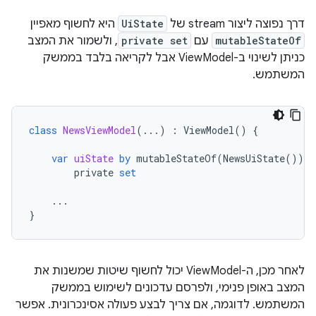
דרך נפוצה ליצור stream של
UiState
היא לחשוף מאפיין
mutableStateOf
עם
private set
, ולשמור את המצב
כניתן לשינוי ב-ViewModel אבל לקריאה בלבד בממשק
המשתמש.
class
NewsViewModel
(...)
:
ViewModel
()
{
var
uiState
by
mutableStateOf
(
NewsUiState
())
private
set
...
}
לאחר מכן, ה-ViewModel יכול לחשוף שיטות שמשנות את
המצב באופן פנימי, ולפרסם עדכונים לשימוש בממשק
המשתמש. לדוגמה, אם צריך לבצע פעולה אסינכרונית. אפשר