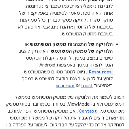
לגבי נתוני אפליקציות. כמו שכבר ציינו, דוגמה
אחת היא הוספת מאמר לסימנייה באפליקציה של
מחקר מקרה. לוגיקה עסקית בדרך כלל ממוקמת
בשכבות של הדומיין או הנתונים, אבל אף פעם לא
בשכבת ממשק המשתמש.
הלוגיקה של התנהגות ממשק המשתמש
או
הלוגיקה של ממשק המשתמש
היא
הדרך
להציג
שינויים במצב במסך. לדוגמה, קבלת הטקסט
הנכון להצגה במסך באמצעות Android
Resources
, ניווט למסך מסוים כשהמשתמש
לוחץ על לחצן או הצגת הודעה למשתמש במסך
באמצעות
toast
או
snackbar
.
חשוב לשמור את הלוגיקה של ממשק המשתמש בממשק
המשתמש ולא ב-ViewModel, במיוחד כשמדובר בסוגי ממשק
משתמש כמו
Context
. אם ממשק המשתמש הופך למורכב
מדי ואתם רוצים להעביר את הלוגיקה של ממשק המשתמש
למחלקה אחרת כדי להקל על הבדיקות ולשמור על הפרדה בין