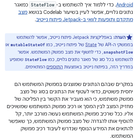
Android
. כדי ללמוד איך להשתמש ב-
StateFlow
כמאגר
נתונים גלויים, אפשר לעיין בשיעור Codelab בנושא
מצב
מתקדם ותופעות לוואי ב-Jetpack פיתוח נייטיב
.
הערה:
באפליקציות Jetpack פיתוח נייטיב, אפשר להשתמש
בממשקי ה-API של
State
של פיתוח נייטיב, כמו
או
mutableStateOf
, כדי לחשוף את מצב ממשק המשתמש. אפשר
snapshotFlow
להשתמש בכל סוג של מאגר נתונים גלויים, כמו
שמופיע
StateFlow
במדריך הזה, בפיתוח נייטיב באמצעות
התוספים
המתאימים.
במקרים שבהם הנתונים שמוצגים בממשק המשתמש הם
יחסית פשוטים, כדאי לעטוף את הנתונים בסוג של מצב
ממשק משתמש, כי הוא מעביר את הקשר בין הפליטה של
מחזיק המצב לבין המסך או רכיב ממשק המשתמש שמשויכים
אליו. ככל שרכיב ממשק המשתמש נעשה מורכב יותר, קל
להוסיף אותו להגדרה של מצב ממשק המשתמש, כך שאפשר
להתאים את המידע הנוסף שנדרש לעיבוד רכיב ממשק
המשתמש.