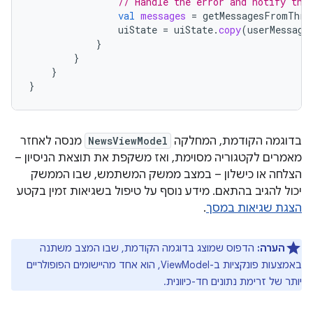
// Handle the error and notify the
val
messages
=
getMessagesFromThro
uiState
=
uiState
.
copy
(
userMessage
}
}
}
}
בדוגמה הקודמת, המחלקה
NewsViewModel
מנסה לאחזר
מאמרים לקטגוריה מסוימת, ואז משקפת את תוצאת הניסיון –
הצלחה או כישלון – במצב ממשק המשתמש, שבו הממשק
יכול להגיב בהתאם. מידע נוסף על טיפול בשגיאות זמין בקטע
הצגת שגיאות במסך
.
הערה:
הדפוס שמוצג בדוגמה הקודמת, שבו המצב משתנה
באמצעות פונקציות ב-ViewModel, הוא אחד מהיישומים הפופולריים
יותר של זרימת נתונים חד-כיוונית.