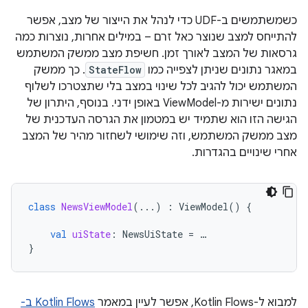
כשמשתמשים ב-UDF כדי לנהל את הייצור של מצב, אפשר
להתייחס למצב שנוצר כאל זרם – במילים אחרות, נוצרות כמה
גרסאות של המצב לאורך זמן. חשיפת מצב ממשק המשתמש
במאגר נתונים שניתן לצפייה כמו
StateFlow
. כך ממשק
המשתמש יכול להגיב לכל שינוי במצב בלי שתצטרכו לשלוף
נתונים ישירות מ-ViewModel באופן ידני. בנוסף, היתרון של
הגישה הזו הוא שתמיד יש במטמון את הגרסה העדכנית של
מצב ממשק המשתמש, וזה שימושי לשחזור מהיר של המצב
אחרי שינויים בהגדרות.
class
NewsViewModel
(...)
:
ViewModel
()
{
val
uiState
:
NewsUiState
=
…
}
למבוא ל-Kotlin Flows, אפשר לעיין במאמר
Kotlin Flows ב-