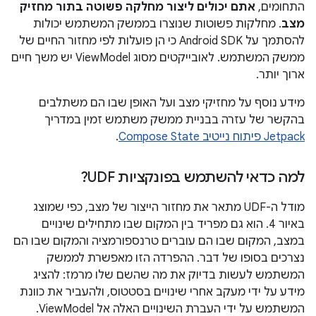
התחומים,
אתם יכולים ליצור מחלקה פשוטה בתור מחזיק
מצב
. מחלקות פשוטות שנוצרו בממשק המשתמש יכולות
להסתמך על Android SDK כי הן פועלות לפי מחזור החיים של
ממשק המשתמש. לאובייקטים מסוג ViewModel יש משך חיים
ארוך יותר.
מידע נוסף על מחזיקי מצב ועל האופן שבו הם משתלבים
בהקשר של עזרה בבניית ממשק משתמש זמין במדריך
Jetpack פיתוח נייטיב Compose State
.
למה כדאי להשתמש בפונקציות UDF?
מודל ה-UDF מתאר את מחזור הייצור של מצב, כפי שמוצג
באיור 4. הוא גם מפריד בין המקום שבו מתחילים שינויים
במצב, המקום שבו הם עוברים טרנספורמציה והמקום שבו הם
נצרכים בסופו של דבר. ההפרדה הזו מאפשרת לממשק
המשתמש לעשות בדיוק את מה שהשם שלו מרמז: להציג
מידע על ידי מעקב אחרי שינויים בסטטוס, ולהעביר את כוונת
המשתמש על ידי העברת השינויים האלה אל ViewModel.