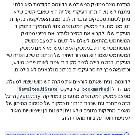
הגדרת מצב ממשק המשתמש בדוגמה הקודמת היא בלתי
ניתנת לשינוי. היתרון העיקרי של זה הוא שאובייקטים שלא
ניתן לשנות מספקים ערבויות לגבי מצב האפליקציה בנקודת
זמן מסוימת. כך ממשק המשתמש פנוי להתמקד בתפקיד
העיקרי שלו: לקרוא את המצב ולעדכן את רכיבי ממשק
המשתמש בהתאם. לעולם אל תשנו את מצב ממשק
המשתמש ישירות בממשק המשתמש, אלא אם ממשק
המשתמש עצמו הוא המקור היחיד של הנתונים שלו. הפרה של
העיקרון הזה מובילה לכמה מקורות אמת לאותו פריט מידע,
וכתוצאה מכך לחוסר עקביות בנתונים ולבאגים לא בולטים.
לדוגמה, נניח שאתם קוראים את מקרה השימוש שצוין למעלה.
אם הדגל
bookmarked
באובייקט
NewsItemUiState
ממצב ממשק המשתמש מתעדכן במחלקה
Activity
, הדגל
הזה מתחרה עם שכבת הנתונים כמקור של סטטוס הסימון של
מאמר. מחלקות נתונים שלא ניתן לשנות הן שימושיות מאוד
למניעת חוסר עקביות מהסוג הזה.