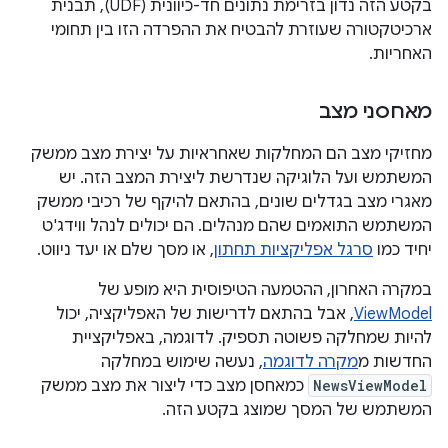
בקטע הזה נדון בזרימת נתונים חד-כיוונית (UDF), תבנית
ארכיטקטורה שעוזרת להבטיח את ההפרדה הזו בין תחומי
האחריות.
מאחסני מצב
מחזיקי מצב הם המחלקות שאחראיות על יצירת מצב ממשק
המשתמש ועל הלוגיקה שנדרשת ליצירת המצב הזה. יש
מאגרי מצב בגדלים שונים, בהתאם להיקף של רכיבי ממשק
המשתמש התואמים שהם מנהלים. הם יכולים לנהל ווידג'ט
יחיד כמו
סרגל אפליקציות תחתון
, או מסך שלם או יעד ניווט.
במקרה האחרון, ההטמעה הטיפוסית היא מופע של
ViewModel
, אבל בהתאם לדרישות של האפליקציה, יכול
להיות שמחלקה פשוטה תספיק. לדוגמה, באפליקציית
החדשות מ
מקרה לדוגמה
, נעשה שימוש במחלקה
NewsViewModel
כמאחסן מצב כדי ליצור את מצב ממשק
המשתמש של המסך שמוצג בקטע הזה.