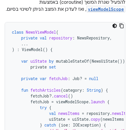
להפעיל שגרת המשך (coroutine) באמצעות
viewModelScope
, ואז לעדכן את המצב הניתן לשינוי בסיום.
class
NewsViewModel
(
private
val
repository
:
NewsRepository
,
...
)
:
ViewModel
()
{
var
uiState
by
mutableStateOf
(
NewsUiState
())
private
set
private
var
fetchJob
:
Job? 
=
null
fun
fetchArticles
(
category
:
String
)
{
fetchJob
?.
cancel
()
fetchJob
=
viewModelScope
.
launch
{
try
{
val
newsItems
=
repository
.
newsIte
uiState
=
uiState
.
copy
(
newsItems
=
}
catch
(
ioe
:
IOException
)
{