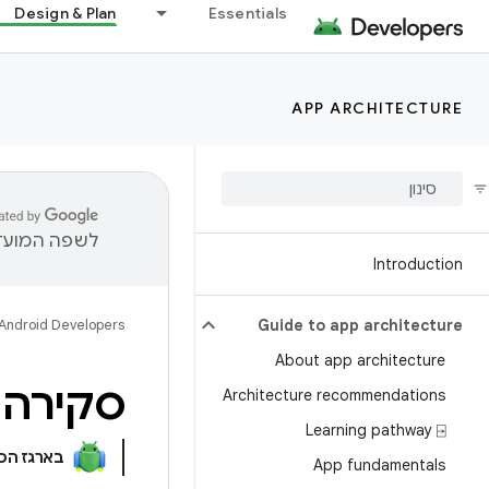
Design & Plan
Essentials
APP ARCHITECTURE
לשפה המועדפ
Introduction
Android Developers
Guide to app architecture
About app architecture
סקירה כל
Architecture recommendations
Learning pathway ⍈
בארגז הכ
App fundamentals