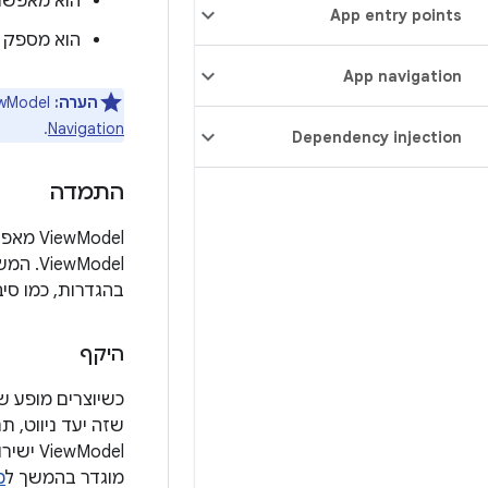
הוא מאפשר
App entry points
הוא מספק ג
App navigation
הערה:
ViewModel תומך באופן מלא בשילוב עם
.
Navigation
Dependency injection
התמדה
wModel
בהגדרות, כמו סי
היקף
כשיוצרים מופע של ViewModel, מעבירים לו אובייקט שמטמיע 
שזה יעד ניווט, 
ViewModel ישירות לרכיב שאפשר להרכיב באמצעות
מוגדר בהמשך ל
מ