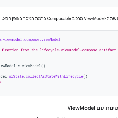
ברמת המסך באופן הבא:
e.viewmodel.compose.viewModel
 function from the lifecycle-viewmodel-compose artifact
iewModel
=
viewModel
()
odel
.
uiState
.
collectAsStateWithLifecycle
()
s
ות עם View
Model