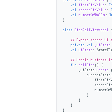
val
firstDieValue
:
I
val
secondDieValue
:
val
numberOfRolls
:
I
)
class
DiceRollViewModel
// Expose screen UI 
private
val
_uiState
val
uiState
:
StateFl
// Handle business l
fun
rollDice
()
{
_uiState
.
update
currentState
firstDie
secondDi
numberOf
)
}
}
}