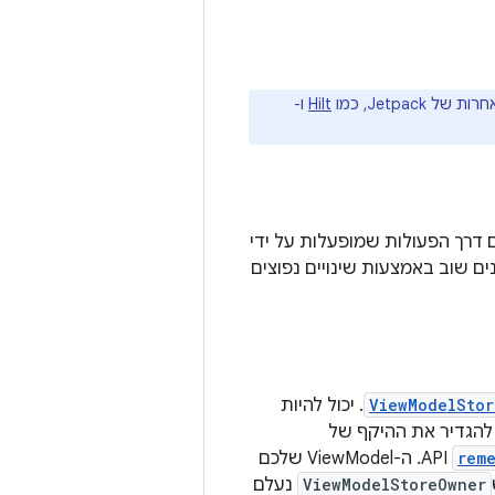
Jetpack, כמו
Hilt
ו-
Vi מאפשר שמירה של נתונים גם דרך המצב שמוחזק על ידי ViewModel וגם דרך הפעולות שמופעלות על ידי
ונים שוב באמצעות שינויים נפוצים
ViewModelStor
. יכול להיות
 להגדיר את ההיקף של
rem
API. ה-ViewModel שלכם
ViewModelStoreOwner
נעלם