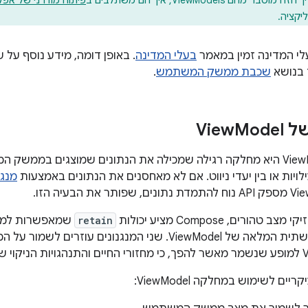
וסבר מהם ViewModels, איך הם משתלבים ב
פיתוח מודרני של אפליקציו
יקציה.
לי המדינה זמין במאמר
בעלי המדינה
. באופן דומה, מידע נוסף ע
ך בנושא
שכבת ממשק המשתמש
.
Vie
Model
החלופה ל-ViewModel היא מחלקה רגילה שמכילה את הנתונים שמוצגים במ
לויות או בין יעדי ניווט. אם לא מאחסנים את הנתונים באמצעות
מנגנ
הורים, Compose מציע יכולות
retain
שמאפשרות למחל
בהגדרות בלי התשתית המלאה של ViewModel. שני המנגנונים 
יים לשימוש במחלקה ViewModel: