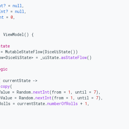
nt?
=
null
,
Int?
=
null
,
nt
=
0
,
:
ViewModel
()
{
state
=
MutableStateFlow
(
DiceUiState
())
ow<DiceUiState>
=
_uiState
.
asStateFlow
()
ogic
{
currentState
-
.
copy
(
Value
=
Random
.
nextInt
(
from
=
1
,
until
=
7
),
eValue
=
Random
.
nextInt
(
from
=
1
,
until
=
7
),
Rolls
=
currentState
.
numberOfRolls
+
1
,