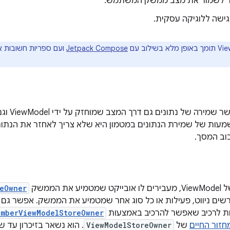
 לשמור את מצב ממשק המשתמש.
ישה ללוגיקה עסקית.
Jetpack Compose
ועם ספריות חשובות אחרות של 
‫ewModel
Vie. המשמעות של שמירת הנתונים במטמון היא שלא צריך לאחזר את הנת
בוב המסך.
את הממשק
eOwner
תרשים ניווט, פעילות או כל סוג אחר שמטמיע את הממשק. אפשר גם
emberViewModelStoreOwner
חזור החיים
של
ViewModelStoreOwner
. הוא נשאר בזיכרון עד ש