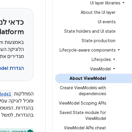
UI layer libraries
About the UI layer
UI events
latform
State holders and UI state
State production
הלוגיקה העס
Lifecycle-aware components
מגדירים את ViewModel ומשתמשים בו ב-P
Lifecycles
הגדרת ViewModel ל-KMP‏ →
View
Model
About View
Model
Create View
Models with
dependencies
המחלקות
Model
ומכיל לוגיקה עסק
View
Model Scoping APIs
בהגדרות. המשמעו
Saved State module for
בהגדרות, למשל 
View
Model
View
Model APIs cheat