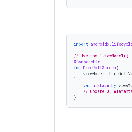
import
androidx.lifecycl
// Use the 'viewModel()'
@Composable
fun
DiceRollScreen
(
viewModel
:
DiceRollV
)
{
val
uiState
by
viewM
// Update UI element
}