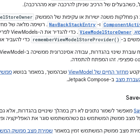
ל, כשהבעלים של הרכיב שניתן להרכבה יוצא מההרכבה).
 הן מחלקות משנה ישירות או עקיפות של הממשק
elStoreOwner
ComponentActi
ו-
NavBackStackEntry
. רשימה מלאה של מחל
שא
ViewModelStoreOwner
. כדי להגדיר את ה-ViewModels לפריטים ספציפיים ב-
משים ב-
rememberViewModelStoreProvider()
כדי להעביר את
בקטע
מחזור החיים של ViewModel
שבהמשך, במאמר בנושא
ממשקי API של l Scoping
עברת מצב
ב-Jetpack Compose.
Save
Sa
מאפשר לשמור נתונים לא רק במהלך שינויים בהגדרות, אלא גם ב
 מצב ממשק המשתמש גם כשהמשתמש סוגר את האפליקציה ופותח
מירת מצב ממשק המשתמש זמין במאמר
שמירת מצב ממשק המשתמ