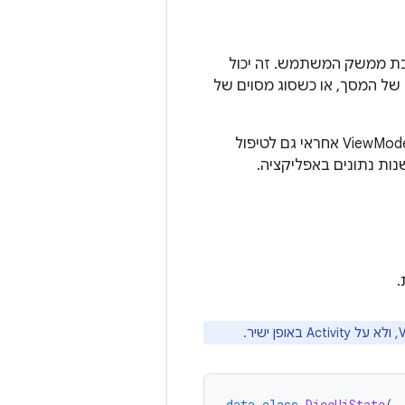
בת ממשק המשתמש. זה יכול
של המסך, או כשסוג מסוים של
‫ViewModel הוא המקום הנכון לטפל בלוגיקה עסקית בשכבת ממשק המשתמש. ה-ViewModel אחראי גם לטיפול
נות נתונים באפליקציה.
data
class
DiceUiState
(