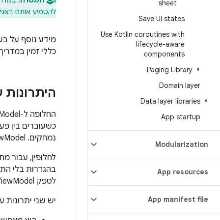
המטרה:
במדריך הזה מ
sheet
להטמיע אותם באפל
Save UI states
Use Kotlin coroutines with
מידע נוסף על בע
lifecycle-aware
כללי זמין במדרי
components
Paging Library
Domain layer
היתרונות של w
Data layer libraries
App startup
כשעוברים בין פעי
נמחקים. ‫ViewModel מספק API נוח להתמדת נתונים, שפותר את הבעיה הזו.
Modularization
לחלופין, עבור מחזיקי מצב ט
App resources
לספק ViewModel למופע שנשמר מאשר להפך, כי מחזורי החיים והתנהגויות הניקוי שלהם שונים.
App manifest file
יש שני יתרונות עיקר