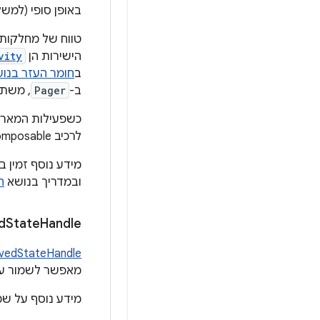
באופן סופי (למש
טווח של מחלקות
הישירות הן
vity
ב
חומר העזר בנו
ב-
Pager
, משת
לרכיב composable ספציפי. זהו המפתח להתמדה.
מידע נוסף זמין 
ובמדריך בנושא
ה
d
State
Handle
vedStateHandle
מאפשר לשמור על
מידע נוסף על ש