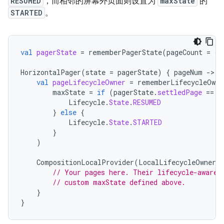
RESUMED
，而相邻的屏幕外页面则设置为
maxState
的
STARTED
。
val
pagerState
=
rememberPagerState
(
pageCount
=
{
HorizontalPager
(
state
=
pagerState
)
{
pageNum
-
val
pageLifecycleOwner
=
rememberLifecycleOwne
maxState
=
if
(
pagerState
.
settledPage
==
p
Lifecycle
.
State
.
RESUMED
}
else
{
Lifecycle
.
State
.
STARTED
}
)
CompositionLocalProvider
(
LocalLifecycleOwner
p
// Your pages here. Their lifecycle-aware 
// custom maxState defined above.
}
}