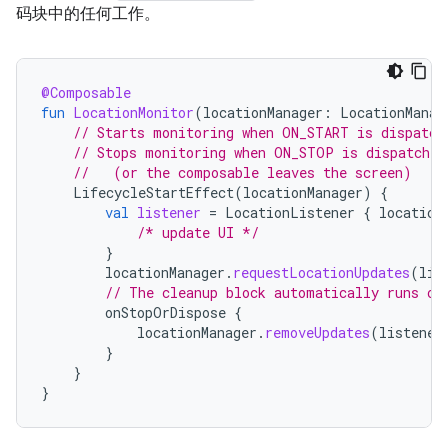
码块中的任何工作。
@Composable
fun
LocationMonitor
(
locationManager
:
LocationManag
// Starts monitoring when ON_START is dispatch
// Stops monitoring when ON_STOP is dispatched
//   (or the composable leaves the screen)
LifecycleStartEffect
(
locationManager
)
{
val
listener
=
LocationListener
{
location
/* update UI */
}
locationManager
.
requestLocationUpdates
(
lis
// The cleanup block automatically runs on
onStopOrDispose
{
locationManager
.
removeUpdates
(
listener
}
}
}