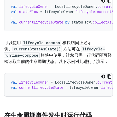
val
lifecycleOwner
=
LocalLifecycleOwner
.
current
val
stateFlow
=
lifecycleOwner
.
lifecycle
.
currentSt
…
val
currentLifecycleState
by
stateFlow
.
collectAsSt
可以使用
lifecycle-common
模块访问上述示
例。
currentStateAsState()
方法可在
lifecycle-
runtime-compose
模块中使用，让您只需一行代码即可轻
松读取当前的生命周期状态。以下示例对此进行了演示：
val
lifecycleOwner
=
LocalLifecycleOwner
.
current
val
currentLifecycleState
=
lifecycleOwner
.
lifecyc
在生命周期事件发生时运行代码