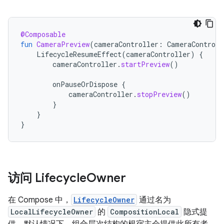
@Composable
fun
CameraPreview
(
cameraController
:
CameraControll
LifecycleResumeEffect
(
cameraController
)
{
cameraController
.
startPreview
()
onPauseOrDispose
{
cameraController
.
stopPreview
()
}
}
}
访问 Lifecycle
Owner
在 Compose 中，
LifecycleOwner
通过名为
LocalLifecycleOwner
的
CompositionLocal
隐式提