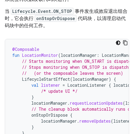
当
Lifecycle.Event.ON_STOP
事件发生或效应退出组合
时，它会执行
onStopOrDispose
代码块，以清理启动代
码块中的任何工作。
@Composable
fun
LocationMonitor
(
locationManager
:
LocationManag
// Starts monitoring when ON_START is dispatch
// Stops monitoring when ON_STOP is dispatched
//   (or the composable leaves the screen)
LifecycleStartEffect
(
locationManager
)
{
val
listener
=
LocationListener
{
location
/* update UI */
}
locationManager
.
requestLocationUpdates
(
lis
// The cleanup block automatically runs on
onStopOrDispose
{
locationManager
.
removeUpdates
(
listener
}
}