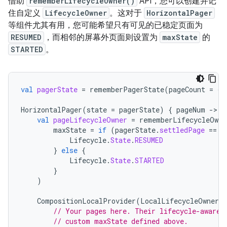
借助
rememberLifecycleOwner()
API，您可以创建并记
住自定义
LifecycleOwner
。这对于
HorizontalPager
等组件尤其有用，您可能希望只有可见的已稳定页面为
RESUMED
，而相邻的屏幕外页面则设置为
maxState
的
STARTED
。
val
pagerState
=
rememberPagerState
(
pageCount
=
{
HorizontalPager
(
state
=
pagerState
)
{
pageNum
-
val
pageLifecycleOwner
=
rememberLifecycleOwne
maxState
=
if
(
pagerState
.
settledPage
==
p
Lifecycle
.
State
.
RESUMED
}
else
{
Lifecycle
.
State
.
STARTED
}
)
CompositionLocalProvider
(
LocalLifecycleOwner
p
// Your pages here. Their lifecycle-aware 
// custom maxState defined above.