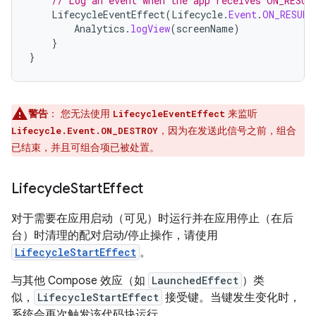
// Log an event when the app receives ON_RESUM
LifecycleEventEffect
(
Lifecycle
.
Event
.
ON_RESUME
Analytics
.
logView
(
screenName
)
}
}
警告
：
您无法使用
来监听
LifecycleEventEffect
，因为在发送此信号之前，组合
Lifecycle.Event.ON_DESTROY
已结束，并且可组合项已被处置。
Lifecycle
Start
Effect
对于需要在应用启动（可见）时运行并在应用停止（在后
台）时清理的配对启动/停止操作，请使用
LifecycleStartEffect
。
与其他 Compose 效应（如
LaunchedEffect
）类
似，
LifecycleStartEffect
接受键。当键发生变化时，
系统会再次触发该代码块运行。