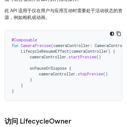
此 API 适用于仅在用户与应用互动时需要处于活动状态的资
源，例如相机或动画。
@Composable
fun
CameraPreview
(
cameraController
:
CameraControll
LifecycleResumeEffect
(
cameraController
)
{
cameraController
.
startPreview
()
onPauseOrDispose
{
cameraController
.
stopPreview
()
}
}
}
访问 Lifecycle
Owner