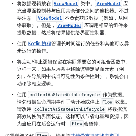
将数据逻辑放在
ViewModel
类中。
ViewModel
应
充当界面控制器与应用其余部分之间的连接器。不过
要注意，
ViewModel
不负责获取数据（例如，从网
络获取）。但是，
ViewModel
应调用相应的组件来
提取数据，然后将结果提供给界面控制器。
使用
Kotlin 协程
管理长时间运行的任务和其他可以异
步运行的操作。
将启动/停止逻辑保留在实际需要它的可组合函数中。
这样一来，如果从屏幕中移除该特定界面元素（例
如，在导航图中或当可见性为条件性时），系统会自
动移除相应逻辑。
使用
collectAsStateWithLifecycle
作为数据。
请勿根据生命周期事件手动开始或停止
Flow
收集。
请改用
collectAsStateWithLifecycle
将数据流
高效转换为界面状态。这样可以节省电量和资源，因
为当应用在后台运行时，
Flow
会暂停。
Flow