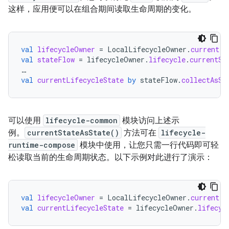
这样，应用便可以在组合期间读取生命周期的变化。
val
lifecycleOwner
=
LocalLifecycleOwner
.
current
val
stateFlow
=
lifecycleOwner
.
lifecycle
.
currentSt
…
val
currentLifecycleState
by
stateFlow
.
collectAsSt
可以使用
lifecycle-common
模块访问上述示
例。
currentStateAsState()
方法可在
lifecycle-
runtime-compose
模块中使用，让您只需一行代码即可轻
松读取当前的生命周期状态。以下示例对此进行了演示：
val
lifecycleOwner
=
LocalLifecycleOwner
.
current
val
currentLifecycleState
=
lifecycleOwner
.
lifecyc