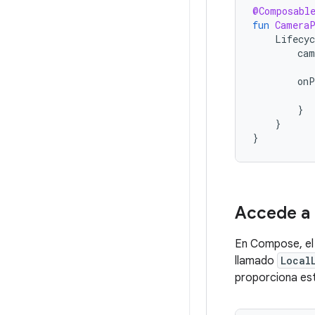
@Composabl
fun
Camera
Lifecyc
cam
onP
}
}
}
Accede a 
En Compose, e
llamado
Local
proporciona est