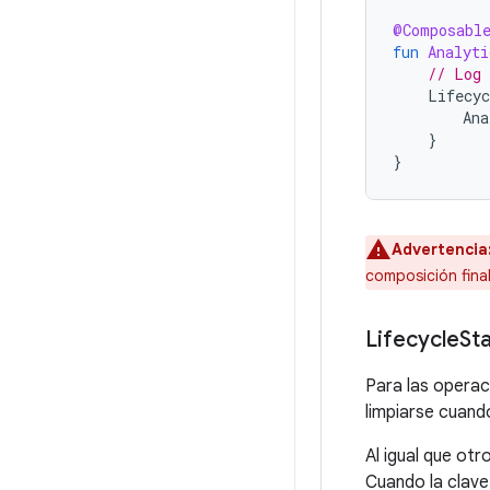
@Composabl
fun
Analyti
// Log 
Lifecyc
Ana
}
}
Advertencia
composición fina
Lifecycle
Sta
Para las operaci
limpiarse cuand
Al igual que o
Cuando la clave