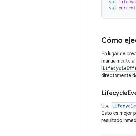
val
lifecyc
val
current
Cómo ejec
En lugar de cre
manualmente al c
LifecycleEff
directamente d
Lifecycle
Ev
Usa
Lifecycle
Esto es mejor pa
resultado inmed