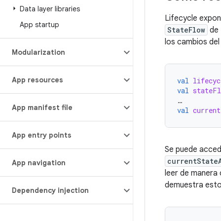
Data layer libraries
Lifecycle expo
App startup
StateFlow
de 
los cambios del
Modularization
App resources
val
lifecyc
val
stateFl
…
App manifest file
val
current
App entry points
Se puede accede
currentState
App navigation
leer de manera c
demuestra esto
Dependency injection