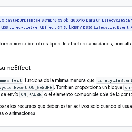
que
siempre es obligatorio para un
onStopOrDispose
LifecycleSta
, usa
en su lugar y pasa
LifecycleEventEffect
Lifecycle.Event.
formación sobre otros tipos de efectos secundarios, consult
sume
Effect
umeEffect
funciona de la misma manera que
LifecycleStar
cycle.Event.ON_RESUME
. También proporciona un bloque
on
 se envía
ON_PAUSE
o el elemento componible sale de la panta
l para los recursos que deben estar activos solo cuando el usua
as o animaciones.