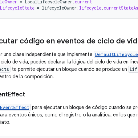
leOwner
=
LocalLifecycleOwner
.
current
LifecycleState
=
lifecycleOwner
.
lifecycle
.
currentStateA
utar código en eventos de ciclo de vid
ar una clase independiente que implemente
DefaultLifecycle
iclo de vida, puedes declarar la lógica del ciclo de vida en lí
ects
te permite ejecutar un bloque cuando se produce un
Lif
entro de la composición.
ent
Effect
EventEffect
para ejecutar un bloque de código cuando se pr
ra eventos únicos, como el registro o la analítica, en los que 
iato.