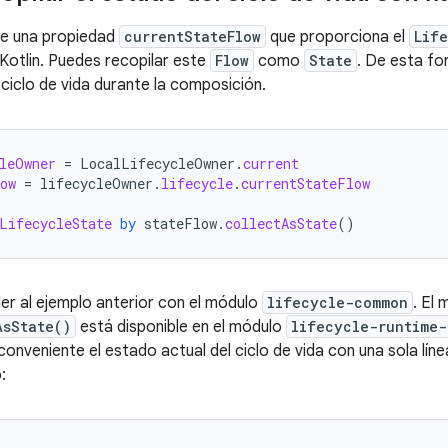
ne una propiedad
currentStateFlow
que proporciona el
Lif
Kotlin. Puedes recopilar este
Flow
como
State
. De esta fo
 ciclo de vida durante la composición.
leOwner
=
LocalLifecycleOwner
.
current
ow
=
lifecycleOwner
.
lifecycle
.
currentStateFlow
LifecycleState
by
stateFlow
.
collectAsState
()
r al ejemplo anterior con el módulo
lifecycle-common
. El
AsState()
está disponible en el módulo
lifecycle-runtime-
onveniente el estado actual del ciclo de vida con una sola línea
: