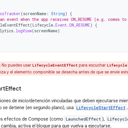
e
csTracker
(
screenName
:
String
)
{
an event when the app receives ON_RESUME (e.g. comes to
leEventEffect
(
Lifecycle
.
Event
.
ON_RESUME
)
{
lytics
.
logView
(
screenName
)
:
No puedes usar
para escuchar
LifecycleEventEffect
Lifecycle
liza y el elemento componible se desecha antes de que se envíe este
rt
Effect
ones de inicio/detención vinculadas que deben ejecutarse mientra
o se detiene (en segundo plano), usa
LifecycleStartEffect
.
tros efectos de Compose (como
LaunchedEffect
),
Lifecycl
 cambia, activa el bloque para que vuelva a ejecutarse.