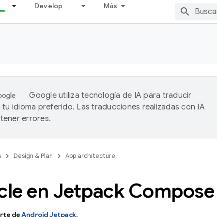
Develop
Más
Google utiliza tecnología de IA para traducir
 tu idioma preferido. Las traducciones realizadas con IA
ener errores.
s
Design & Plan
App architecture
ycle en Jetpack Compos
rte de
Android Jetpack
.