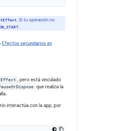
. Si tu operación no
rtEffect
.
ON_START
a
Efectos secundarios en
tEffect
, pero está vinculado
PauseOrDispose
que realiza la
lla.
rio interactúa con la app, por