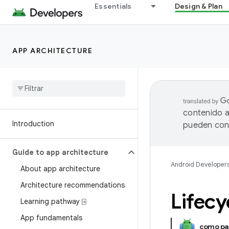
Essentials
Design & Plan
APP ARCHITECTURE
contenido a
Introduction
pueden cont
Guide to app architecture
Android Developer
About app architecture
Architecture recommendations
Lifec
Learning pathway ⍈
App fundamentals
como pa