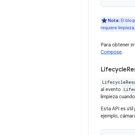
Nota:
El blo
requiere limpieza
Para obtener in
Compose
.
Lifecycle
Re
LifecycleRes
al evento
Life
limpieza cuando
Esta API es úti
ejemplo, cámar