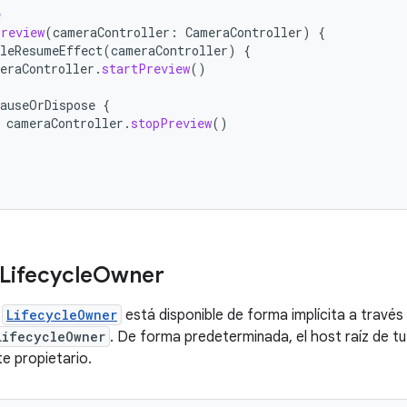
e
Preview
(
cameraController
:
CameraController
)
{
leResumeEffect
(
cameraController
)
{
eraController
.
startPreview
()
auseOrDispose
{
cameraController
.
stopPreview
()
Lifecycle
Owner
l
LifecycleOwner
está disponible de forma implícita a travé
LifecycleOwner
. De forma predeterminada, el host raíz de t
e propietario.