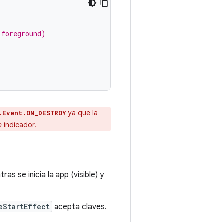
 foreground)
ya que la
.Event.ON_DESTROY
 indicador.
s se inicia la app (visible) y
eStartEffect
acepta claves.