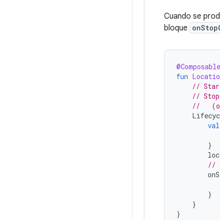
Cuando se prod
bloque
onStop
@Composabl
fun
Locatio
// Star
// Stop
//   (o
Lifecyc
val
}
loc
// 
onS
}
}
}