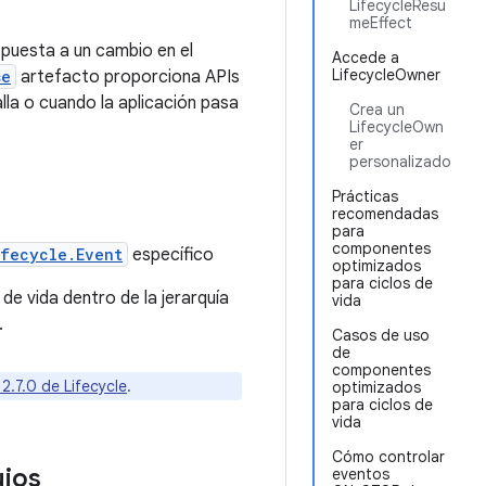
LifecycleResu
meEffect
puesta a un cambio en el
Accede a
LifecycleOwner
se
artefacto proporciona APIs
la o cuando la aplicación pasa
Crea un
LifecycleOwn
er
personalizado
Prácticas
recomendadas
para
componentes
ifecycle.Event
específico
optimizados
para ciclos de
e vida dentro de la jerarquía
vida
.
Casos de uso
de
componentes
 2.7.0 de Lifecycle
.
optimizados
para ciclos de
vida
Cómo controlar
ujos
eventos