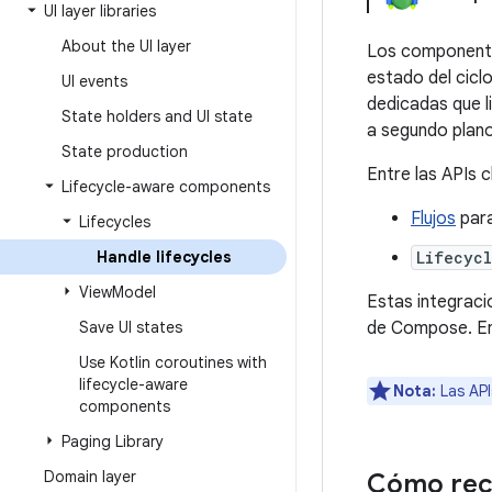
UI layer libraries
About the UI layer
Los componentes
estado del ciclo
UI events
dedicadas que l
State holders and UI state
a segundo plano
State production
Entre las APIs c
Lifecycle-aware components
Flujos
para
Lifecycles
Handle lifecycles
Lifecycl
View
Model
Estas integraci
Save UI states
de Compose. En
Use Kotlin coroutines with
lifecycle-aware
Nota:
Las API
components
Paging Library
Domain layer
Cómo recop