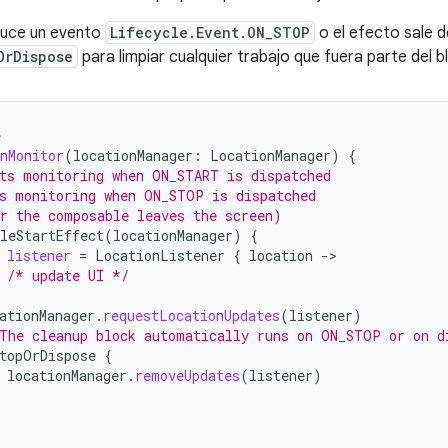
uce un evento
Lifecycle.Event.ON_STOP
o el efecto sale d
OrDispose
para limpiar cualquier trabajo que fuera parte del b
e
nMonitor
(
locationManager
:
LocationManager
)
{
ts monitoring when ON_START is dispatched
s monitoring when ON_STOP is dispatched
r the composable leaves the screen)
leStartEffect
(
locationManager
)
{
listener
=
LocationListener
{
location
-
/* update UI */
ationManager
.
requestLocationUpdates
(
listener
)
The cleanup block automatically runs on ON_STOP or on d
topOrDispose
{
locationManager
.
removeUpdates
(
listener
)