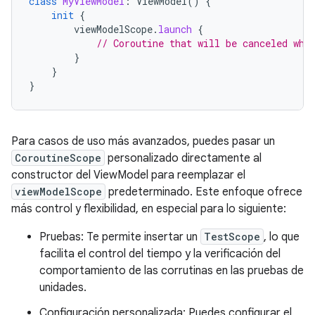
class
MyViewModel
:
ViewModel
()
{
init
{
viewModelScope
.
launch
{
// Coroutine that will be canceled whe
}
}
}
Para casos de uso más avanzados, puedes pasar un
CoroutineScope
personalizado directamente al
constructor del ViewModel para reemplazar el
viewModelScope
predeterminado. Este enfoque ofrece
más control y flexibilidad, en especial para lo siguiente:
Pruebas: Te permite insertar un
TestScope
, lo que
facilita el control del tiempo y la verificación del
comportamiento de las corrutinas en las pruebas de
unidades.
Configuración personalizada: Puedes configurar el