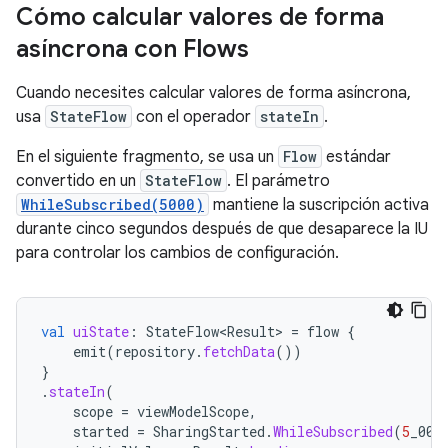
Cómo calcular valores de forma
asíncrona con Flows
Cuando necesites calcular valores de forma asíncrona,
usa
StateFlow
con el operador
stateIn
.
En el siguiente fragmento, se usa un
Flow
estándar
convertido en un
StateFlow
. El parámetro
WhileSubscribed(5000)
mantiene la suscripción activa
durante cinco segundos después de que desaparece la IU
para controlar los cambios de configuración.
val
uiState
:
StateFlow<Result>
=
flow
{
emit
(
repository
.
fetchData
())
}
.
stateIn
(
scope
=
viewModelScope
,
started
=
SharingStarted
.
WhileSubscribed
(
5
_000