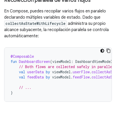
Recolección paralela de varios flujos
En Compose, puedes recopilar varios flujos en paralelo
declarando múltiples variables de estado. Dado que
collectAsStateWithLifecycle
administra su propio
alcance subyacente, la recopilación paralela se controla
automáticamente:
@Composable
fun
DashboardScreen
(
viewModel
:
DashboardViewModel
// Both flows are collected safely in parallel
val
userData
by
viewModel
.
userFlow
.
collectAsSt
val
feedData
by
viewModel
.
feedFlow
.
collectAsSt
// ...
}