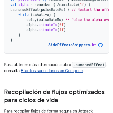
val
alpha
=
remember
{
Animatable
(
1f
)
}
LaunchedEffect
(
pulseRateMs
)
{
// Restart the effec
while
(
isActive
)
{
delay
(
pulseRateMs
)
// Pulse the alpha ever
alpha
.
animateTo
(
0f
)
alpha
.
animateTo
(
1f
)
}
}
SideEffectsSnippets
.
kt
Para obtener más información sobre
LaunchedEffect
,
consulta
Efectos secundarios en Compose
.
Recopilación de flujos optimizados
para ciclos de vida
Para recopilar flujos de forma segura en Jetpack