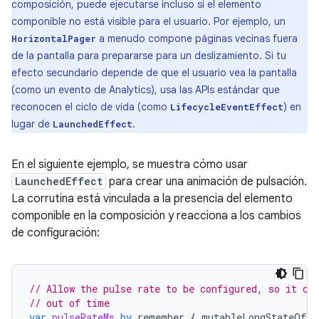
composición, puede ejecutarse incluso si el elemento
componible no está visible para el usuario. Por ejemplo, un
a menudo compone páginas vecinas fuera
HorizontalPager
de la pantalla para prepararse para un deslizamiento. Si tu
efecto secundario depende de que el usuario vea la pantalla
(como un evento de Analytics), usa las APIs estándar que
reconocen el ciclo de vida (como
) en
LifecycleEventEffect
lugar de
.
LaunchedEffect
En el siguiente ejemplo, se muestra cómo usar
LaunchedEffect
para crear una animación de pulsación.
La corrutina está vinculada a la presencia del elemento
componible en la composición y reacciona a los cambios
de configuración:
// Allow the pulse rate to be configured, so it ca
// out of time
var
pulseRateMs
by
remember
{
mutableLongStateOf
(
3