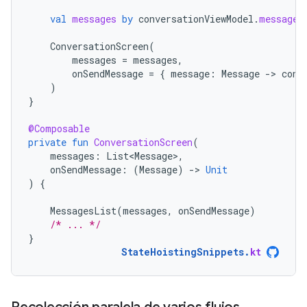
val
messages
by
conversationViewModel
.
messages
ConversationScreen
(
messages
=
messages
,
onSendMessage
=
{
message
:
Message
-
>
conv
)
}
@Composable
private
fun
ConversationScreen
(
messages
:
List<Message>
,
onSendMessage
:
(
Message
)
-
>
Unit
)
{
MessagesList
(
messages
,
onSendMessage
)
/* ... */
}
StateHoistingSnippets
.
kt