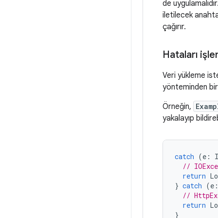
de uygulamalıdır
iletilecek anaht
çağırır.
Hataları işl
Veri yükleme iste
yönteminden bi
Örneğin,
Examp
yakalayıp bildireb
catch
(
e
:
// IOExce
return
Lo
}
catch
(
e
// HttpEx
return
Lo
}