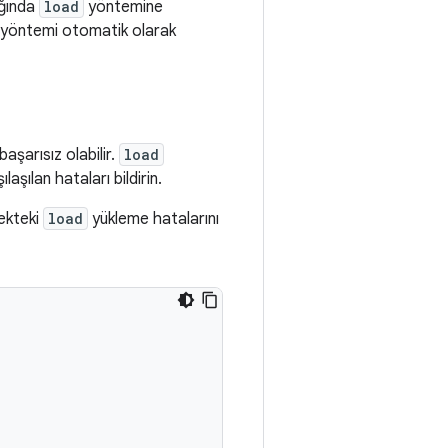
ığında
load
yöntemine
bu yöntemi otomatik olarak
başarısız olabilir.
load
şılan hataları bildirin.
ekteki
load
yükleme hatalarını