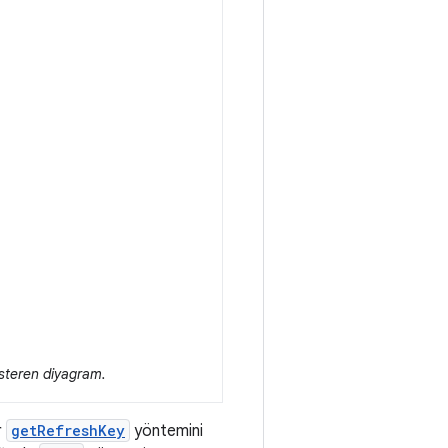
österen diyagram.
r
getRefreshKey
yöntemini