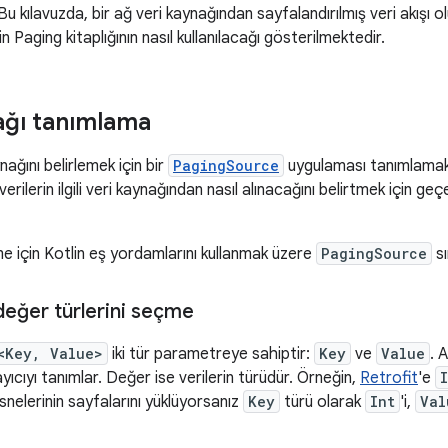
. Bu kılavuzda, bir ağ veri kaynağından sayfalandırılmış veri akışı
 Paging kitaplığının nasıl kullanılacağı gösterilmektedir.
ağı tanımlama
ynağını belirlemek için bir
PagingSource
uygulaması tanımlamak
verilerin ilgili veri kaynağından nasıl alınacağını belirtmek için geçe
e için Kotlin eş yordamlarını kullanmak üzere
PagingSource
sı
değer türlerini seçme
<Key, Value>
iki tür parametreye sahiptir:
Key
ve
Value
. 
ayıcıyı tanımlar. Değer ise verilerin türüdür. Örneğin,
Retrofit
'e
nelerinin sayfalarını yüklüyorsanız
Key
türü olarak
Int
'i,
Val