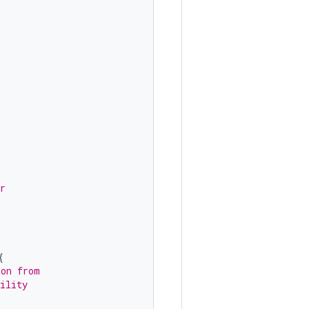
r
{
ion from
ility