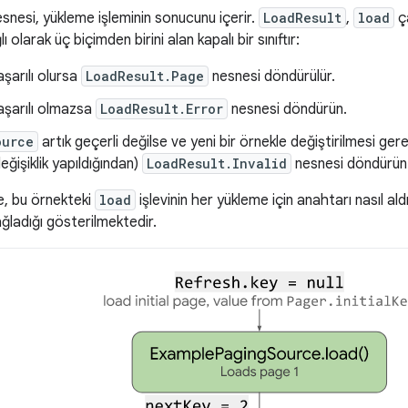
snesi, yükleme işleminin sonucunu içerir.
LoadResult
,
load
ça
olarak üç biçimden birini alan kapalı bir sınıftır:
şarılı olursa
LoadResult.Page
nesnesi döndürülür.
aşarılı olmazsa
LoadResult.Error
nesnesi döndürün.
ource
artık geçerli değilse ve yeni bir örnekle değiştirilmesi ge
eğişiklik yapıldığından)
LoadResult.Invalid
nesnesi döndürün
e, bu örnekteki
load
işlevinin her yükleme için anahtarı nasıl ald
ağladığı gösterilmektedir.