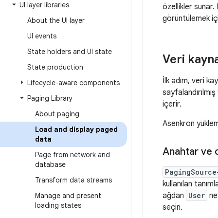
UI layer libraries
özellikler sunar
görüntülemek için
About the UI layer
UI events
State holders and UI state
Veri kayn
State production
İlk adım, veri ka
Lifecycle-aware components
sayfalandırılmış 
Paging Library
içerir.
About paging
Asenkron yüklem
Load and display paged
data
Anahtar ve 
Page from network and
database
PagingSource
Transform data streams
kullanılan tanıml
ağdan
User
nes
Manage and present
loading states
seçin.