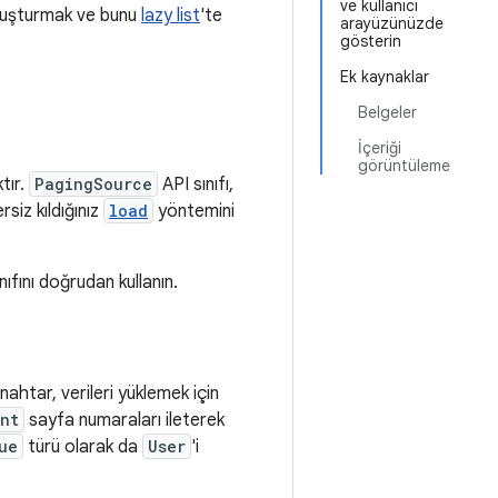
ve kullanıcı
 oluşturmak ve bunu
lazy list
'te
arayüzünüzde
gösterin
Ek kaynaklar
Belgeler
İçeriği
görüntüleme
tır.
PagingSource
API sınıfı,
rsiz kıldığınız
load
yöntemini
nıfını doğrudan kullanın.
Anahtar, verileri yüklemek için
Int
sayfa numaraları ileterek
ue
türü olarak da
User
'i