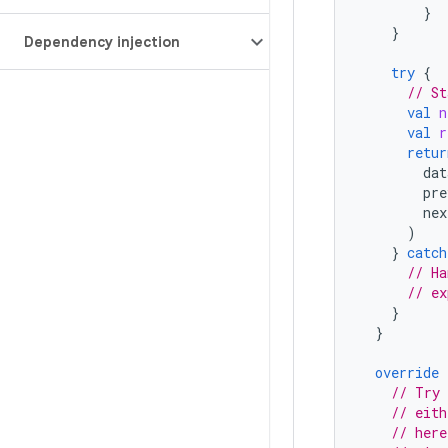
}
}
Dependency injection
try
{
// St
val
n
val
r
retur
dat
pre
nex
)
}
catch
// Ha
// ex
}
}
override
// Try 
// eith
// here