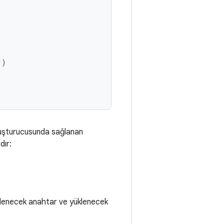
1
)
oluşturucusunda sağlanan
dır:
 Yüklenecek anahtar ve yüklenecek