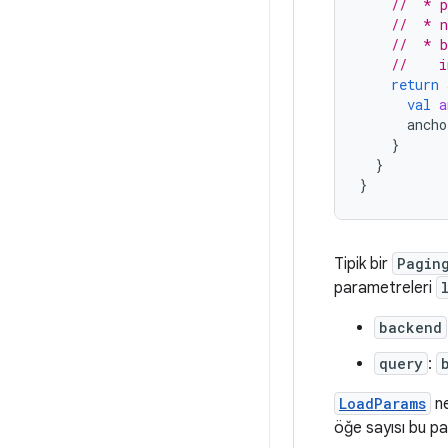
//  * p
//  * n
//  * b
//    i
return
val
a
ancho
}
}
}
Tipik bir
Pagin
parametreleri
backend
query
:
LoadParams
ne
öğe sayısı bu pa