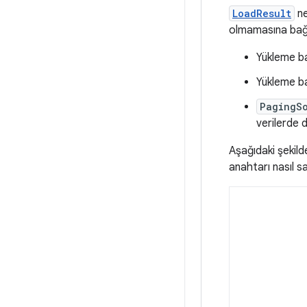
LoadResult
ne
olmamasına bağlı 
Yükleme ba
Yükleme b
PagingS
verilerde d
Aşağıdaki şekild
anahtarı nasıl s