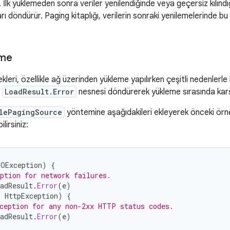
. İlk yüklemeden sonra veriler yenilendiğinde veya geçersiz kılınd
arı döndürür. Paging kitaplığı, verilerin sonraki yenilemelerinde 
eme
kleri, özellikle ağ üzerinden yükleme yapılırken çeşitli nedenlerle 
r
LoadResult.Error
nesnesi döndürerek yükleme sırasında karşıla
lePagingSource
yöntemine aşağıdakileri ekleyerek önceki örn
ilirsiniz:
IOException
)
{
ption for network failures.
adResult
.
Error
(
e
)
:
HttpException
)
{
ception for any non-2xx HTTP status codes.
adResult
.
Error
(
e
)