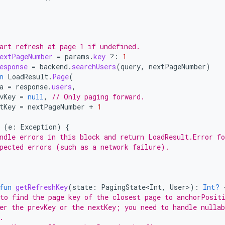
art refresh at page 1 if undefined.
extPageNumber
=
params
.
key
?:
1
esponse
=
backend
.
searchUsers
(
query
,
nextPageNumber
)
n
LoadResult
.
Page
(
a
=
response
.
users
,
vKey
=
null
,
// Only paging forward.
tKey
=
nextPageNumber
+
1
(
e
:
Exception
)
{
ndle errors in this block and return LoadResult.Error fo
pected errors (such as a network failure).
fun
getRefreshKey
(
state
:
PagingState<Int
,
User
>
):
Int?
to find the page key of the closest page to anchorPosit
er the prevKey or the nextKey; you need to handle nullab
.