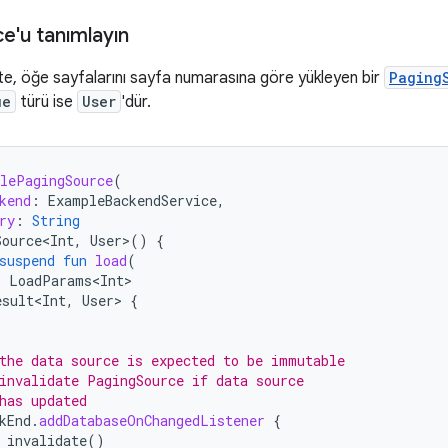
e'u tanımlayın
te, öğe sayfalarını sayfa numarasına göre yükleyen bir
Paging
ue
türü ise
User
'dür.
lePagingSource
(
kend
:
ExampleBackendService
,
ry
:
String
Source<Int
,
User
>
()
{
suspend
fun
load
(
:
LoadParams<Int>
esult<Int
,
User
>
{
the data source is expected to be immutable
invalidate PagingSource if data source
has updated
kEnd
.
addDatabaseOnChangedListener
{
invalidate
()