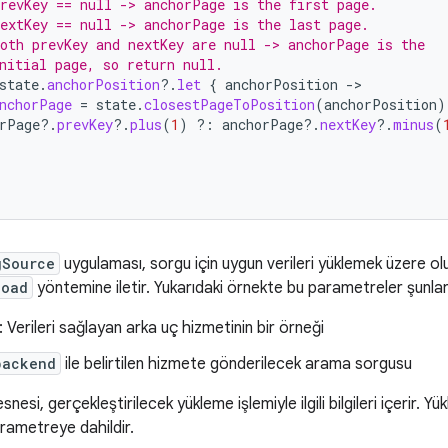
revKey == null -> anchorPage is the first page.
extKey == null -> anchorPage is the last page.
oth prevKey and nextKey are null -> anchorPage is the
nitial page, so return null.
state
.
anchorPosition
?.
let
{
anchorPosition
-
nchorPage
=
state
.
closestPageToPosition
(
anchorPosition
)
rPage
?.
prevKey
?.
plus
(
1
)
?:
anchorPage
?.
nextKey
?.
minus
(
gSource
uygulaması, sorgu için uygun verileri yüklemek üzere 
load
yöntemine iletir. Yukarıdaki örnekte bu parametreler şunlar
: Verileri sağlayan arka uç hizmetinin bir örneği
backend
ile belirtilen hizmete gönderilecek arama sorgusu
snesi, gerçekleştirilecek yükleme işlemiyle ilgili bilgileri içerir.
rametreye dahildir.