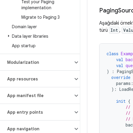
Test your Paging
implementation
Paging
Sourc
Migrate to Paging 3
Aşağıdaki örnek
Domain layer
türü
Int
,
Val
Data layer libraries
App startup
class
Examp
val
bac
Modularization
val
que
)
:
Paging
override
App resources
params
):
LoadR
App manifest file
init
{
// 
App entry points
// 
// 
bac
App navigation