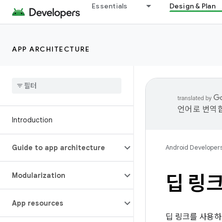
Essentials
Design & Plan
APP ARCHITECTURE
언어로 번역합
Introduction
Guide to app architecture
Android Developer
Modularization
딥 링
App resources
딥 링크를 사용하