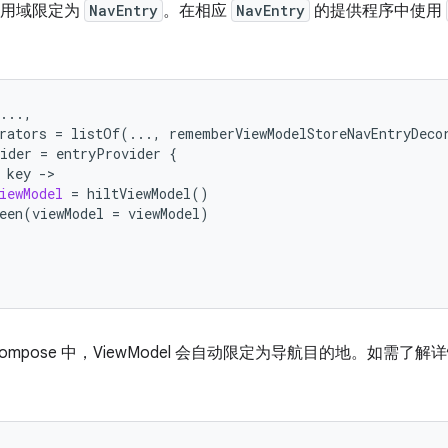
 的作用域限定为
NavEntry
。
在相应
NavEntry
的提供程序中使用
...,
rators
=
listOf
(...,
rememberViewModelStoreNavEntryDeco
ider
=
entryProvider
{
key
->
iewModel
=
hiltViewModel
()
een
(
viewModel
=
viewModel
)
ion Compose 中，ViewModel 会自动限定为导航目的地。如需