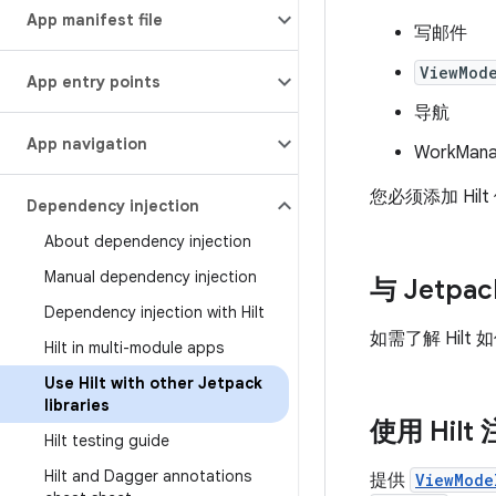
App manifest file
写邮件
ViewMod
App entry points
导航
App navigation
WorkMana
您必须添加 H
Dependency injection
About dependency injection
Manual dependency injection
与 Jetpa
Dependency injection with Hilt
如需了解 Hilt 
Hilt in multi-module apps
Use Hilt with other Jetpack
libraries
使用 Hilt 
Hilt testing guide
Hilt and Dagger annotations
提供
ViewMode