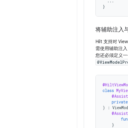
...
}
将辅助注入与 
Hilt 支持对 
需使用辅助注
您还必须定义
@ViewModelPr
@HiltViewMo
class
MyVie
@Assist
private
)
:
ViewMo
@Assist
fun
}