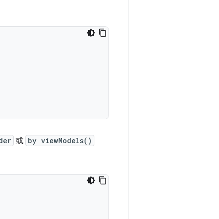
der
或
by viewModels()