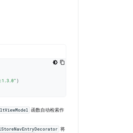
:1.3.0"
)
iltViewModel
函数自动检索作
lStoreNavEntryDecorator
将