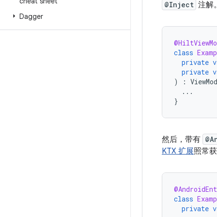
cheat sheet
@Inject
注解
Dagger
@HiltViewMo
class
Examp
private
v
private
v
)
:
ViewMo
...
}
然后，带有
@A
KTX 扩展
照常
@AndroidEn
class
Examp
private
v