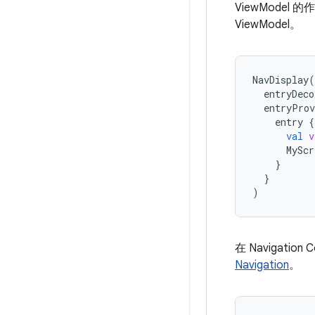
ViewModel
ViewModel。
NavDisplay
(
entryDeco
entryProv
entry
{
val
v
MyScr
}
}
)
在 Navigat
Navigation
。