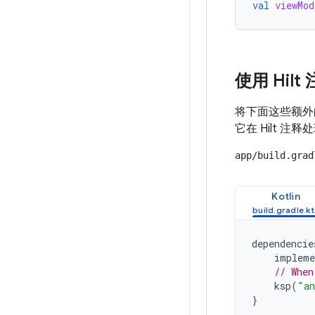
val
viewMod
使用 Hilt
将下面这些额外
它在 Hilt 
app/build.grad
Kotlin
dependencie
impleme
// When
ksp
(
"an
}