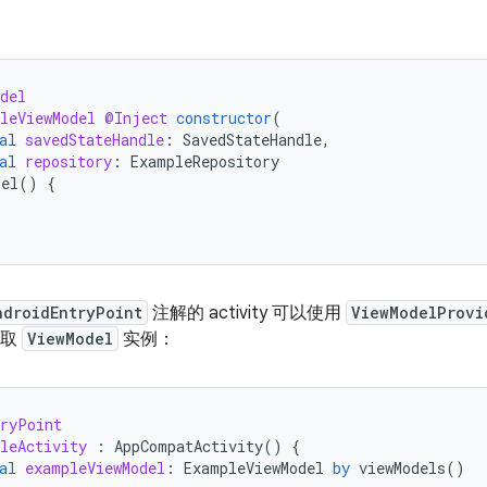
。
del
leViewModel
@Inject
constructor
(
al
savedStateHandle
:
SavedStateHandle
,
al
repository
:
ExampleRepository
del
()
{
ndroidEntryPoint
注解的 activity 可以使用
ViewModelProvi
获取
ViewModel
实例：
tryPoint
leActivity
:
AppCompatActivity
()
{
al
exampleViewModel
:
ExampleViewModel
by
viewModels
()