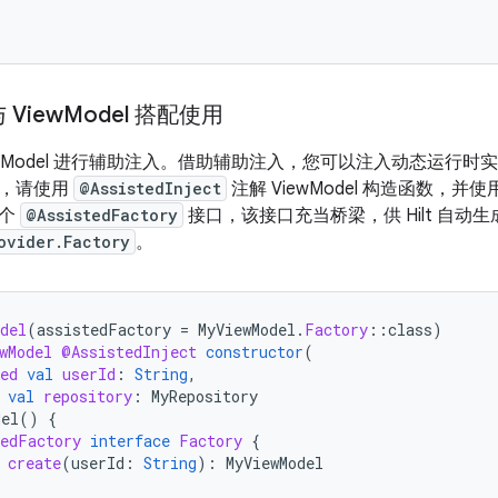
View
Model 搭配使用
ViewModel 进行辅助注入。借助辅助注入，您可以注入动态运行时实
入，请使用
@AssistedInject
注解 ViewModel 构造函数，并使
一个
@AssistedFactory
接口，该接口充当桥梁，供 Hilt 自动
ovider.Factory
。
del
(
assistedFactory
=
MyViewModel
.
Factory
::
class
)
wModel
@AssistedInject
constructor
(
ed
val
userId
:
String
,
val
repository
:
MyRepository
del
()
{
edFactory
interface
Factory
{
create
(
userId
:
String
):
MyViewModel