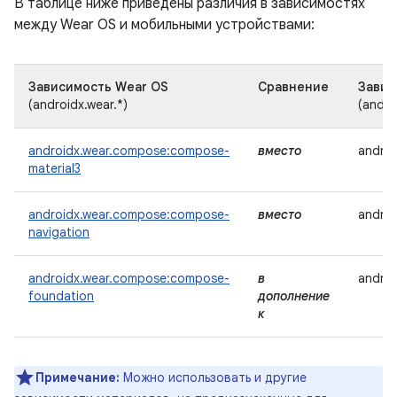
В таблице ниже приведены различия в зависимостях
между Wear OS и мобильными устройствами:
Зависимость Wear OS
Сравнение
Завис
(androidx.wear.*)
(andro
androidx.wear.compose:compose-
вместо
androi
material3
androidx.wear.compose:compose-
вместо
androi
navigation
androidx.wear.compose:compose-
в
androi
foundation
дополнение
к
Примечание:
Можно использовать и другие