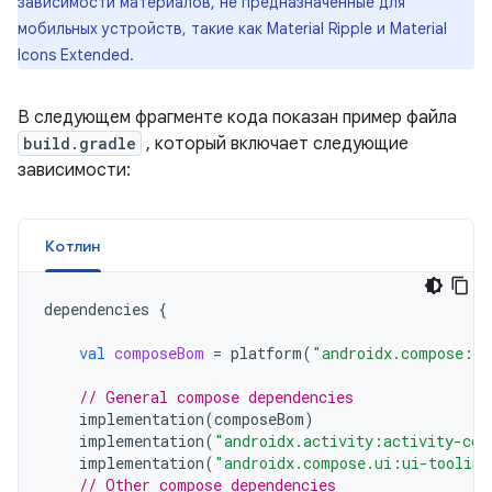
зависимости материалов, не предназначенные для
мобильных устройств, такие как Material Ripple и Material
Icons Extended.
В следующем фрагменте кода показан пример файла
build.gradle
, который включает следующие
зависимости:
Котлин
dependencies
{
val
composeBom
=
platform
(
"androidx.compose:co
// General compose dependencies
implementation
(
composeBom
)
implementation
(
"androidx.activity:activity-com
implementation
(
"androidx.compose.ui:ui-tooling
// Other compose dependencies