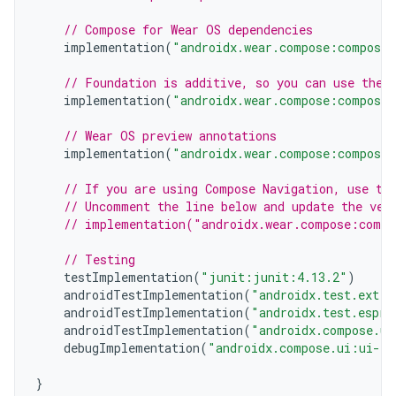
// Compose for Wear OS dependencies
implementation
(
"androidx.wear.compose:compose-
// Foundation is additive, so you can use the 
implementation
(
"androidx.wear.compose:compose-
// Wear OS preview annotations
implementation
(
"androidx.wear.compose:compose-
// If you are using Compose Navigation, use th
// Uncomment the line below and update the ver
// implementation("androidx.wear.compose:compo
// Testing
testImplementation
(
"junit:junit:4.13.2"
)
androidTestImplementation
(
"androidx.test.ext:j
androidTestImplementation
(
"androidx.test.espre
androidTestImplementation
(
"androidx.compose.ui
debugImplementation
(
"androidx.compose.ui:ui-to
}