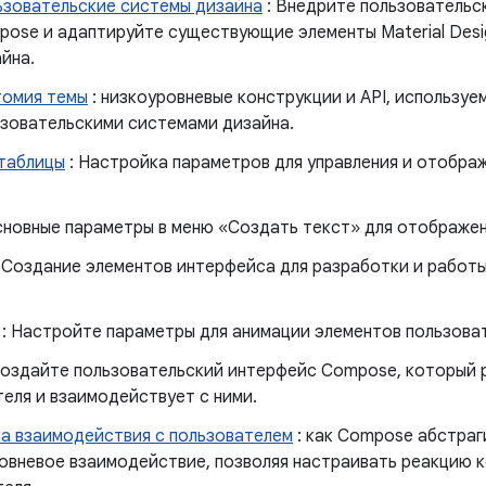
ьзовательские системы дизайна
: Внедрите пользовательс
ose и адаптируйте существующие элементы Material Desi
йна.
томия темы
: низкоуровневые конструкции и API, использу
зовательскими системами дизайна.
 таблицы
: Настройка параметров для управления и отображ
сновные параметры в меню «Создать текст» для отображен
 Создание элементов интерфейса для разработки и работы
.
: Настройте параметры для анимации элементов пользова
Создайте пользовательский интерфейс Compose, который 
еля и взаимодействует с ними.
а взаимодействия с пользователем
: как Compose абстраг
овневое взаимодействие, позволяя настраивать реакцию к