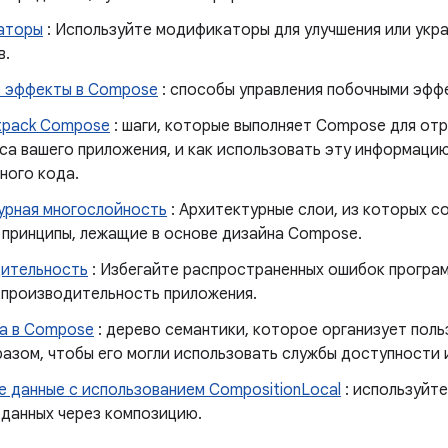
аторы
: Используйте модификаторы для улучшения или укр
в.
 эффекты в Compose
: способы управления побочными эфф
tpack Compose
: шаги, которые выполняет Compose для от
са вашего приложения, и как использовать эту информацию
ного кода.
урная многослойность
: Архитектурные слои, из которых с
 принципы, лежащие в основе дизайна Compose.
ительность
: Избегайте распространенных ошибок програ
 производительность приложения.
а в Compose
: дерево семантики, которое организует пол
разом, чтобы его могли использовать службы доступности 
е данные с использованием CompositionLocal
: используйт
 данных через композицию.