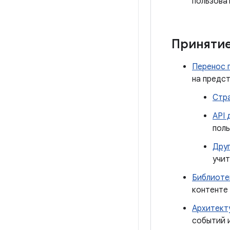
пользова
Приняти
Перенос 
на предст
Стра
API 
поль
Дру
учит
Библиоте
контенте
Архитект
событий 