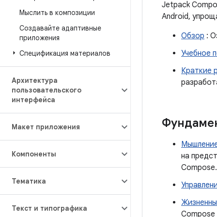
Jetpack Compo
Мыслить в композиции
Android, упро
Создавайте адаптивные
Обзор
: О
приложения
Учебное 
Спецификация материалов
Краткие 
Архитектура
разработа
пользовательского
интерфейса
Фундаме
Макет приложения
Мышление
Компоненты
на предст
Compose.
Тематика
Управлен
Жизненны
Текст и типографика
Compose 