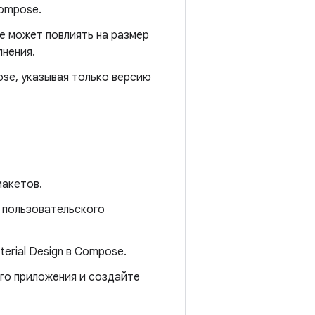
Compose.
e может повлиять на размер
лнения.
se, указывая только версию
макетов.
 пользовательского
erial Design в Compose.
го приложения и создайте