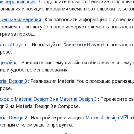
и выравнивания
: Создавайте пользовательские направляю
внивания и позиционирования элементов пользовательско
тренние измерения
: Как запросить информацию о дочерних
рением, поскольку Compose измеряет элементы пользова
 раз за проход.
traintLayout
: Используйте
ConstraintLayout
в пользова
pose.
дизайна
: Внедрите систему дизайна и обеспечьте своему
ид и удобство использования.
rial Design 3
: Реализация Material You с помощью реализа
pose.
ход с Material Design 2 на Material Design 3
: Перенесите св
gn 2 на Material Design 3 в Compose.
rial Design 2
: Настройте реализацию
Material Design 2
в 
енным стилем вашего продукта.