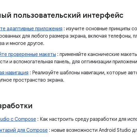
ый пользовательский интерфейс
те адаптивные приложения
: изучите основные принципы с
рованных для любого размера экрана, включая телефоны, п
а и многое другое.
йте проверенные макеты
: применяйте канонические макеты
ти и вспомогательная панель, для оптимизации приложени
ая навигация
: Реализуйте шаблоны навигации, которые ав
упное пространство экрана.
зработки
tudio с Compose
: Как настроить среду разработки для ис
нтарий для Compose
: новые возможности Android Studio 