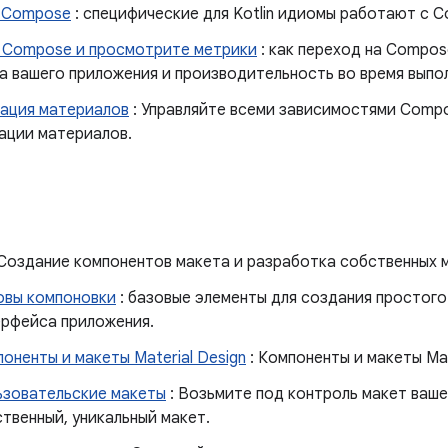
я Compose
: специфические для Kotlin идиомы работают с 
 Compose и просмотрите метрики
: как переход на Compos
а вашего приложения и производительность во время выпо
ация материалов
: Управляйте всеми зависимостями Compo
ации материалов.
 Создание компонентов макета и разработка собственных 
овы компоновки
: базовые элементы для создания простого
ерфейса приложения.
оненты и макеты Material Design
: Компоненты и макеты Mat
ьзовательские макеты
: Возьмите под контроль макет ваше
твенный, уникальный макет.