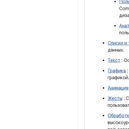
Пол
Comp
диза
Ана
поль
Списки и
данных.
Текст
: О
Графика
:
графикой
Анимация
Жесты
: 
пользоват
Обработк
высокоур