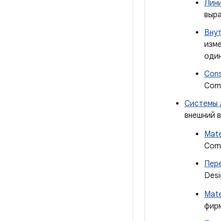
Лини
выра
Вну
изме
один
Cons
Com
Системы 
внешний в
Mate
Com
Пере
Desi
Mate
фирм