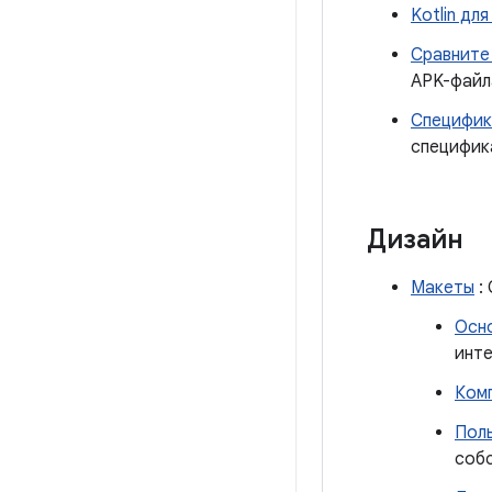
Kotlin дл
Сравните
APK-файл
Специфик
специфик
Дизайн
Макеты
:
Осн
инт
Комп
Пол
собс