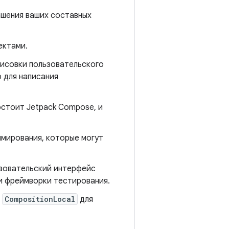
ашения ваших составных
ектами.
рисовки пользовательского
 для написания
остоит Jetpack Compose, и
ммирования, которые могут
ьзовательский интерфейс
и фреймворки тестирования.
е
CompositionLocal
для