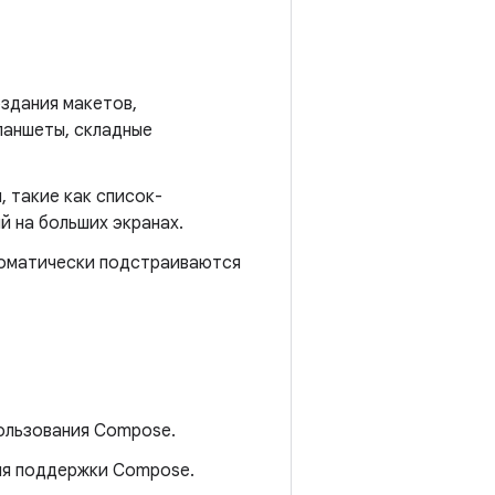
оздания макетов,
ланшеты, складные
, такие как список-
й на больших экранах.
томатически подстраиваются
пользования Compose.
для поддержки Compose.