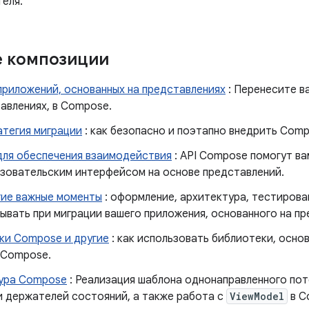
теля.
е композиции
приложений, основанных на представлениях
: Перенесите в
авлениях, в Compose.
тегия миграции
: как безопасно и поэтапно внедрить Comp
для обеспечения взаимодействия
: API Compose помогут в
зовательским интерфейсом на основе представлений.
гие важные моменты
: оформление, архитектура, тестирова
ывать при миграции вашего приложения, основанного на пр
ки Compose и другие
: как использовать библиотеки, основ
 Compose.
ура Compose
: Реализация шаблона однонаправленного пот
и держателей состояний, а также работа с
ViewModel
в C